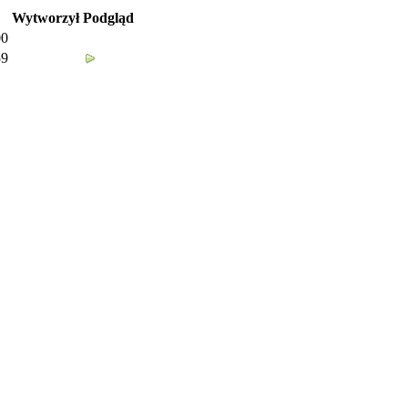
Wytworzył
Podgląd
00
59