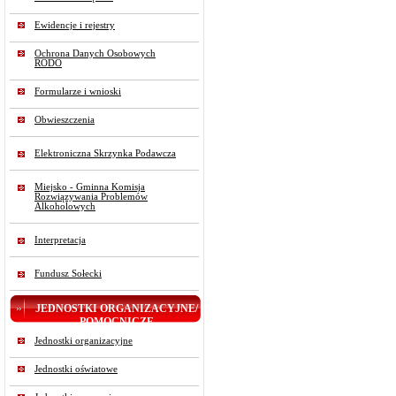
Ewidencje i rejestry
Ochrona Danych Osobowych
RODO
Formularze i wnioski
Obwieszczenia
Elektroniczna Skrzynka Podawcza
Miejsko - Gminna Komisja
Rozwiązywania Problemów
Alkoholowych
Interpretacja
Fundusz Sołecki
JEDNOSTKI ORGANIZACYJNE/
POMOCNICZE
Jednostki organizacyjne
Jednostki oświatowe