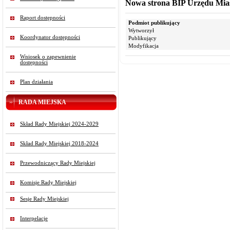
Nowa strona BIP Urzędu Mias
Raport dostępności
Podmiot publikujący
Wytworzył
Koordynator dostępności
Publikujący
Modyfikacja
Wniosek o zapewnienie
dostępności
Plan działania
RADA MIEJSKA
Skład Rady Miejskiej 2024-2029
Skład Rady Miejskiej 2018-2024
Przewodniczący Rady Miejskiej
Komisje Rady Miejskiej
Sesje Rady Miejskiej
Interpelacje