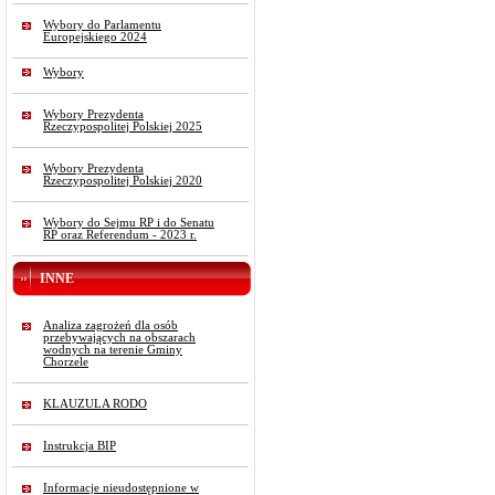
Wybory do Parlamentu
Europejskiego 2024
Wybory
Wybory Prezydenta
Rzeczypospolitej Polskiej 2025
Wybory Prezydenta
Rzeczypospolitej Polskiej 2020
Wybory do Sejmu RP i do Senatu
RP oraz Referendum - 2023 r.
INNE
Analiza zagrożeń dla osób
przebywających na obszarach
wodnych na terenie Gminy
Chorzele
KLAUZULA RODO
Instrukcja BIP
Informacje nieudostępnione w