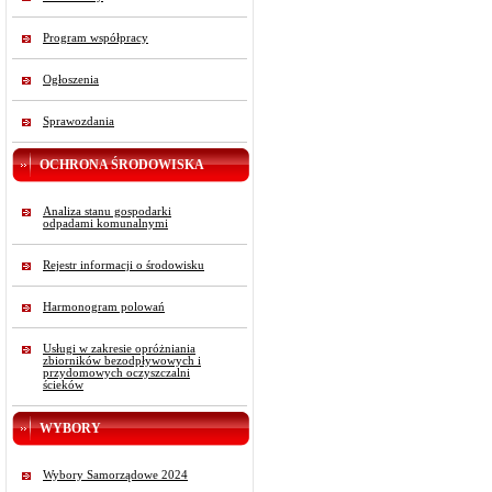
Program współpracy
Ogłoszenia
Sprawozdania
OCHRONA ŚRODOWISKA
Analiza stanu gospodarki
odpadami komunalnymi
Rejestr informacji o środowisku
Harmonogram polowań
Usługi w zakresie opróżniania
zbiorników bezodpływowych i
przydomowych oczyszczalni
ścieków
WYBORY
Wybory Samorządowe 2024