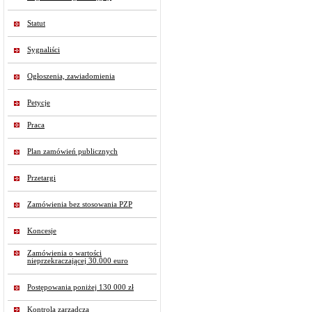
Statut
Sygnaliści
Ogłoszenia, zawiadomienia
Petycje
Praca
Plan zamówień publicznych
Przetargi
Zamówienia bez stosowania PZP
Koncesje
Zamówienia o wartości
nieprzekraczającej 30.000 euro
Postępowania poniżej 130 000 zł
Kontrola zarządcza