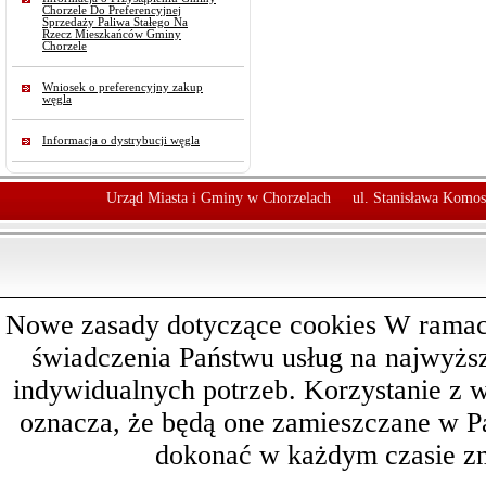
Chorzele Do Preferencyjnej
Sprzedaży Paliwa Stałego Na
Rzecz Mieszkańców Gminy
Chorzele
Wniosek o preferencyjny zakup
węgla
Informacja o dystrybucji węgla
Urząd Miasta i Gminy w Chorzelach
ul. Stanisława Komos
Nowe zasady dotyczące cookies W ramach 
świadczenia Państwu usług na najwyż
indywidualnych potrzeb. Korzystanie z 
oznacza, że będą one zamieszczane w 
dokonać w każdym czasie zm