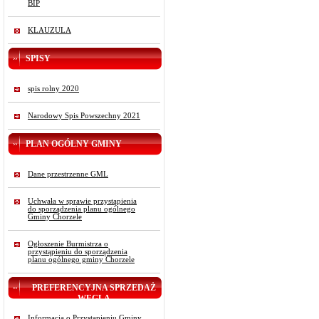
BIP
KLAUZULA
SPISY
spis rolny 2020
Narodowy Spis Powszechny 2021
PLAN OGÓLNY GMINY
Dane przestrzenne GML
Uchwała w sprawie przystąpienia
do sporządzenia planu ogólnego
Gminy Chorzele
Ogłoszenie Burmistrza o
przystąpieniu do sporządzenia
planu ogólnego gminy Chorzele
PREFERENCYJNA SPRZEDAŻ
WĘGLA
Informacja o Przystąpieniu Gminy