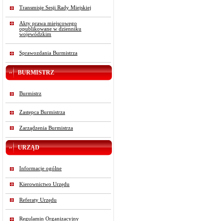
Transmisje Sesji Rady Miejskiej
Akty prawa miejscowego
opublikowane w dzienniku
wojewódzkim
Sprawozdania Burmistrza
BURMISTRZ
Burmistrz
Zastępca Burmistrza
Zarządzenia Burmistrza
URZĄD
Informacje ogólne
Kierownictwo Urzędu
Referaty Urzędu
Regulamin Organizacyjny