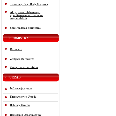
Transmisje Sesji Rady Miejskiej
Akty prawa miejscowego
opublikowane w dzienniku
wojewódzkim
Sprawozdania Burmistrza
BURMISTRZ
Burmistrz
Zastępca Burmistrza
Zarządzenia Burmistrza
URZĄD
Informacje ogólne
Kierownictwo Urzędu
Referaty Urzędu
Regulamin Organizacyjny