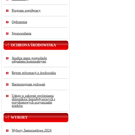
Program współpracy
Ogłoszenia
Sprawozdania
OCHRONA ŚRODOWISKA
Analiza stanu gospodarki
odpadami komunalnymi
Rejestr informacji o środowisku
Harmonogram polowań
Usługi w zakresie opróżniania
zbiorników bezodpływowych i
przydomowych oczyszczalni
ścieków
WYBORY
Wybory Samorządowe 2024