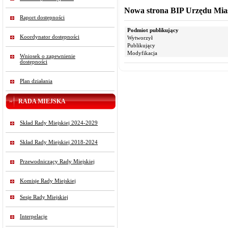
Nowa strona BIP Urzędu Mias
Raport dostępności
Podmiot publikujący
Koordynator dostępności
Wytworzył
Publikujący
Modyfikacja
Wniosek o zapewnienie
dostępności
Plan działania
RADA MIEJSKA
Skład Rady Miejskiej 2024-2029
Skład Rady Miejskiej 2018-2024
Przewodniczący Rady Miejskiej
Komisje Rady Miejskiej
Sesje Rady Miejskiej
Interpelacje