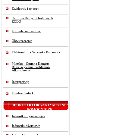
Ewidencje i rejestry
Ochrona Danych Osobowych
RODO
Formularze i wnioski
Obwieszczenia
Elektroniczna Skrzynka Podawcza
Miejsko - Gminna Komisja
Rozwiązywania Problemów
Alkoholowych
Interpretacja
Fundusz Sołecki
JEDNOSTKI ORGANIZACYJNE/
POMOCNICZE
Jednostki organizacyjne
Jednostki oświatowe