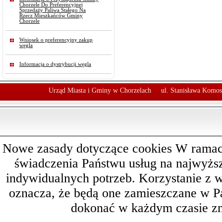
Chorzele Do Preferencyjnej
Sprzedaży Paliwa Stałego Na
Rzecz Mieszkańców Gminy
Chorzele
Wniosek o preferencyjny zakup
węgla
Informacja o dystrybucji węgla
Urząd Miasta i Gminy w Chorzelach
ul. Stanisława Komos
Nowe zasady dotyczące cookies W ramach 
świadczenia Państwu usług na najwyż
indywidualnych potrzeb. Korzystanie z 
oznacza, że będą one zamieszczane w 
dokonać w każdym czasie zm