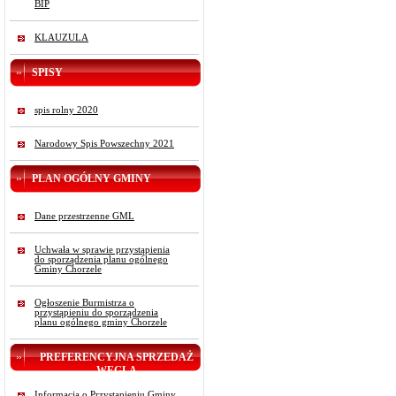
BIP
KLAUZULA
SPISY
spis rolny 2020
Narodowy Spis Powszechny 2021
PLAN OGÓLNY GMINY
Dane przestrzenne GML
Uchwała w sprawie przystąpienia
do sporządzenia planu ogólnego
Gminy Chorzele
Ogłoszenie Burmistrza o
przystąpieniu do sporządzenia
planu ogólnego gminy Chorzele
PREFERENCYJNA SPRZEDAŻ
WĘGLA
Informacja o Przystąpieniu Gminy