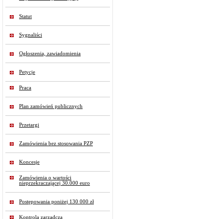
Statut
Sygnaliści
Ogłoszenia, zawiadomienia
Petycje
Praca
Plan zamówień publicznych
Przetargi
Zamówienia bez stosowania PZP
Koncesje
Zamówienia o wartości
nieprzekraczającej 30.000 euro
Postępowania poniżej 130 000 zł
Kontrola zarządcza