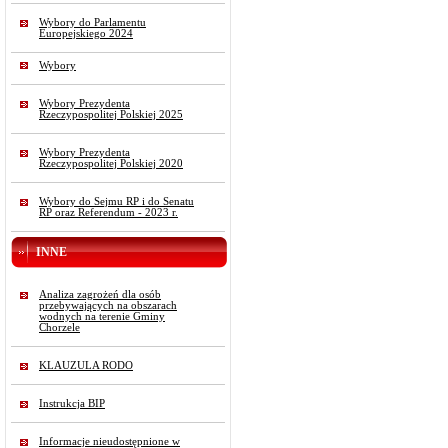
Wybory do Parlamentu
Europejskiego 2024
Wybory
Wybory Prezydenta
Rzeczypospolitej Polskiej 2025
Wybory Prezydenta
Rzeczypospolitej Polskiej 2020
Wybory do Sejmu RP i do Senatu
RP oraz Referendum - 2023 r.
INNE
Analiza zagrożeń dla osób
przebywających na obszarach
wodnych na terenie Gminy
Chorzele
KLAUZULA RODO
Instrukcja BIP
Informacje nieudostępnione w