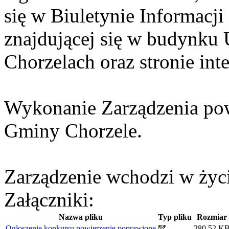
się w Biuletynie Informacji
znajdującej się w budynku
Chorzelach oraz stronie int
Wykonanie Zarządzenia powi
Gminy Chorzele.
Zarządzenie wchodzi w życi
Załączniki:
Nazwa pliku
Typ pliku
Rozmiar
Ogłoszenie konkursu powierzenie poprawione
280.52 K