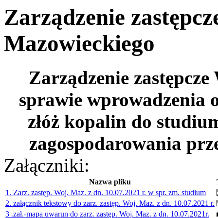
Zarządzenie zastępc
Mazowieckiego
Zarządzenie zastępcz
sprawie wprowadzenia
złóż kopalin do studi
zagospodarowania prze
Załączniki:
Nazwa pliku
1. Zarz. zastęp. Woj. Maz. z dn. 10.07.2021 r. w spr. zm. studium
2. załącznik tekstowy do zarz. zastęp. Woj. Maz. z dn. 10.07.2021 r.
3 .zał.-mapa uwarun do zarz. zastęp. Woj. Maz. z dn. 10.07.2021r.