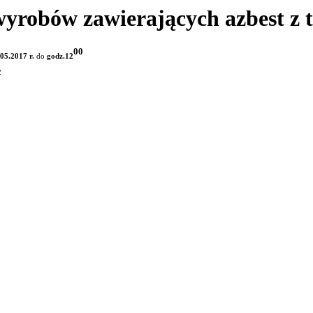
wyrobów zawierających azbest z
00
.05.2017 r.
do
godz.12
2