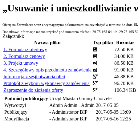
„Usuwanie i unieszkodliwianie 
Ofertę na Formularzu wraz z wymaganymi dokumentami należy złożyć w terminie do dnia
15
Dodatkowe informacje można uzyskać pod numerem telefonu 29 75 165 64 lub 29 75 165 5
Załączniki:
Nazwa pliku
Typ pliku
Rozmiar
1. Formularz ofertowy
72.50 KB
2. Formularz cenowy
34.00 KB
3. Projekt umowy
86.50 KB
4. Szczegółowy opis przedmiotu zamówienia
91.00 KB
Informacja z sesji otwarcia ofert
46.88 KB
Protokół z wyboru wykonawcy zamówienia
96.70 KB
Zaproszenie do złożenia oferty
106.34 KB
Podmiot publikujący
Urząd Miasta i Gminy Chorzele
Wytworzył
Admin Admin - Admin
2017-05-05
Publikujący
- Administrator BIP
2017-05-05 13:09
Modyfikacja
- Administrator BIP
2017-05-16 12:25