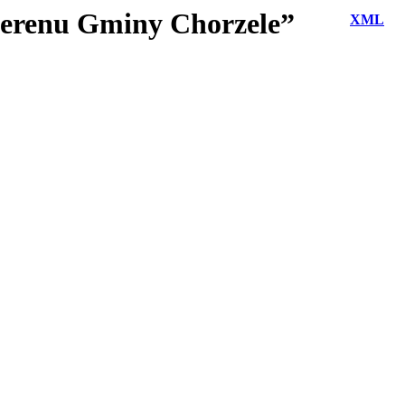
 terenu Gminy Chorzele”
XML