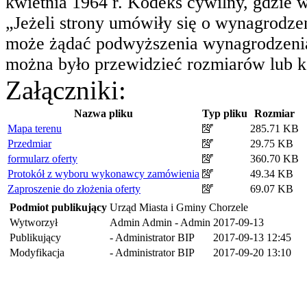
kwietnia 1964 r. Kodeks cywilny, gdzie 
„Jeżeli strony umówiły się o wynagrodze
może żądać podwyższenia wynagrodzenia
można było przewidzieć rozmiarów lub k
Załączniki:
Nazwa pliku
Typ pliku
Rozmiar
Mapa terenu
285.71 KB
Przedmiar
29.75 KB
formularz oferty
360.70 KB
Protokół z wyboru wykonawcy zamówienia
49.34 KB
Zaproszenie do złożenia oferty
69.07 KB
Podmiot publikujący
Urząd Miasta i Gminy Chorzele
Wytworzył
Admin Admin - Admin
2017-09-13
Publikujący
- Administrator BIP
2017-09-13 12:45
Modyfikacja
- Administrator BIP
2017-09-20 13:10