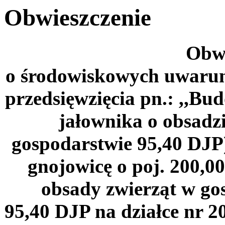
Obwieszczenie
Obwi
o środowiskowych uwarun
przedsięwzięcia pn.: ,,B
jałownika o obsadz
gospodarstwie 95,40 DJP
gnojowicę o poj. 200,00
obsady zwierząt w go
95,40 DJP na działce nr 2