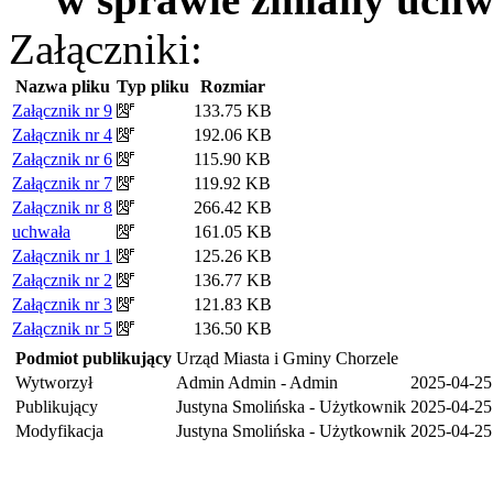
Załączniki:
Nazwa pliku
Typ pliku
Rozmiar
Załącznik nr 9
133.75 KB
Załącznik nr 4
192.06 KB
Załącznik nr 6
115.90 KB
Załącznik nr 7
119.92 KB
Załącznik nr 8
266.42 KB
uchwała
161.05 KB
Załącznik nr 1
125.26 KB
Załącznik nr 2
136.77 KB
Załącznik nr 3
121.83 KB
Załącznik nr 5
136.50 KB
Podmiot publikujący
Urząd Miasta i Gminy Chorzele
Wytworzył
Admin Admin - Admin
2025-04-25
Publikujący
Justyna Smolińska - Użytkownik
2025-04-25
Modyfikacja
Justyna Smolińska - Użytkownik
2025-04-25