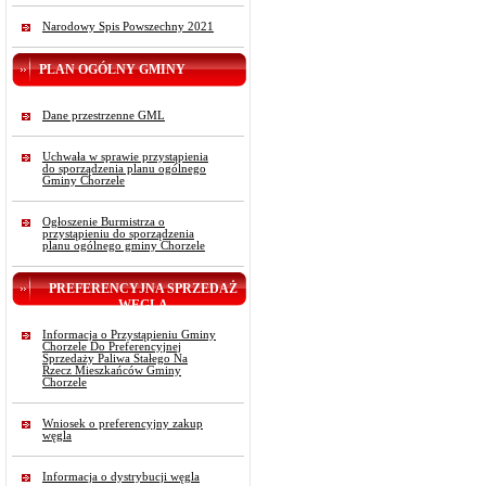
Narodowy Spis Powszechny 2021
PLAN OGÓLNY GMINY
Dane przestrzenne GML
Uchwała w sprawie przystąpienia
do sporządzenia planu ogólnego
Gminy Chorzele
Ogłoszenie Burmistrza o
przystąpieniu do sporządzenia
planu ogólnego gminy Chorzele
PREFERENCYJNA SPRZEDAŻ
WĘGLA
Informacja o Przystąpieniu Gminy
Chorzele Do Preferencyjnej
Sprzedaży Paliwa Stałego Na
Rzecz Mieszkańców Gminy
Chorzele
Wniosek o preferencyjny zakup
węgla
Informacja o dystrybucji węgla