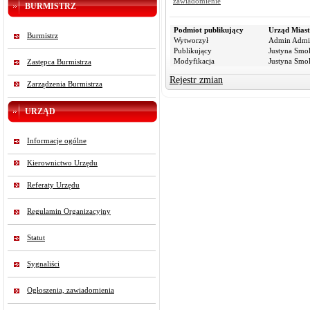
zawiadomienie
BURMISTRZ
Podmiot publikujący
Urząd Miast
Burmistrz
Wytworzył
Admin Admi
Publikujący
Justyna Smo
Modyfikacja
Justyna Smo
Zastępca Burmistrza
Rejestr zmian
Zarządzenia Burmistrza
URZĄD
Informacje ogólne
Kierownictwo Urzędu
Referaty Urzędu
Regulamin Organizacyjny
Statut
Sygnaliści
Ogłoszenia, zawiadomienia