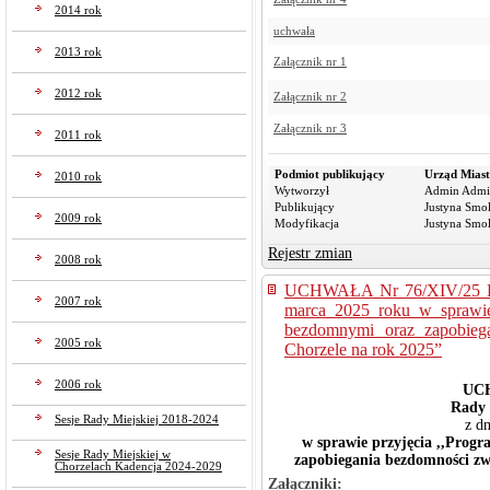
2014 rok
uchwała
2013 rok
Załącznik nr 1
2012 rok
Załącznik nr 2
Załącznik nr 3
2011 rok
Podmiot publikujący
Urząd Miast
2010 rok
Wytworzył
Admin Admi
Publikujący
Justyna Smo
2009 rok
Modyfikacja
Justyna Smo
Rejestr zmian
2008 rok
UCHWAŁA Nr 76/XIV/25 Rad
2007 rok
marca 2025 roku w sprawie 
bezdomnymi oraz zapobiega
2005 rok
Chorzele na rok 2025”
2006 rok
UCH
Rady 
Sesje Rady Miejskiej 2018-2024
z d
w sprawie przyjęcia ,,Prog
Sesje Rady Miejskiej w
zapobiegania bezdomności zw
Chorzelach Kadencja 2024-2029
Załączniki: