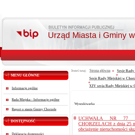
Urząd Miasta i Gminy 
Strona główna
Sesje Rady 
Jesteś tutaj:
MENU GŁÓWNE
Sesje Rady Miejskiej w Chor
XIV sesja Rady Miejskiej w C
Informacje ogólne
Od:
Do:
Rada Miejska - Informacje ogólne
Szukaj
Wyszukiwarka
Raport o stanie Gminy Chorzele
UCHWAŁA NR 77 /
DOSTĘPNOŚĆ
CHORZELACH z dnia 25 mar
obciążenie nieruchomości słu
Deklaracja dostępności