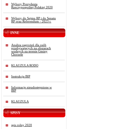
Wybory Prezydenta
Rzeczypospolitej Polskiej 2020
Wybory do Sejmu RP i do Senatu
RP oraz Referendum - 2023 r.
INNE
Analiza zagrożeń dla osób
przebywających na obszarach
wodnych na terenie Gminy
Chorzele
KLAUZULA RODO
Instrukcja BIP
Informacje nieudostępnione w
BIP
KLAUZULA
SPISY
spis rolny 2020