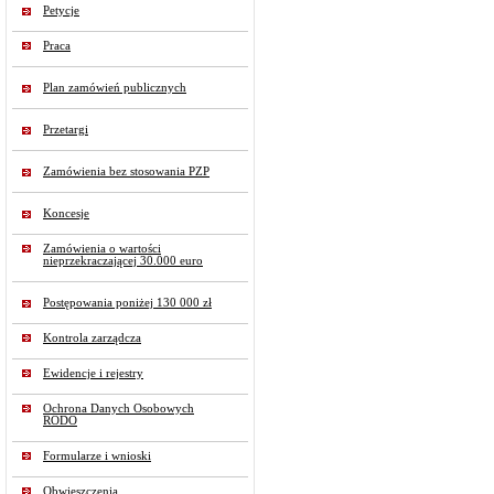
Petycje
Praca
Plan zamówień publicznych
Przetargi
Zamówienia bez stosowania PZP
Koncesje
Zamówienia o wartości
nieprzekraczającej 30.000 euro
Postępowania poniżej 130 000 zł
Kontrola zarządcza
Ewidencje i rejestry
Ochrona Danych Osobowych
RODO
Formularze i wnioski
Obwieszczenia