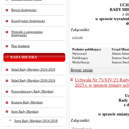
UCH
RADY MI
Raport dostępności
z d
w sprawie wyrażeni
Koordynator dostępności
s
Załączniki:
Wniosek o zapewnienie
dostępności
uchwała
Plan działania
Podmiot publikujący
Urząd Miast
Wytworzył
Admin Admi
RADA MIEJSKA
Publikujący
Justyna Smo
Modyfikacja
Justyna Smo
Skład Rady Miejskiej 2024-2029
Rejestr zmian
Uchwała Nr 75/XIV/25 Rady 
Skład Rady Miejskiej 2018-2024
2025 r. w sprawie zmiany uc
Przewodniczący Rady Miejskiej
Uc
Rady 
Komisje Rady Miejskiej
z 
Sesje Rady Miejskiej
w sprawie zmian
Załączniki:
Sesje Rady Miejskiej 2014-2018
Załącznik nr 4