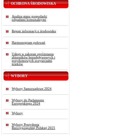
OCHRONA ŚRODOWISKA
Analiza stanu gospodarki
odpadami komunalnymi
Rejestr informacji o środowisku
Harmonogram polowań
Usługi w zakresie opróżniania
zbiorników bezodpływowych i
przydomowych oczyszczalni
ścieków
WYBORY
Wybory Samorządowe 2024
Wybory do Parlamentu
Europejskiego 2024
Wybory
Wybory Prezydenta
Rzeczypospolitej Polskiej 2025