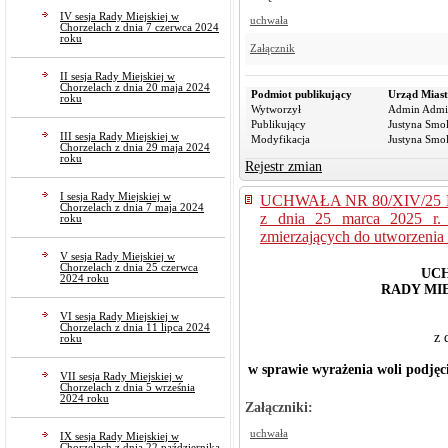
IV sesja Rady Miejskiej w
uchwała
Chorzelach z dnia 7 czerwca 2024
roku
Załącznik
II sesja Rady Miejskiej w
Chorzelach z dnia 20 maja 2024
Podmiot publikujący
Urząd Miast
roku
Wytworzył
Admin Admi
Publikujący
Justyna Smo
III sesja Rady Miejskiej w
Modyfikacja
Justyna Smo
Chorzelach z dnia 29 maja 2024
roku
Rejestr zmian
I sesja Rady Miejskiej w
UCHWAŁA NR 80/XIV/25
Chorzelach z dnia 7 maja 2024
z dnia 25 marca 2025 r. 
roku
zmierzających do utworzenia s
V sesja Rady Miejskiej w
Chorzelach z dnia 25 czerwca
UCH
2024 roku
RADY MI
VI sesja Rady Miejskiej w
Chorzelach z dnia 11 lipca 2024
z 
roku
w sprawie wyrażenia woli podjęci
VII sesja Rady Miejskiej w
Chorzelach z dnia 5 września
2024 roku
Załączniki:
uchwała
IX sesja Rady Miejskiej w
Chorzelach z dnia 22 października