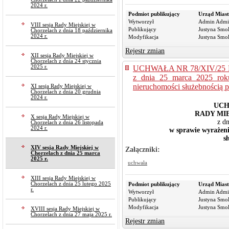
2024 r.
Podmiot publikujący
Urząd Miast
Wytworzył
Admin Admi
VIII sesja Rady Miejskiej w
Publikujący
Justyna Smo
Chorzelach z dnia 18 października
2024 r.
Modyfikacja
Justyna Smo
Rejestr zmian
XII sesja Rady Miejskiej w
Chorzelach z dnia 24 stycznia
2025 r.
UCHWAŁA NR 78/XIV/25
z dnia 25 marca 2025 rok
nieruchomości służebnością p
XI sesja Rady Miejskiej w
Chorzelach z dnia 20 grudnia
2024 r.
UCH
RADY MI
X sesja Rady Miejskiej w
z d
Chorzelach z dnia 26 listopada
2024 r.
w sprawie wyrażeni
s
XIV sesja Rady Miejskiej w
Załączniki:
Chorzelach z dnia 25 marca
2025 r.
uchwała
XIII sesja Rady Miejskiej w
Chorzelach z dnia 25 lutego 2025
Podmiot publikujący
Urząd Miast
r.
Wytworzył
Admin Admi
Publikujący
Justyna Smo
Modyfikacja
Justyna Smo
XVIII sesja Rady Miejskiej w
Chorzelach z dnia 27 maja 2025 r.
Rejestr zmian