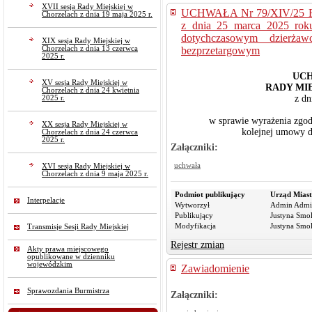
XVII sesja Rady Miejskiej w
UCHWAŁA Nr 79/XIV/25
Chorzelach z dnia 19 maja 2025 r.
z dnia 25 marca 2025 rok
dotychczasowym dzierża
XIX sesja Rady Miejskiej w
Chorzelach z dnia 13 czerwca
bezprzetargowym
2025 r.
UCH
XV sesja Rady Miejskiej w
RADY MI
Chorzelach z dnia 24 kwietnia
z dn
2025 r.
w sprawie wyrażenia zgod
XX sesja Rady Miejskiej w
kolejnej umowy d
Chorzelach z dnia 24 czerwca
2025 r.
Załączniki:
uchwała
XVI sesja Rady Miejskiej w
Chorzelach z dnia 9 maja 2025 r.
Podmiot publikujący
Urząd Miast
Interpelacje
Wytworzył
Admin Admi
Publikujący
Justyna Smo
Modyfikacja
Justyna Smo
Transmisje Sesji Rady Miejskiej
Rejestr zmian
Akty prawa miejscowego
opublikowane w dzienniku
wojewódzkim
Zawiadomienie
Sprawozdania Burmistrza
Załączniki: