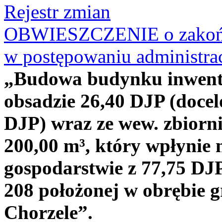
Rejestr zmian
OBWIESZCZENIE o zakońc
w postępowaniu administr
„Budowa budynku inwenta
obsadzie 26,40 DJP (doce
DJP) wraz ze wew. zbiorni
200,00 m³, który wpłynie 
gospodarstwie z 77,75 DJP
208 położonej w obrębie 
Chorzele”.