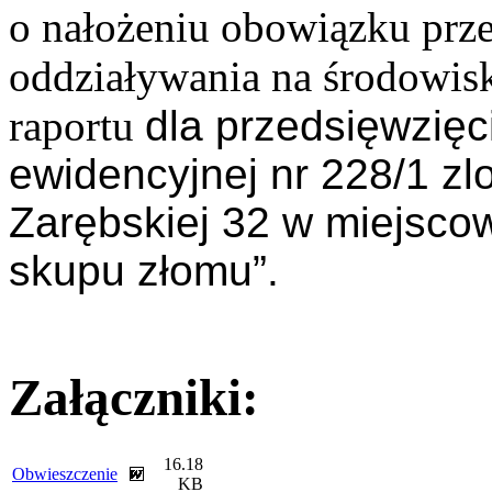
o nałożeniu obowiązku prz
oddziaływania na środowisk
raportu
dla przedsięwzięci
ewidencyjnej nr 228/1 zlo
Zarębskiej 32 w miejsco
skupu złomu”.
Załączniki:
16.18
Obwieszczenie
KB