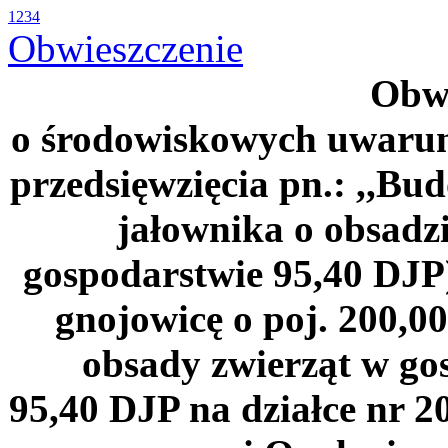
1
2
3
4
Obwieszczenie
Obwi
o środowiskowych uwarun
przedsięwzięcia pn.: ,,B
jałownika o obsadz
gospodarstwie 95,40 DJP
gnojowicę o poj. 200,00
obsady zwierząt w go
95,40 DJP na działce nr 2