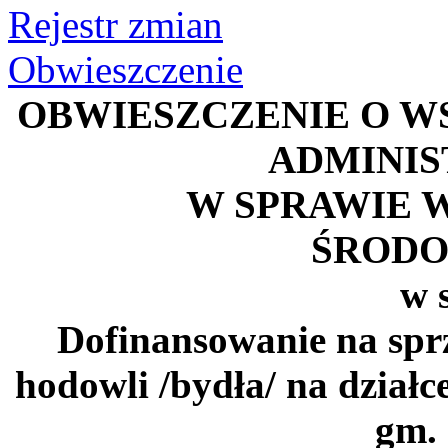
Rejestr zmian
Obwieszczenie
OBWIESZCZENIE O W
ADMINI
W SPRAWIE 
ŚROD
w 
Dofinansowanie na sprz
hodowli /bydła/ na działc
gm. 