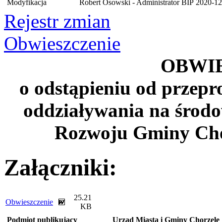
Modyfikacja
Robert Osowski - Administrator BIP
2020-12
Rejestr zmian
Obwieszczenie
OBWI
o odstąpieniu od
przepro
oddziaływania na środow
Rozwoju Gminy Chor
Załączniki:
25.21
Obwieszczenie
KB
Podmiot publikujący
Urząd Miasta i Gminy Chorzele