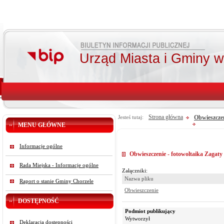
Urząd Miasta i Gminy 
Strona główna
Obwieszcze
Jesteś tutaj:
MENU GŁÓWNE
Informacje ogólne
Obwieszczenie - fotowoltaika Zagaty
Rada Miejska - Informacje ogólne
Załączniki:
Nazwa pliku
Raport o stanie Gminy Chorzele
Obwieszczenie
DOSTĘPNOŚĆ
Podmiot publikujący
Wytworzył
Deklaracja dostępności