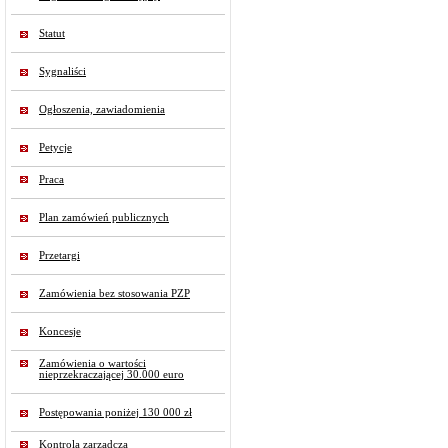
Statut
Sygnaliści
Ogłoszenia, zawiadomienia
Petycje
Praca
Plan zamówień publicznych
Przetargi
Zamówienia bez stosowania PZP
Koncesje
Zamówienia o wartości
nieprzekraczającej 30.000 euro
Postępowania poniżej 130 000 zł
Kontrola zarządcza