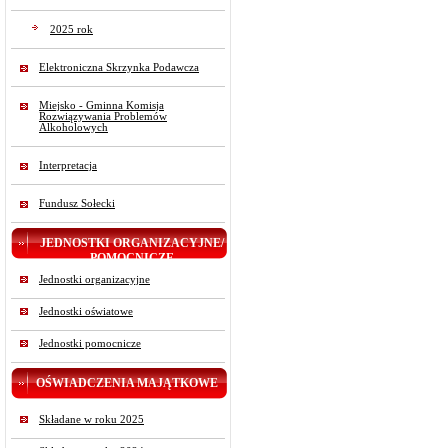
2025 rok
Elektroniczna Skrzynka Podawcza
Miejsko - Gminna Komisja
Rozwiązywania Problemów
Alkoholowych
Interpretacja
Fundusz Sołecki
JEDNOSTKI ORGANIZACYJNE/
POMOCNICZE
Jednostki organizacyjne
Jednostki oświatowe
Jednostki pomocnicze
OŚWIADCZENIA MAJĄTKOWE
Składane w roku 2025