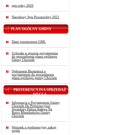
spis rolny 2020
Narodowy Spis Powszechny 2021
PLAN OGÓLNY GMINY
Dane przestrzenne GML
Uchwała w sprawie przystąpienia
do sporządzenia planu ogólnego
Gminy Chorzele
Ogłoszenie Burmistrza o
przystąpieniu do sporządzenia
planu ogólnego gminy Chorzele
PREFERENCYJNA SPRZEDAŻ
WĘGLA
Informacja o Przystąpieniu Gminy
Chorzele Do Preferencyjnej
Sprzedaży Paliwa Stałego Na
Rzecz Mieszkańców Gminy
Chorzele
Wniosek o preferencyjny zakup
węgla