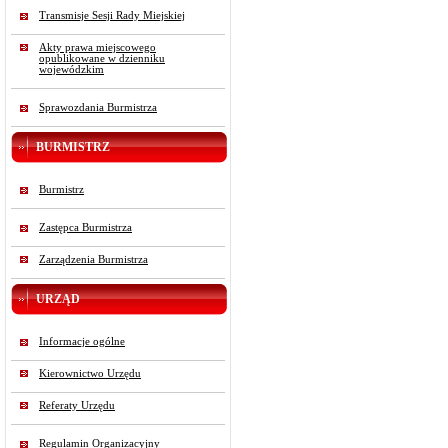
Transmisje Sesji Rady Miejskiej
Akty prawa miejscowego
opublikowane w dzienniku
wojewódzkim
Sprawozdania Burmistrza
BURMISTRZ
Burmistrz
Zastępca Burmistrza
Zarządzenia Burmistrza
URZĄD
Informacje ogólne
Kierownictwo Urzędu
Referaty Urzędu
Regulamin Organizacyjny