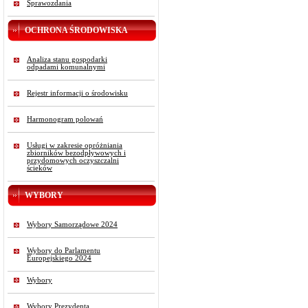
Sprawozdania
OCHRONA ŚRODOWISKA
Analiza stanu gospodarki
odpadami komunalnymi
Rejestr informacji o środowisku
Harmonogram polowań
Usługi w zakresie opróżniania
zbiorników bezodpływowych i
przydomowych oczyszczalni
ścieków
WYBORY
Wybory Samorządowe 2024
Wybory do Parlamentu
Europejskiego 2024
Wybory
Wybory Prezydenta