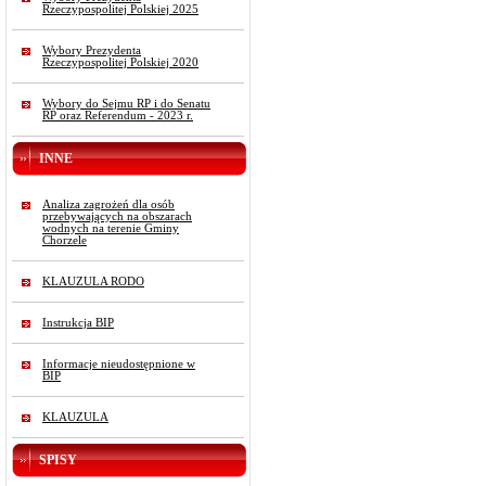
Rzeczypospolitej Polskiej 2025
Wybory Prezydenta
Rzeczypospolitej Polskiej 2020
Wybory do Sejmu RP i do Senatu
RP oraz Referendum - 2023 r.
INNE
Analiza zagrożeń dla osób
przebywających na obszarach
wodnych na terenie Gminy
Chorzele
KLAUZULA RODO
Instrukcja BIP
Informacje nieudostępnione w
BIP
KLAUZULA
SPISY