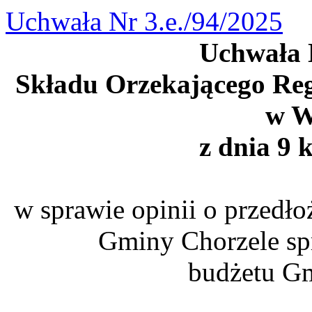
Uchwała Nr 3.e./94/2025
Uchwała N
Składu Orzekającego Re
w W
z dnia 9 
w sprawie opinii o przedł
Gminy Chorzele sp
budżetu Gm