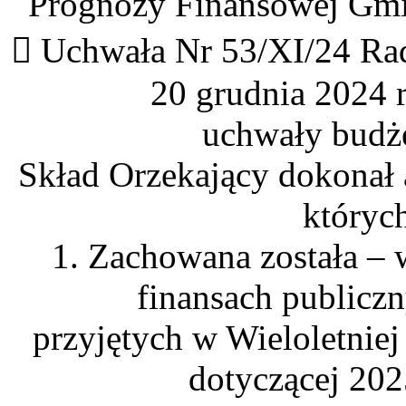
Prognozy Finansowej Gmin
 Uchwała Nr 53/XI/24 Rad
20 grudnia 2024 
uchwały budże
Skład Orzekający dokonał 
któryc
1. Zachowana została – 
finansach publiczn
przyjętych w Wieloletnie
dotyczącej 202