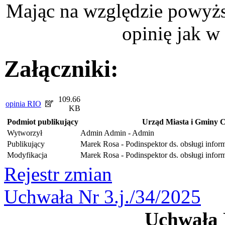
Mając na względzie powyżs
opinię jak w
Załączniki:
109.66
opinia RIO
KB
Podmiot publikujący
Urząd Miasta i Gminy C
Wytworzył
Admin Admin - Admin
Publikujący
Marek Rosa - Podinspektor ds. obsługi infor
Modyfikacja
Marek Rosa - Podinspektor ds. obsługi infor
Rejestr zmian
Uchwała Nr 3.j./34/2025
Uchwała N