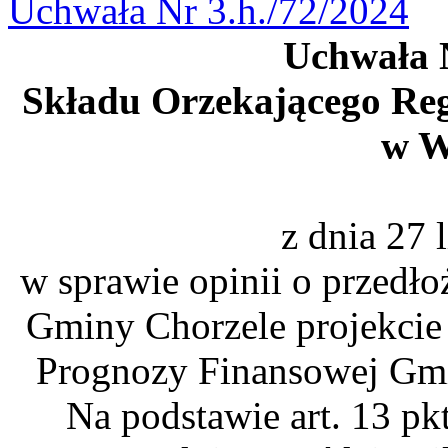
Uchwała Nr 3.h./72/2024
Uchwała N
Składu Orzekającego Re
w W
z dnia 27 
w sprawie opinii o przedł
Gminy Chorzele projekcie 
Prognozy Finansowej Gmi
Na podstawie art. 13 pkt