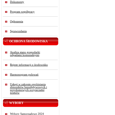
Dokumenty
Program współpracy
Ogłoszenia
Sprawozdania
OCHRONA ŚRODOWISKA
Analiza stanu gospodarki
odpadami komunalnymi
Rejestr informacji o środowisku
Harmonogram polowań
Usługi w zakresie opróżniania
zbiorników bezodpływowych i
przydomowych oczyszczalni
ścieków
WYBORY
Wybory Samorządowe 2024