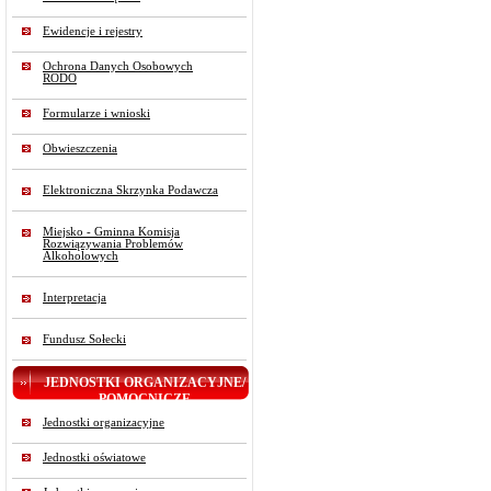
Ewidencje i rejestry
Ochrona Danych Osobowych
RODO
Formularze i wnioski
Obwieszczenia
Elektroniczna Skrzynka Podawcza
Miejsko - Gminna Komisja
Rozwiązywania Problemów
Alkoholowych
Interpretacja
Fundusz Sołecki
JEDNOSTKI ORGANIZACYJNE/
POMOCNICZE
Jednostki organizacyjne
Jednostki oświatowe