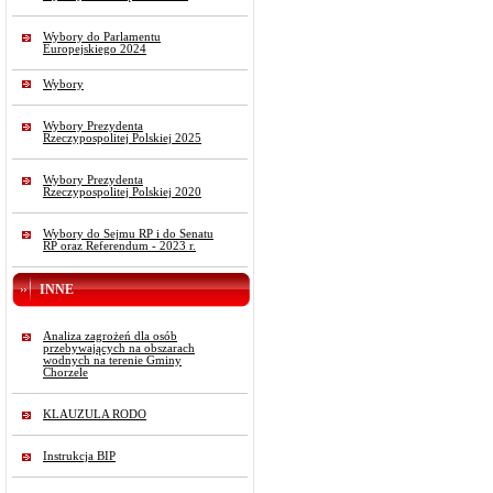
Wybory do Parlamentu
Europejskiego 2024
Wybory
Wybory Prezydenta
Rzeczypospolitej Polskiej 2025
Wybory Prezydenta
Rzeczypospolitej Polskiej 2020
Wybory do Sejmu RP i do Senatu
RP oraz Referendum - 2023 r.
INNE
Analiza zagrożeń dla osób
przebywających na obszarach
wodnych na terenie Gminy
Chorzele
KLAUZULA RODO
Instrukcja BIP