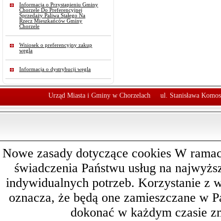
Informacja o Przystąpieniu Gminy
Chorzele Do Preferencyjnej
Sprzedaży Paliwa Stałego Na
Rzecz Mieszkańców Gminy
Chorzele
Wniosek o preferencyjny zakup
węgla
Informacja o dystrybucji węgla
Urząd Miasta i Gminy w Chorzelach
ul. Stanisława Komos
Nowe zasady dotyczące cookies W ramach 
świadczenia Państwu usług na najwyż
indywidualnych potrzeb. Korzystanie z 
oznacza, że będą one zamieszczane w 
dokonać w każdym czasie zm