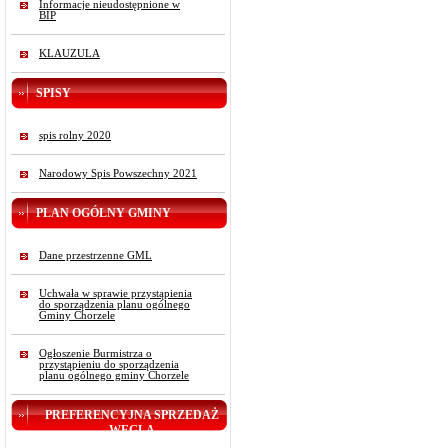
Informacje nieudostępnione w
BIP
KLAUZULA
SPISY
spis rolny 2020
Narodowy Spis Powszechny 2021
PLAN OGÓLNY GMINY
Dane przestrzenne GML
Uchwała w sprawie przystąpienia
do sporządzenia planu ogólnego
Gminy Chorzele
Ogłoszenie Burmistrza o
przystąpieniu do sporządzenia
planu ogólnego gminy Chorzele
PREFERENCYJNA SPRZEDAŻ
WĘGLA