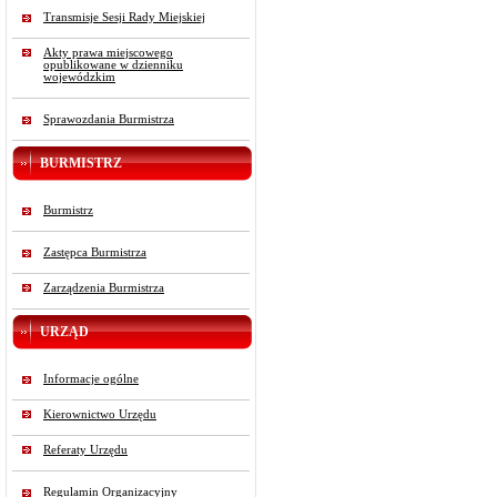
Transmisje Sesji Rady Miejskiej
Akty prawa miejscowego
opublikowane w dzienniku
wojewódzkim
Sprawozdania Burmistrza
BURMISTRZ
Burmistrz
Zastępca Burmistrza
Zarządzenia Burmistrza
URZĄD
Informacje ogólne
Kierownictwo Urzędu
Referaty Urzędu
Regulamin Organizacyjny