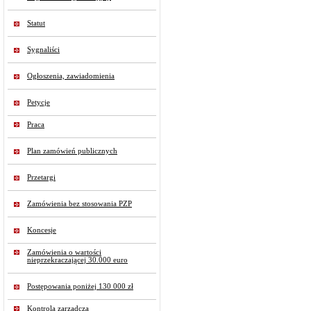
Statut
Sygnaliści
Ogłoszenia, zawiadomienia
Petycje
Praca
Plan zamówień publicznych
Przetargi
Zamówienia bez stosowania PZP
Koncesje
Zamówienia o wartości
nieprzekraczającej 30.000 euro
Postępowania poniżej 130 000 zł
Kontrola zarządcza