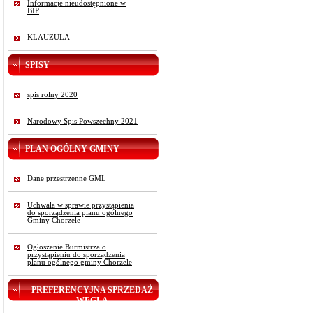
Informacje nieudostępnione w
BIP
KLAUZULA
SPISY
spis rolny 2020
Narodowy Spis Powszechny 2021
PLAN OGÓLNY GMINY
Dane przestrzenne GML
Uchwała w sprawie przystąpienia
do sporządzenia planu ogólnego
Gminy Chorzele
Ogłoszenie Burmistrza o
przystąpieniu do sporządzenia
planu ogólnego gminy Chorzele
PREFERENCYJNA SPRZEDAŻ
WĘGLA