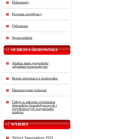
Dokumenty
Program współpracy
Ogłoszenia
Sprawozdania
OCHRONA ŚRODOWISKA
Analiza stanu gospodarki
odpadami komunalnymi
Rejestr informacji o środowisku
Harmonogram polowań
Usługi w zakresie opróżniania
zbiorników bezodpływowych i
przydomowych oczyszczalni
ścieków
WYBORY
Wybory Samorządowe 2024