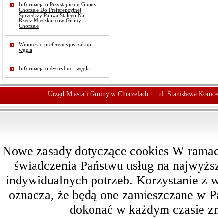
Informacja o Przystąpieniu Gminy
Chorzele Do Preferencyjnej
Sprzedaży Paliwa Stałego Na
Rzecz Mieszkańców Gminy
Chorzele
Wniosek o preferencyjny zakup
węgla
Informacja o dystrybucji węgla
Urząd Miasta i Gminy w Chorzelach
ul. Stanisława Komos
Nowe zasady dotyczące cookies W ramach 
świadczenia Państwu usług na najwyż
indywidualnych potrzeb. Korzystanie z 
oznacza, że będą one zamieszczane w 
dokonać w każdym czasie zm