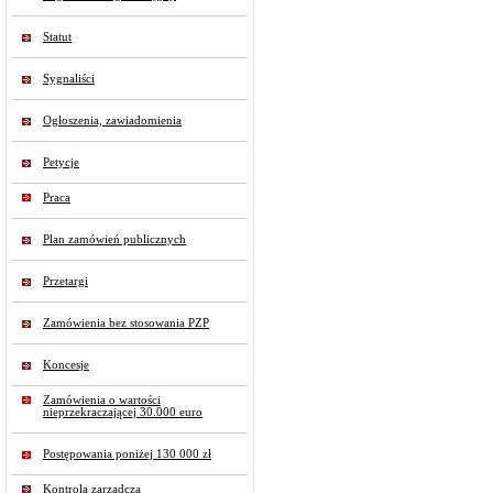
Statut
Sygnaliści
Ogłoszenia, zawiadomienia
Petycje
Praca
Plan zamówień publicznych
Przetargi
Zamówienia bez stosowania PZP
Koncesje
Zamówienia o wartości
nieprzekraczającej 30.000 euro
Postępowania poniżej 130 000 zł
Kontrola zarządcza