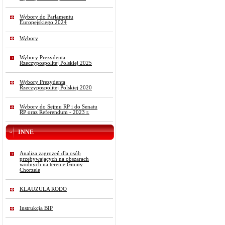
Wybory do Parlamentu
Europejskiego 2024
Wybory
Wybory Prezydenta
Rzeczypospolitej Polskiej 2025
Wybory Prezydenta
Rzeczypospolitej Polskiej 2020
Wybory do Sejmu RP i do Senatu
RP oraz Referendum - 2023 r.
INNE
Analiza zagrożeń dla osób
przebywających na obszarach
wodnych na terenie Gminy
Chorzele
KLAUZULA RODO
Instrukcja BIP