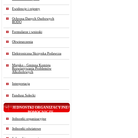
Ewidencje i rejestry
Ochrona Danych Osobowych
RODO
Formularze i wnioski
Obwieszczenia
Elektroniczna Skrzynka Podawcza
Miejsko - Gminna Komisja
Rozwiązywania Problemów
Alkoholowych
Interpretacja
Fundusz Sołecki
JEDNOSTKI ORGANIZACYJNE/
POMOCNICZE
Jednostki organizacyjne
Jednostki oświatowe