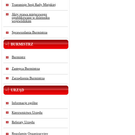
Transmisje Sesji Rady Miejskiej
Akty prawa miejscowego
opublikowane w dzienniku
wojewódzkim
Sprawozdania Burmistrza
BURMISTRZ
Burmistrz
Zastępca Burmistrza
Zarządzenia Burmistrza
URZĄD
Informacje ogólne
Kierownictwo Urzędu
Referaty Urzędu
Regulamin Organizacyjny