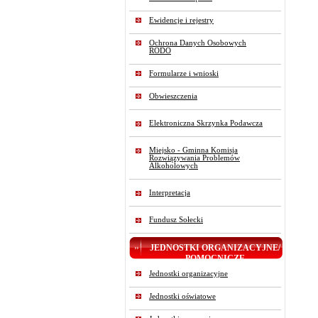
Ewidencje i rejestry
Ochrona Danych Osobowych
RODO
Formularze i wnioski
Obwieszczenia
Elektroniczna Skrzynka Podawcza
Miejsko - Gminna Komisja
Rozwiązywania Problemów
Alkoholowych
Interpretacja
Fundusz Sołecki
JEDNOSTKI ORGANIZACYJNE/
POMOCNICZE
Jednostki organizacyjne
Jednostki oświatowe