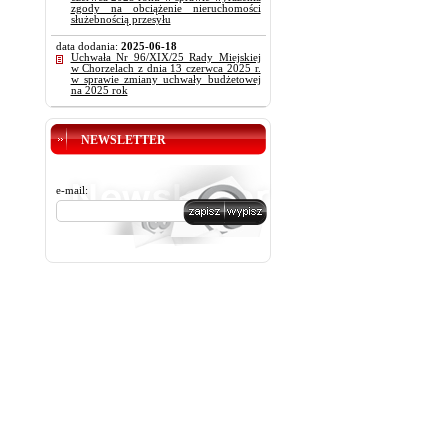
zgody na obciążenie nieruchomości
służebnością przesyłu
data dodania:
2025-06-18
Uchwała Nr 96/XIX/25 Rady Miejskiej
w Chorzelach z dnia 13 czerwca 2025 r.
w sprawie zmiany uchwały budżetowej
na 2025 rok
NEWSLETTER
e-mail: