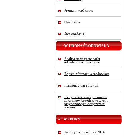
Program współpracy
Ogłoszenia
Sprawozdania
OCHRONA ŚRODOWISKA
Analiza stanu gospodarki
odpadami komunalnymi
Rejestr informacji o środowisku
Harmonogram polowań
Usługi w zakresie opróżniania
zbiorników bezodpływowych i
przydomowych oczyszczalni
ścieków
WYBORY
Wybory Samorządowe 2024