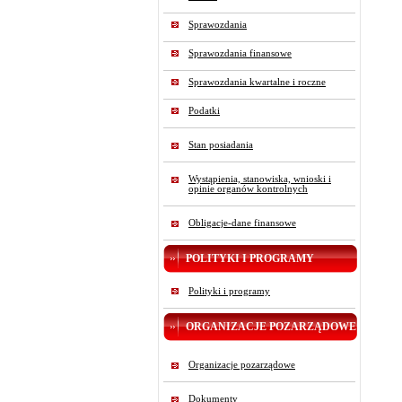
Sprawozdania
Sprawozdania finansowe
Sprawozdania kwartalne i roczne
Podatki
Stan posiadania
Wystąpienia, stanowiska, wnioski i
opinie organów kontrolnych
Obligacje-dane finansowe
POLITYKI I PROGRAMY
Polityki i programy
ORGANIZACJE POZARZĄDOWE
Organizacje pozarządowe
Dokumenty