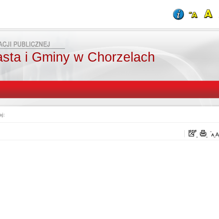
asta i Gminy w Chorzelach
aj: