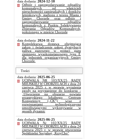
data dodania:
2024-12-10
Odbiór i zagospodarowanie odpadów
komunalnych od właścicieli
nieruchomości zamieszkałych i domków
letniskowych, stadionu z terenu Miasta i
Gminy Chorzele oraz odbiór i
zagospodarowanie odpadów
komunalnych z Punktu Selektywnego
Zbierania Odpadów Komunalnych,
położonego w mieście Chorzele
data dodania:
2024-11-22
Kompleksowa dostawa obejmująca
zakup i świadczenie usługi dystrybucji
paliwa gazowego w postaci gazu
ziemnego wysokometanowego typu E
dla jednostek organizacyjnych Gminy
Chorzele.
Treści
data dodania:
2025-06-25
UCHWAŁA NR 103/XX/25 RADY
MIEJSKIEJ W CHORZELACH z dnia 24
czerwca 2025 r. w sprawie wyrażenia
zgody na przystąpienie do konkursu -
„Utworzenie na obszarze powiatu
przasnyskiego lokalnego Centrum
Kompetencji („CK”) wraz z
rozwiązaniami technologicznymi
umożliwiającymi wykonywanie w
sposób dynamic
data dodania:
2025-06-25
UCHWAŁA Nr 102/XX/25 RADY
MIEJSKIEJ W CHORZELACH z dnia 24
czerwca 2025 r. w sprawie utworzenia
Spółdzielni Socjalnej „KrzyCho”