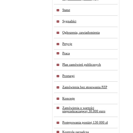
Statut
Sygnaliści
Ogłoszenia, zawiadomienia
Petycje
Praca
Plan zamówień publicznych
Przetargi
Zamówienia bez stosowania PZP
Koncesje
Zamówienia o wartości
nieprzekraczającej 30.000 euro
Postępowania poniżej 130 000 zł
Kontrola zarządcza