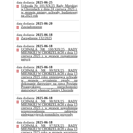
data dodania:
2025-06-25
Uchwała Nr 101/XX/25 Rady Miejskiej
w Chorzelach z dnia 24 czerwca 2025 r.
w sprawie zmiany uchwały budżetowej
na 2025 rok
data dodania:
2025-06-20
Zawiadomienie
data dodania:
2025-06-18
Zarządzenie 132/2025
data dodania:
2025-06-18
UCHWAŁA NR 100/XIX/25 RADY
MIEJSKIEJ W CHORZELACH z dnia 13
czerwca 2025 r. w sprawie rozpatrzenia
petycji
data dodania:
2025-06-18
UCHWAŁA NR 99/XIX/25 RADY
MIEJSKIEJ W CHORZELACH z dnia 13
czerwca 2025 roku zmieniająca uchwałę
w sprawie wyrażenia zgody na
dokonanie darowizny na rzecz Powiatu
Przasnyskiego nieruchomości
stanowiącej własność Gminy Chorzele
data dodania:
2025-06-18
UCHWAŁA NR 98/XIX/25 RADY
MIEJSKIEJ W CHORZELACH z dnia 13
czerwca 2025 r. w sprawie uzgodnienia
przeprowadzenia zabiegów
pielęgnacyjnych pomników przyrody
data dodania:
2025-06-18
UCHWAŁA NR 97/XIX/25 RADY
MIEJSKIEJ W CHORZELACH z dnia 13
czerwca 2025 roku w sprawie wyrażenia