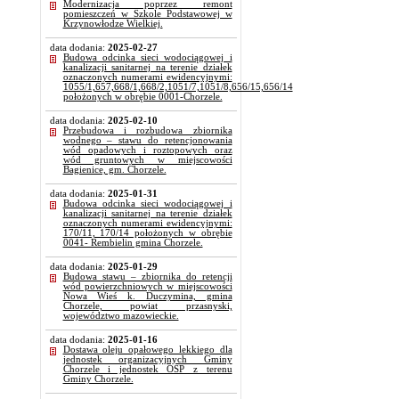
Modernizacja poprzez remont
pomieszczeń w Szkole Podstawowej w
Krzynowłodze Wielkiej.
data dodania:
2025-02-27
Budowa odcinka sieci wodociągowej i
kanalizacji sanitarnej na terenie działek
oznaczonych numerami ewidencyjnymi:
1055/1,657,668/1,668/2,1051/7,1051/8,656/15,656/14
położonych w obrębie 0001-Chorzele.
data dodania:
2025-02-10
Przebudowa i rozbudowa zbiornika
wodnego – stawu do retencjonowania
wód opadowych i roztopowych oraz
wód gruntowych w miejscowości
Bagienice, gm. Chorzele.
data dodania:
2025-01-31
Budowa odcinka sieci wodociągowej i
kanalizacji sanitarnej na terenie działek
oznaczonych numerami ewidencyjnymi:
170/11, 170/14 położonych w obrębie
0041- Rembielin gmina Chorzele.
data dodania:
2025-01-29
Budowa stawu – zbiornika do retencji
wód powierzchniowych w miejscowości
Nowa Wieś k. Duczymina, gmina
Chorzele, powiat przasnyski,
województwo mazowieckie.
data dodania:
2025-01-16
Dostawa oleju opałowego lekkiego dla
jednostek organizacyjnych Gminy
Chorzele i jednostek OSP z terenu
Gminy Chorzele.