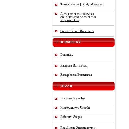
Transmisje Sesji Rady Miejskiej
Akty prawa miejscowego
opublikowane w dzienniku
wojewódzkim
Sprawozdania Burmistrza
BURMISTRZ
Burmistrz
Zastępca Burmistrza
Zarządzenia Burmistrza
URZĄD
Informacje ogólne
Kierownictwo Urzędu
Referaty Urzędu
Regulamin Organizacyjny