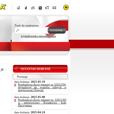
Treść do znalezienia:
wyszukiwarka zaawansowana
OSTATNIO DODANE
Przetargi
data dodania:
2025-05-19
Przebudowa drogi gminnej nr 320133W,
dojazdowej do gruntów rolnych w
miejscowości Ścięciel.
data dodania:
2025-05-08
Przebudowa drogi gminnej nr 320114W
w miejscowości Kwiatkowo koło
Duczymina.
data dodania:
2025-04-24