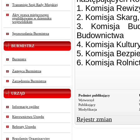
Transmisje Sesji Rady Miejskiej
1. Komisja Rewiz
2. Komisja Skarg,
Akty prawa miejscowego
opublikowane w dzienniku
wojewódzkim
3. Komisja Bud
Budownictwa
Sprawozdania Burmistrza
4. Komisja Kultur
BURMISTRZ
5. Komisja Bezpi
Burmistrz
6. Komisja Rolnic
Zastępca Burmistrza
Zarządzenia Burmistrza
URZĄD
Podmiot publikujący
Wytworzył
Publikujący
Informacje ogólne
Modyfikacja
Kierownictwo Urzędu
Rejestr zmian
Referaty Urzędu
Regulamin Organizacyjny