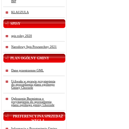
BIP
KLAUZULA
SPISY
spis rolny 2020
Narodowy Spis Powszechny 2021
PLAN OGÓLNY GMINY
Dane przestrzenne GML
Uchwała w sprawie przystąpienia
do sporządzenia planu ogólnego
Gminy Chorzele
Ogłoszenie Burmistrza o
przystąpieniu do sporządzenia
planu ogólnego gminy Chorzele
PREFERENCYJNA SPRZEDAŻ
WĘGLA
Informacja o Przystąpieniu Gminy