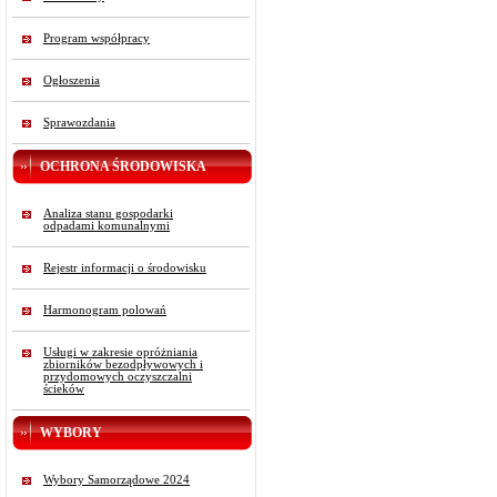
Program współpracy
Ogłoszenia
Sprawozdania
OCHRONA ŚRODOWISKA
Analiza stanu gospodarki
odpadami komunalnymi
Rejestr informacji o środowisku
Harmonogram polowań
Usługi w zakresie opróżniania
zbiorników bezodpływowych i
przydomowych oczyszczalni
ścieków
WYBORY
Wybory Samorządowe 2024