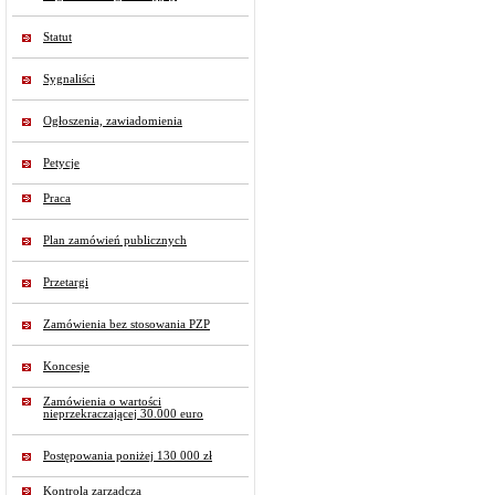
Statut
Sygnaliści
Ogłoszenia, zawiadomienia
Petycje
Praca
Plan zamówień publicznych
Przetargi
Zamówienia bez stosowania PZP
Koncesje
Zamówienia o wartości
nieprzekraczającej 30.000 euro
Postępowania poniżej 130 000 zł
Kontrola zarządcza