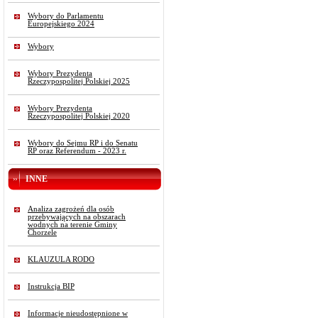
Wybory do Parlamentu
Europejskiego 2024
Wybory
Wybory Prezydenta
Rzeczypospolitej Polskiej 2025
Wybory Prezydenta
Rzeczypospolitej Polskiej 2020
Wybory do Sejmu RP i do Senatu
RP oraz Referendum - 2023 r.
INNE
Analiza zagrożeń dla osób
przebywających na obszarach
wodnych na terenie Gminy
Chorzele
KLAUZULA RODO
Instrukcja BIP
Informacje nieudostępnione w