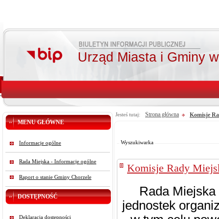
Urząd Miasta i Gminy 
Strona główna
Komisje Ra
Jesteś tutaj:
MENU GŁÓWNE
Od:
Do:
Szukaj
Wyszukiwarka
Informacje ogólne
Rada Miejska - Informacje ogólne
Komisje Rady Miejs
Raport o stanie Gminy Chorzele
Rada Miejska 
DOSTĘPNOŚĆ
jednostek organi
Deklaracja dostępności