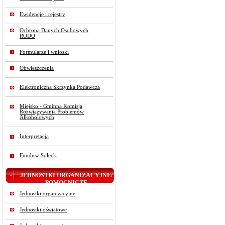
Ewidencje i rejestry
Ochrona Danych Osobowych
RODO
Formularze i wnioski
Obwieszczenia
Elektroniczna Skrzynka Podawcza
Miejsko - Gminna Komisja
Rozwiązywania Problemów
Alkoholowych
Interpretacja
Fundusz Sołecki
JEDNOSTKI ORGANIZACYJNE/
POMOCNICZE
Jednostki organizacyjne
Jednostki oświatowe