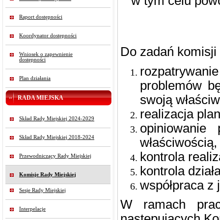
w tym celu pow
Raport dostępności
Koordynator dostępności
Do zadań komisji 
Wniosek o zapewnienie
dostępności
rozpatrywan
Plan działania
problemów bę
swoją właściw
RADA MIEJSKA
realizacja pl
Skład Rady Miejskiej 2024-2029
opiniowanie
Skład Rady Miejskiej 2018-2024
właściwością,
kontrola reali
Przewodniczący Rady Miejskiej
kontrola dział
Komisje Rady Miejskiej
współpraca z
Sesje Rady Miejskiej
W ramach prac
Interpelacje
następujących Kom