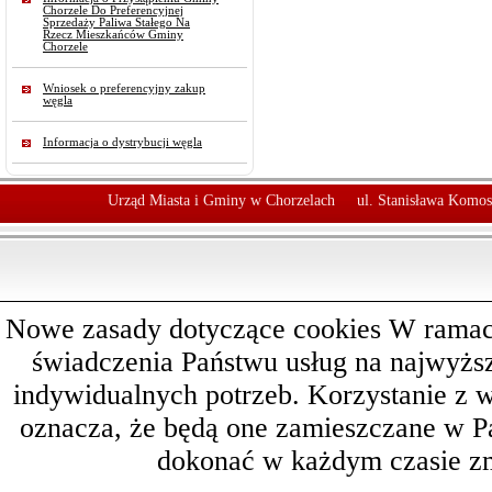
Chorzele Do Preferencyjnej
Sprzedaży Paliwa Stałego Na
Rzecz Mieszkańców Gminy
Chorzele
Wniosek o preferencyjny zakup
węgla
Informacja o dystrybucji węgla
Urząd Miasta i Gminy w Chorzelach
ul. Stanisława Komos
Nowe zasady dotyczące cookies W ramach 
świadczenia Państwu usług na najwyż
indywidualnych potrzeb. Korzystanie z 
oznacza, że będą one zamieszczane w 
dokonać w każdym czasie zm