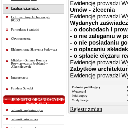
Ewidencję prowadzi W
Ewidencje i rejestry
Umów - zlecenia
Ewidencję prowadzi W
Ochrona Danych Osobowych
RODO
Wydanych zaświadc
- o dochodach i pro
Formularze i wnioski
- o nie zaleganiu w 
Obwieszczenia
- o nie posiadaniu g
- o opłacaniu składe
Elektroniczna Skrzynka Podawcza
- o spłacie ciężaru r
Miejsko - Gminna Komisja
Ewidencje prowadzi W
Rozwiązywania Problemów
Alkoholowych
Zabytków architektu
Ewidencję prowadzi
Wy
Interpretacja
Podmiot publikujący
Fundusz Sołecki
Wytworzył
Publikujący
JEDNOSTKI ORGANIZACYJNE/
Modyfikacja
POMOCNICZE
Rejestr zmian
Jednostki organizacyjne
Jednostki oświatowe