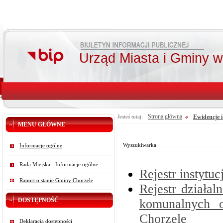
Urząd Miasta i Gminy 
Strona główna
Ewidencje i
Jesteś tutaj:
MENU GŁÓWNE
Od:
Do:
Szukaj
Wyszukiwarka
Informacje ogólne
Rada Miejska - Informacje ogólne
Rejestr instytuc
Raport o stanie Gminy Chorzele
Rejestr działa
DOSTĘPNOŚĆ
komunalnych o
Chorzele
Deklaracja dostępności