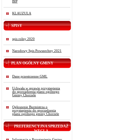
BIP
KLAUZULA
SPISY
spis rolny 2020
Narodowy Spis Powszechny 2021
PLAN OGÓLNY GMINY
Dane przestrzenne GML
Uchwała w sprawie przystąpienia
do sporządzenia planu ogólnego
Gminy Chorzele
Ogłoszenie Burmistrza o
przystąpieniu do sporządzenia
planu ogólnego gminy Chorzele
PREFERENCYJNA SPRZEDAŻ
WĘGLA
Informacja o Przystąpieniu Gminy