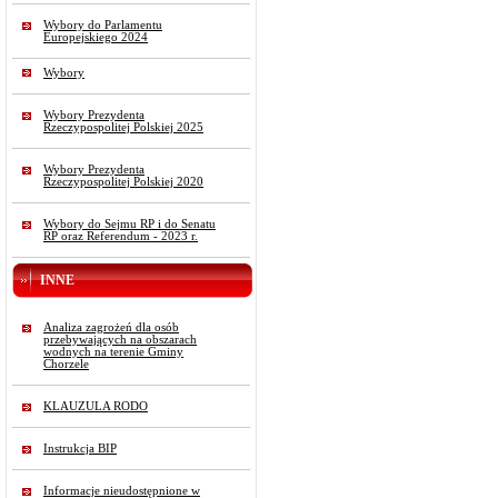
Wybory do Parlamentu
Europejskiego 2024
Wybory
Wybory Prezydenta
Rzeczypospolitej Polskiej 2025
Wybory Prezydenta
Rzeczypospolitej Polskiej 2020
Wybory do Sejmu RP i do Senatu
RP oraz Referendum - 2023 r.
INNE
Analiza zagrożeń dla osób
przebywających na obszarach
wodnych na terenie Gminy
Chorzele
KLAUZULA RODO
Instrukcja BIP
Informacje nieudostępnione w