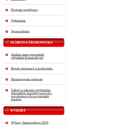
Program współpracy
Ogłoszenia
Sprawozdania
OCHRONA ŚRODOWISKA
Analiza stanu gospodarki
odpadami komunalnymi
Rejestr informacji o środowisku
Harmonogram polowań
Usługi w zakresie opróżniania
zbiorników bezodpływowych i
przydomowych oczyszczalni
ścieków
WYBORY
Wybory Samorządowe 2024