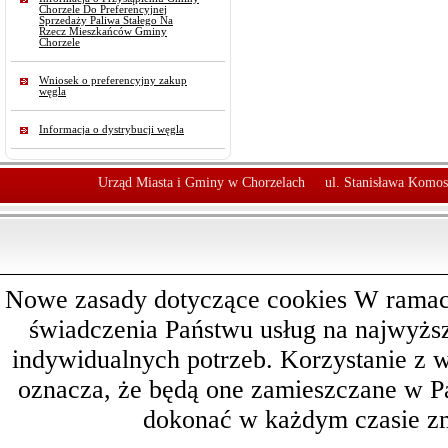
Chorzele Do Preferencyjnej
Sprzedaży Paliwa Stałego Na
Rzecz Mieszkańców Gminy
Chorzele
Wniosek o preferencyjny zakup
węgla
Informacja o dystrybucji węgla
Urząd Miasta i Gminy w Chorzelach
ul. Stanisława Komos
Nowe zasady dotyczące cookies W ramach 
świadczenia Państwu usług na najwyż
indywidualnych potrzeb. Korzystanie z 
oznacza, że będą one zamieszczane w 
dokonać w każdym czasie zm