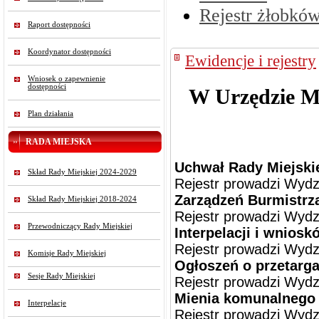
Rejestr żłobków
Raport dostępności
Koordynator dostępności
Ewidencje i rejestry
Wniosek o zapewnienie
dostępności
W Urzędzie Mi
Plan działania
RADA MIEJSKA
Uchwał Rady Miejski
Skład Rady Miejskiej 2024-2029
Rejestr prowadzi Wydz
Zarządzeń Burmistrz
Skład Rady Miejskiej 2018-2024
Rejestr prowadzi
Wydz
Przewodniczący Rady Miejskiej
Interpelacji i wnios
Rejestr prowadzi
Wydz
Komisje Rady Miejskiej
Ogłoszeń o przetarg
Sesje Rady Miejskiej
Rejestr prowadzi
Wydz
Mienia komunalnego
Interpelacje
Rejestr prowadzi
Wydz