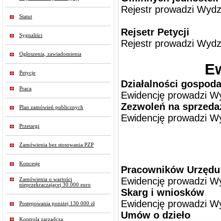
Rejestr prowadzi
Wydz
Statut
Rejsetr Petycji
Sygnaliści
Rejestr prowadzi
Wydz
Ogłoszenia, zawiadomienia
E
Petycje
Działalności gospoda
Praca
Ewidencję prowadzi
Wy
Zezwoleń na sprzeda
Plan zamówień publicznych
Ewidencję prowadzi
Wy
Przetargi
Zamówienia bez stosowania PZP
Koncesje
Pracowników Urzędu
Ewidencję prowadzi
Wy
Zamówienia o wartości
nieprzekraczającej 30.000 euro
Skarg i wniosków
Ewidencję prowadzi
Wy
Postępowania poniżej 130 000 zł
Umów o dzieło
Kontrola zarządcza