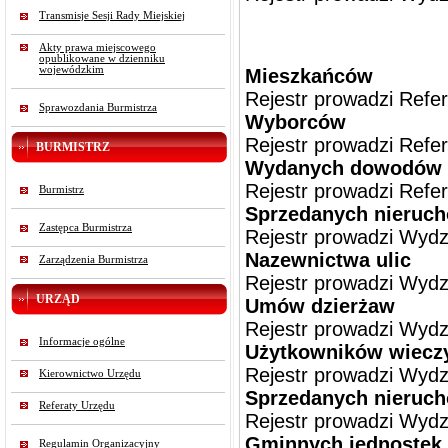
Transmisje Sesji Rady Miejskiej
Akty prawa miejscowego
opublikowane w dzienniku
wojewódzkim
Mieszkańców
Rejestr prowadzi Refe
Sprawozdania Burmistrza
Wyborców
Rejestr prowadzi Refe
BURMISTRZ
Wydanych dowodów 
Rejestr prowadzi Refe
Burmistrz
Sprzedanych nierucho
Zastępca Burmistrza
Rejestr prowadzi
Wydz
Nazewnictwa ulic
Zarządzenia Burmistrza
Rejestr prowadzi
Wydz
URZĄD
Umów dzierżaw
Rejestr prowadzi
Wydz
Informacje ogólne
Użytkowników wiecz
Rejestr prowadzi
Wydz
Kierownictwo Urzędu
Sprzedanych nieruc
Referaty Urzędu
Rejestr prowadzi
Wydz
Gminnych jednostek 
Regulamin Organizacyjny