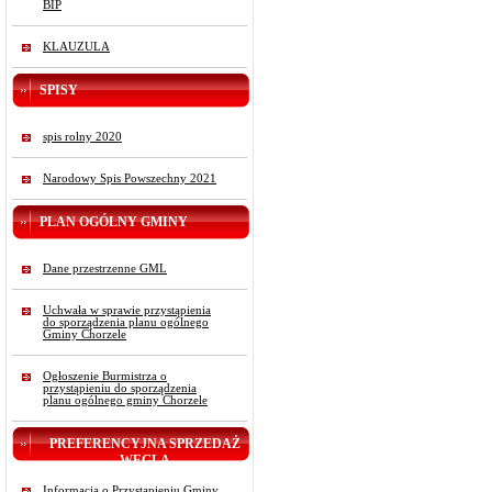
BIP
KLAUZULA
SPISY
spis rolny 2020
Narodowy Spis Powszechny 2021
PLAN OGÓLNY GMINY
Dane przestrzenne GML
Uchwała w sprawie przystąpienia
do sporządzenia planu ogólnego
Gminy Chorzele
Ogłoszenie Burmistrza o
przystąpieniu do sporządzenia
planu ogólnego gminy Chorzele
PREFERENCYJNA SPRZEDAŻ
WĘGLA
Informacja o Przystąpieniu Gminy