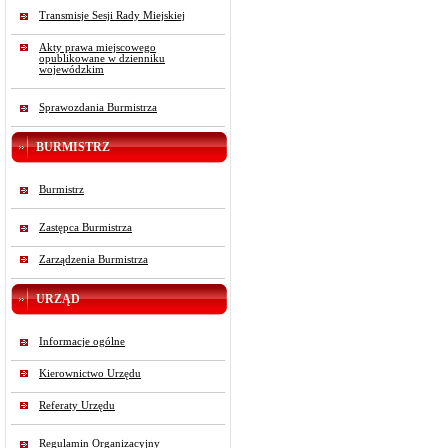
Transmisje Sesji Rady Miejskiej
Akty prawa miejscowego
opublikowane w dzienniku
wojewódzkim
Sprawozdania Burmistrza
BURMISTRZ
Burmistrz
Zastępca Burmistrza
Zarządzenia Burmistrza
URZĄD
Informacje ogólne
Kierownictwo Urzędu
Referaty Urzędu
Regulamin Organizacyjny