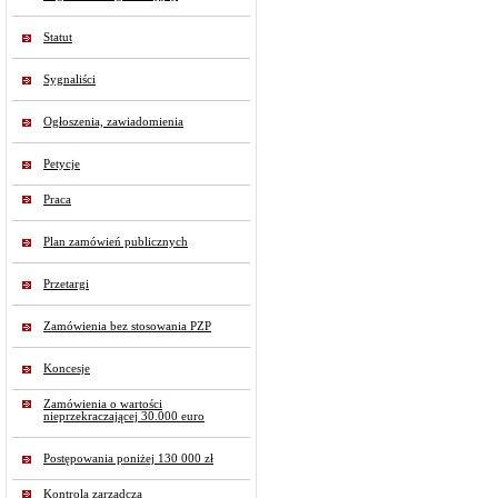
Statut
Sygnaliści
Ogłoszenia, zawiadomienia
Petycje
Praca
Plan zamówień publicznych
Przetargi
Zamówienia bez stosowania PZP
Koncesje
Zamówienia o wartości
nieprzekraczającej 30.000 euro
Postępowania poniżej 130 000 zł
Kontrola zarządcza