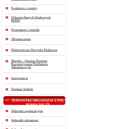
Ewidencje i rejestry
Ochrona Danych Osobowych
RODO
Formularze i wnioski
Obwieszczenia
Elektroniczna Skrzynka Podawcza
Miejsko - Gminna Komisja
Rozwiązywania Problemów
Alkoholowych
Interpretacja
Fundusz Sołecki
JEDNOSTKI ORGANIZACYJNE/
POMOCNICZE
Jednostki organizacyjne
Jednostki oświatowe