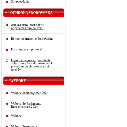
Sprawozdania
OCHRONA ŚRODOWISKA
Analiza stanu gospodarki
odpadami komunalnymi
Rejestr informacji o środowisku
Harmonogram polowań
Usługi w zakresie opróżniania
zbiorników bezodpływowych i
przydomowych oczyszczalni
ścieków
WYBORY
Wybory Samorządowe 2024
Wybory do Parlamentu
Europejskiego 2024
Wybory
Wybory Prezydenta