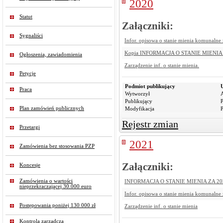
2020
Statut
Załączniki:
Sygnaliści
Infor. opisowa o stanie mienia komunalne 
Kopia INFORMACJA O STANIE MIENIA Z
Ogłoszenia, zawiadomienia
Zarządzenie inf. o stanie mienia.
Petycje
Podmiot publikujący
Praca
Wytworzył
Publikujący
P
Plan zamówień publicznych
Modyfikacja
P
Rejestr zmian
Przetargi
2021
Zamówienia bez stosowania PZP
Załączniki:
Koncesje
Zamówienia o wartości
INFORMACJA O STANIE MIENIA ZA 2021
nieprzekraczającej 30.000 euro
Infor. opisowa o stanie mienia komunalne 
Postępowania poniżej 130 000 zł
Zarządzenie inf. o stanie mienia
Kontrola zarządcza