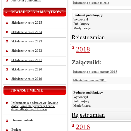
Jednostki pomocnicze
Informacja o stanie mienia
OŚWIADCZENIA MAJĄTKOWE
Podmiot publikujący
Wytworzył
Składane w roku 2025
Publikujący
Modyfikacja
Składane w roku 2024
Rejestr zmian
Składane w roku 2023
2018
Składane w roku 2022
Składane w roku 2021
Załączniki:
Składane w roku 2020
Informacja o staniu mienia 2018
Składane w roku 2019
Mienie komunalne 2018
FINANSE I MIENIE
Podmiot publikujący
Wytworzył
Publikujący
Informacja o podstawowej kwocie
Modyfikacja
dotacji oraz statystycznej liczbie
dzieci dla gminy Chorzele
Rejestr zmian
Finanse i mienie
2016
Budżet