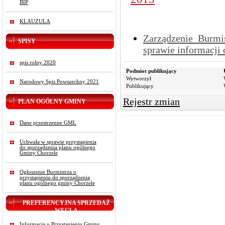
BIP
KLAUZULA
Zarządzenie Burmi
SPISY
sprawie informacji 
spis rolny 2020
Podmiot publikujący
Wytworzył
Narodowy Spis Powszechny 2021
Publikujący
Rejestr zmian
PLAN OGÓLNY GMINY
Dane przestrzenne GML
Uchwała w sprawie przystąpienia
do sporządzenia planu ogólnego
Gminy Chorzele
Ogłoszenie Burmistrza o
przystąpieniu do sporządzenia
planu ogólnego gminy Chorzele
PREFERENCYJNA SPRZEDAŻ
WĘGLA
Informacja o Przystąpieniu Gminy