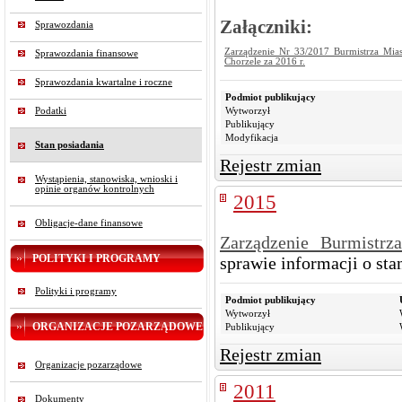
Załączniki:
Sprawozdania
Zarządzenie Nr 33/2017 Burmistrza Mias
Sprawozdania finansowe
Chorzele za 2016 r.
Sprawozdania kwartalne i roczne
Podmiot publikujący
Podatki
Wytworzył
Publikujący
Modyfikacja
Stan posiadania
Rejestr zmian
Wystąpienia, stanowiska, wnioski i
opinie organów kontrolnych
2015
Obligacje-dane finansowe
Zarządzenie Burmistrza
POLITYKI I PROGRAMY
sprawie informacji o sta
Polityki i programy
Podmiot publikujący
Wytworzył
ORGANIZACJE POZARZĄDOWE
Publikujący
Rejestr zmian
Organizacje pozarządowe
2011
Dokumenty