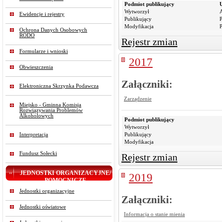
Podmiot publikujący
Wytworzył
Ewidencje i rejestry
Publikujący
P
Modyfikacja
P
Ochrona Danych Osobowych
RODO
Rejestr zmian
Formularze i wnioski
2017
Obwieszczenia
Załączniki:
Elektroniczna Skrzynka Podawcza
Zarządzenie
Miejsko - Gminna Komisja
Rozwiązywania Problemów
Alkoholowych
Podmiot publikujący
Wytworzył
Interpretacja
Publikujący
Modyfikacja
Fundusz Sołecki
Rejestr zmian
JEDNOSTKI ORGANIZACYJNE/
2019
POMOCNICZE
Jednostki organizacyjne
Załączniki:
Jednostki oświatowe
Informacja o stanie mienia