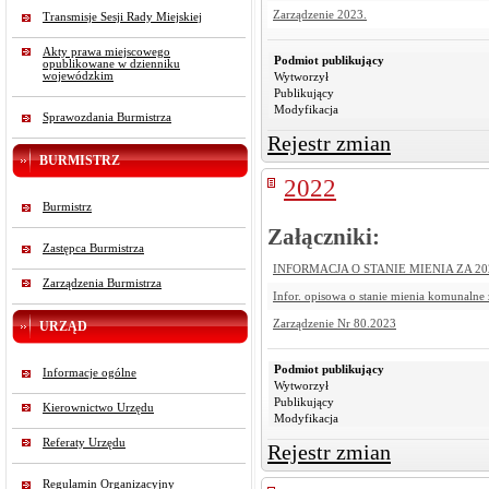
Zarządzenie 2023.
Transmisje Sesji Rady Miejskiej
Akty prawa miejscowego
Podmiot publikujący
opublikowane w dzienniku
wojewódzkim
Wytworzył
Publikujący
Modyfikacja
Sprawozdania Burmistrza
Rejestr zmian
BURMISTRZ
2022
Burmistrz
Załączniki:
Zastępca Burmistrza
INFORMACJA O STANIE MIENIA ZA 2022 
Zarządzenia Burmistrza
Infor. opisowa o stanie mienia komunalne 
Zarządzenie Nr 80.2023
URZĄD
Podmiot publikujący
Informacje ogólne
Wytworzył
Publikujący
Kierownictwo Urzędu
Modyfikacja
Referaty Urzędu
Rejestr zmian
Regulamin Organizacyjny