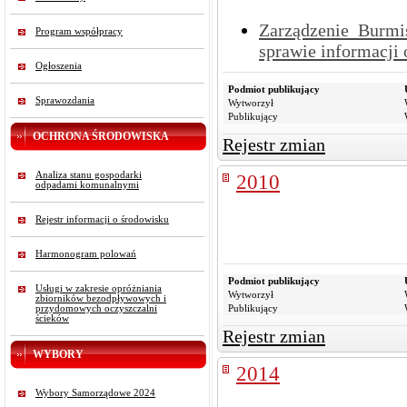
Zarządzenie Burmi
Program współpracy
sprawie informacji 
Ogłoszenia
Podmiot publikujący
Sprawozdania
Wytworzył
Publikujący
OCHRONA ŚRODOWISKA
Rejestr zmian
Analiza stanu gospodarki
2010
odpadami komunalnymi
Rejestr informacji o środowisku
Harmonogram polowań
Podmiot publikujący
Usługi w zakresie opróżniania
Wytworzył
zbiorników bezodpływowych i
Publikujący
przydomowych oczyszczalni
ścieków
Rejestr zmian
WYBORY
2014
Wybory Samorządowe 2024