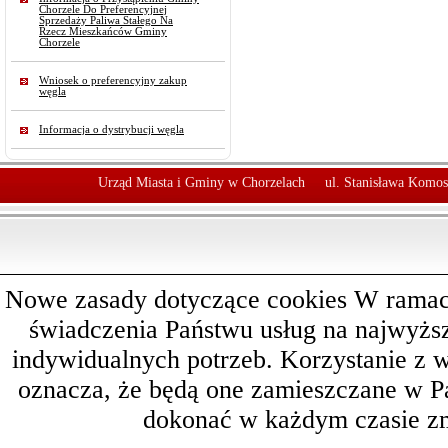
Chorzele Do Preferencyjnej
Sprzedaży Paliwa Stałego Na
Rzecz Mieszkańców Gminy
Chorzele
Wniosek o preferencyjny zakup
węgla
Informacja o dystrybucji węgla
Urząd Miasta i Gminy w Chorzelach
ul. Stanisława Komos
Nowe zasady dotyczące cookies W ramach 
świadczenia Państwu usług na najwyż
indywidualnych potrzeb. Korzystanie z 
oznacza, że będą one zamieszczane w 
dokonać w każdym czasie zm