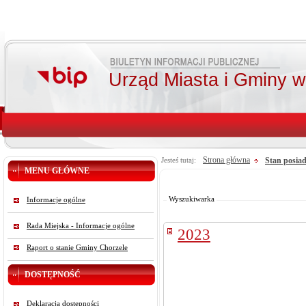
Urząd Miasta i Gminy 
Strona główna
Stan posia
Jesteś tutaj:
MENU GŁÓWNE
Od:
Do:
Szukaj
Wyszukiwarka
Informacje ogólne
Rada Miejska - Informacje ogólne
2023
Raport o stanie Gminy Chorzele
DOSTĘPNOŚĆ
Deklaracja dostępności