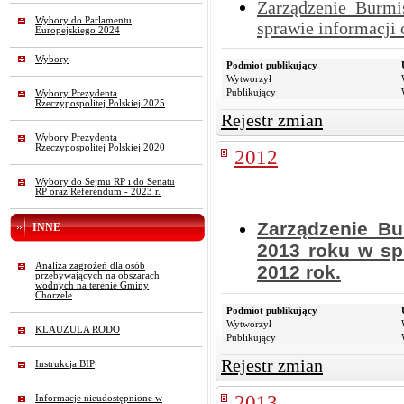
Zarządzenie Burmi
Wybory do Parlamentu
sprawie informacji 
Europejskiego 2024
Wybory
Podmiot publikujący
Wytworzył
Publikujący
Wybory Prezydenta
Rzeczypospolitej Polskiej 2025
Rejestr zmian
Wybory Prezydenta
Rzeczypospolitej Polskiej 2020
2012
Wybory do Sejmu RP i do Senatu
RP oraz Referendum - 2023 r.
Zarządzenie Bu
INNE
2013 roku w sp
Analiza zagrożeń dla osób
2012 rok.
przebywających na obszarach
wodnych na terenie Gminy
Chorzele
Podmiot publikujący
Wytworzył
KLAUZULA RODO
Publikujący
Rejestr zmian
Instrukcja BIP
2013
Informacje nieudostępnione w