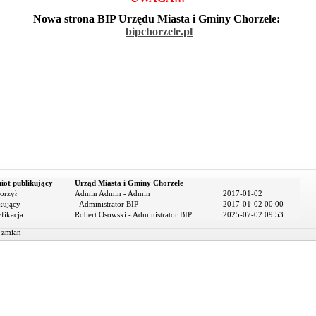
Nowa strona BIP Urzędu Miasta i Gminy Chorzele:
bipchorzele.pl
iot publikujący
Urząd Miasta i Gminy Chorzele
orzył
Admin Admin - Admin
2017-01-02
kujący
- Administrator BIP
2017-01-02 00:00
fikacja
Robert Osowski - Administrator BIP
2025-07-02 09:53
r zmian