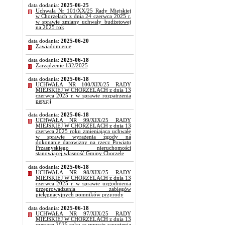
data dodania:
2025-06-25
Uchwała Nr 101/XX/25 Rady Miejskiej
w Chorzelach z dnia 24 czerwca 2025 r.
w sprawie zmiany uchwały budżetowej
na 2025 rok
data dodania:
2025-06-20
Zawiadomienie
data dodania:
2025-06-18
Zarządzenie 132/2025
data dodania:
2025-06-18
UCHWAŁA NR 100/XIX/25 RADY
MIEJSKIEJ W CHORZELACH z dnia 13
czerwca 2025 r. w sprawie rozpatrzenia
petycji
data dodania:
2025-06-18
UCHWAŁA NR 99/XIX/25 RADY
MIEJSKIEJ W CHORZELACH z dnia 13
czerwca 2025 roku zmieniająca uchwałę
w sprawie wyrażenia zgody na
dokonanie darowizny na rzecz Powiatu
Przasnyskiego nieruchomości
stanowiącej własność Gminy Chorzele
data dodania:
2025-06-18
UCHWAŁA NR 98/XIX/25 RADY
MIEJSKIEJ W CHORZELACH z dnia 13
czerwca 2025 r. w sprawie uzgodnienia
przeprowadzenia zabiegów
pielęgnacyjnych pomników przyrody
data dodania:
2025-06-18
UCHWAŁA NR 97/XIX/25 RADY
MIEJSKIEJ W CHORZELACH z dnia 13
czerwca 2025 roku w sprawie wyrażenia