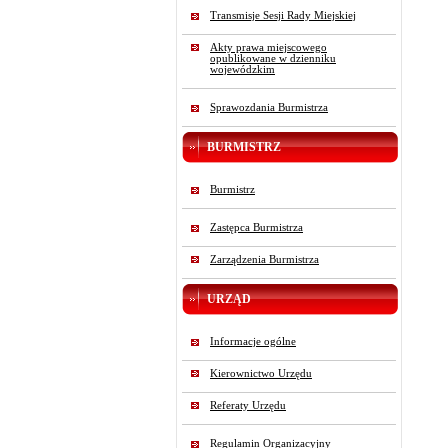
Transmisje Sesji Rady Miejskiej
Akty prawa miejscowego
opublikowane w dzienniku
wojewódzkim
Sprawozdania Burmistrza
BURMISTRZ
Burmistrz
Zastępca Burmistrza
Zarządzenia Burmistrza
URZĄD
Informacje ogólne
Kierownictwo Urzędu
Referaty Urzędu
Regulamin Organizacyjny