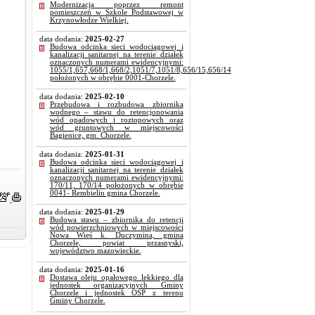
Modernizacja poprzez remont
pomieszczeń w Szkole Podstawowej w
Krzynowłodze Wielkiej.
data dodania:
2025-02-27
Budowa odcinka sieci wodociągowej i
kanalizacji sanitarnej na terenie działek
oznaczonych numerami ewidencyjnymi:
1055/1,657,668/1,668/2,1051/7,1051/8,656/15,656/14
położonych w obrębie 0001-Chorzele.
data dodania:
2025-02-10
Przebudowa i rozbudowa zbiornika
wodnego – stawu do retencjonowania
wód opadowych i roztopowych oraz
wód gruntowych w miejscowości
Bagienice, gm. Chorzele.
data dodania:
2025-01-31
Budowa odcinka sieci wodociągowej i
kanalizacji sanitarnej na terenie działek
oznaczonych numerami ewidencyjnymi:
170/11, 170/14 położonych w obrębie
0041- Rembielin gmina Chorzele.
data dodania:
2025-01-29
Budowa stawu – zbiornika do retencji
wód powierzchniowych w miejscowości
Nowa Wieś k. Duczymina, gmina
Chorzele, powiat przasnyski,
województwo mazowieckie.
data dodania:
2025-01-16
Dostawa oleju opałowego lekkiego dla
jednostek organizacyjnych Gminy
Chorzele i jednostek OSP z terenu
Gminy Chorzele.