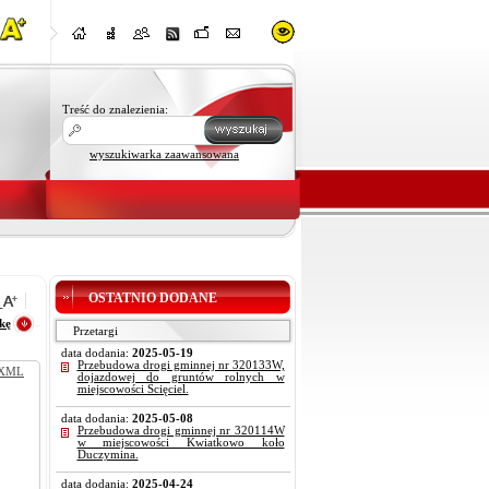
Treść do znalezienia:
wyszukiwarka zaawansowana
OSTATNIO DODANE
kę
Przetargi
data dodania:
2025-05-19
Przebudowa drogi gminnej nr 320133W,
XML
dojazdowej do gruntów rolnych w
miejscowości Ścięciel.
data dodania:
2025-05-08
Przebudowa drogi gminnej nr 320114W
w miejscowości Kwiatkowo koło
Duczymina.
data dodania:
2025-04-24