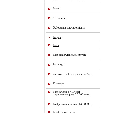
Statut
Sygnaliści
Ogłoszenia, zawiadomienia
Petycje
Praca
Plan zamówień publicznych
Przetargi
Zamówienia bez stosowania PZP
Koncesje
Zamówienia o wartości
nieprzekraczającej 30.000 euro
Postępowania poniżej 130 000 zł
Kontrola zarządcza