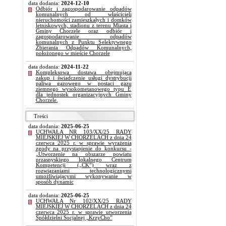
data dodania:
2024-12-10
Odbiór i zagospodarowanie odpadów
komunalnych od właścicieli
nieruchomości zamieszkałych i domków
letniskowych, stadionu z terenu Miasta i
Gminy Chorzele oraz odbiór i
zagospodarowanie odpadów
komunalnych z Punktu Selektywnego
Zbierania Odpadów Komunalnych,
położonego w mieście Chorzele
data dodania:
2024-11-22
Kompleksowa dostawa obejmująca
zakup i świadczenie usługi dystrybucji
paliwa gazowego w postaci gazu
ziemnego wysokometanowego typu E
dla jednostek organizacyjnych Gminy
Chorzele.
Treści
data dodania:
2025-06-25
UCHWAŁA NR 103/XX/25 RADY
MIEJSKIEJ W CHORZELACH z dnia 24
czerwca 2025 r. w sprawie wyrażenia
zgody na przystąpienie do konkursu -
„Utworzenie na obszarze powiatu
przasnyskiego lokalnego Centrum
Kompetencji („CK”) wraz z
rozwiązaniami technologicznymi
umożliwiającymi wykonywanie w
sposób dynamic
data dodania:
2025-06-25
UCHWAŁA Nr 102/XX/25 RADY
MIEJSKIEJ W CHORZELACH z dnia 24
czerwca 2025 r. w sprawie utworzenia
Spółdzielni Socjalnej „KrzyCho”