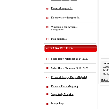
Raport dostępności
Koordynator dostępności
Wniosek o zapewnienie
dostępności
Plan działania
RADA MIEJSKA
Skład Rady Miejskiej 2024-2029
Podm
Wytw
Skład Rady Miejskiej 2018-2024
Publi
Mody
Przewodniczący Rady Miejskiej
Rejest
Komisje Rady Miejskiej
Sesje Rady Miejskiej
Interpelacje