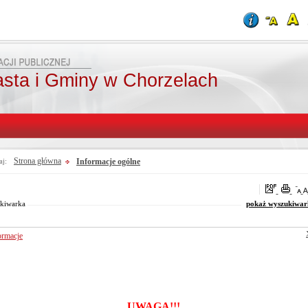
asta i Gminy w Chorzelach
Strona główna
Informacje ogólne
aj:
oraz
Od:
Fraza:
Do:
Treści archiwalne
Szukaj
kiwarka
pokaż wyszukiwar
ormacje
UWAGA!!!