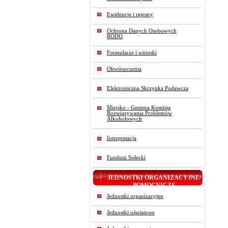
Ewidencje i rejestry
Ochrona Danych Osobowych
RODO
Formularze i wnioski
Obwieszczenia
Elektroniczna Skrzynka Podawcza
Miejsko - Gminna Komisja
Rozwiązywania Problemów
Alkoholowych
Interpretacja
Fundusz Sołecki
JEDNOSTKI ORGANIZACYJNE/
POMOCNICZE
Jednostki organizacyjne
Jednostki oświatowe