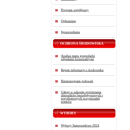
Program współpracy
Ogłoszenia
Sprawozdania
OCHRONA ŚRODOWISKA
Analiza stanu gospodarki
odpadami komunalnymi
Rejestr informacji o środowisku
Harmonogram polowań
Usługi w zakresie opróżniania
zbiorników bezodpływowych i
przydomowych oczyszczalni
ścieków
WYBORY
Wybory Samorządowe 2024