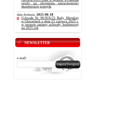
zgody na obciążenie nieruchomości
służebnością przesyłu
data dodania:
2025-06-18
Uchwała Nr 96/XIX/25 Rady Miejskiej
w Chorzelach z dnia 13 czerwca 2025 r.
w sprawie zmiany uchwały budżetowej
na 2025 rok
NEWSLETTER
e-mail: