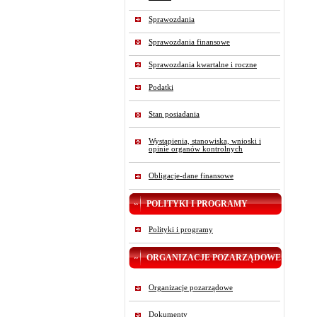
Sprawozdania
Sprawozdania finansowe
Sprawozdania kwartalne i roczne
Podatki
Stan posiadania
Wystąpienia, stanowiska, wnioski i
opinie organów kontrolnych
Obligacje-dane finansowe
POLITYKI I PROGRAMY
Polityki i programy
ORGANIZACJE POZARZĄDOWE
Organizacje pozarządowe
Dokumenty