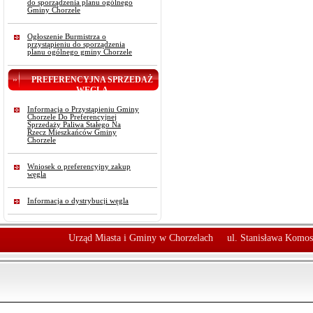
do sporządzenia planu ogólnego
Gminy Chorzele
Ogłoszenie Burmistrza o
przystąpieniu do sporządzenia
planu ogólnego gminy Chorzele
PREFERENCYJNA SPRZEDAŻ
WĘGLA
Informacja o Przystąpieniu Gminy
Chorzele Do Preferencyjnej
Sprzedaży Paliwa Stałego Na
Rzecz Mieszkańców Gminy
Chorzele
Wniosek o preferencyjny zakup
węgla
Informacja o dystrybucji węgla
Urząd Miasta i Gminy w Chorzelach
ul. Stanisława Komos