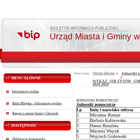
Urząd Miasta i Gminy 
Strona główna
Jednostki 
Jesteś tutaj:
MENU GŁÓWNE
WYKAZ SOŁTYSÓW GM
2024-2029
Informacje ogólne
JEDNOSTKI POMOCNICZE
Rada Miejska - Informacje ogólne
Jednostki pomocnicze
Lp
Imię i nazwisko sołtysa
Raport o stanie Gminy Chorzele
1.
Mirosław Roman
2.
Barbara Kalinowska
DOSTĘPNOŚĆ
3.
Hanna Bunalska
4.
Marzena Więcek
5.
Wojciech Grabowski
Deklaracja dostępności