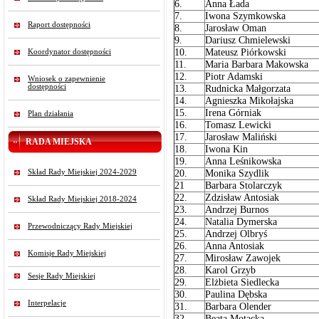
6.
Anna Łada
7.
Iwona Szymkowska
Raport dostępności
8.
Jarosław Oman
9.
Dariusz Chmielewski
10.
Mateusz Piórkowski
Koordynator dostępności
11.
Maria Barbara Makowska
12.
Piotr Adamski
Wniosek o zapewnienie
dostępności
13.
Rudnicka Małgorzata
14.
Agnieszka Mikołajska
15.
Irena Górniak
Plan działania
16.
Tomasz Lewicki
17.
Jarosław Maliński
RADA MIEJSKA
18.
Iwona Kin
19.
Anna Leśnikowska
Skład Rady Miejskiej 2024-2029
20.
Monika Szydlik
21
Barbara Stolarczyk
22.
Zdzisław Antosiak
Skład Rady Miejskiej 2018-2024
23.
Andrzej Burnos
24.
Natalia Dymerska
Przewodniczący Rady Miejskiej
25.
Andrzej Olbryś
26.
Anna Antosiak
Komisje Rady Miejskiej
27.
Mirosław Zawojek
28.
Karol Grzyb
Sesje Rady Miejskiej
29.
Elżbieta Siedlecka
30.
Paulina Dębska
Interpelacje
31.
Barbara Olender
32.
Beata Motacka