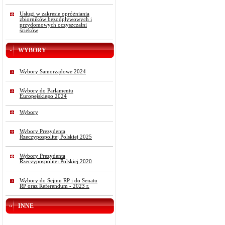
Usługi w zakresie opróżniania
zbiorników bezodpływowych i
przydomowych oczyszczalni
ścieków
WYBORY
Wybory Samorządowe 2024
Wybory do Parlamentu
Europejskiego 2024
Wybory
Wybory Prezydenta
Rzeczypospolitej Polskiej 2025
Wybory Prezydenta
Rzeczypospolitej Polskiej 2020
Wybory do Sejmu RP i do Senatu
RP oraz Referendum - 2023 r.
INNE