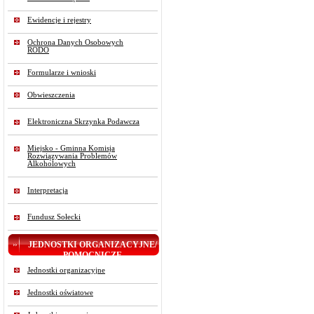
Ewidencje i rejestry
Ochrona Danych Osobowych
RODO
Formularze i wnioski
Obwieszczenia
Elektroniczna Skrzynka Podawcza
Miejsko - Gminna Komisja
Rozwiązywania Problemów
Alkoholowych
Interpretacja
Fundusz Sołecki
JEDNOSTKI ORGANIZACYJNE/
POMOCNICZE
Jednostki organizacyjne
Jednostki oświatowe