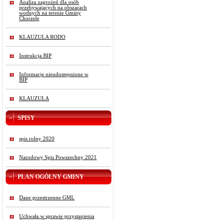
Analiza zagrożeń dla osób
przebywających na obszarach
wodnych na terenie Gminy
Chorzele
KLAUZULA RODO
Instrukcja BIP
Informacje nieudostępnione w
BIP
KLAUZULA
SPISY
spis rolny 2020
Narodowy Spis Powszechny 2021
PLAN OGÓLNY GMINY
Dane przestrzenne GML
Uchwała w sprawie przystąpienia