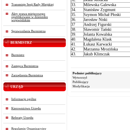
33.
Milewska Galewska
Transmisje Sesji Rady Miejskiej
34.
Stanisław Zygmunt
Akty prawa miejscowego
35.
Szymon Michał Płoski
opublikowane w dzienniku
36.
Jarosław Niski
wojewódzkim
37
Andrzej Figurski
38.
Sławomir Tański
Sprawozdania Burmistrza
39.
Jolanta Kowalska
40.
Magdalena Klask
BURMISTRZ
41.
Łukasz Karwacki
42.
Marzanna Mrozińska
43.
Jakub Klimczak
Burmistrz
Zastępca Burmistrza
Podmiot publikujący
Zarządzenia Burmistrza
Wytworzył
Publikujący
URZĄD
Modyfikacja
Informacje ogólne
Kierownictwo Urzędu
Referaty Urzędu
Regulamin Organizacyjny