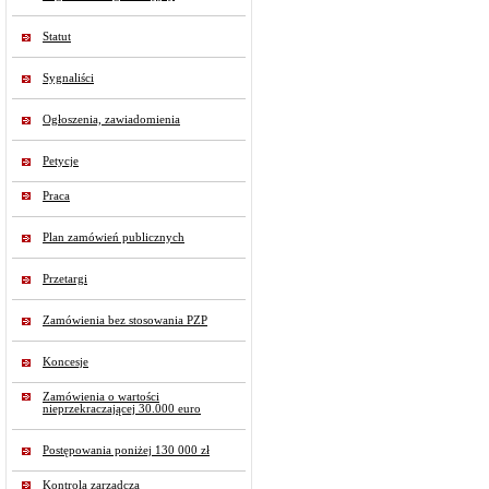
Statut
Sygnaliści
Ogłoszenia, zawiadomienia
Petycje
Praca
Plan zamówień publicznych
Przetargi
Zamówienia bez stosowania PZP
Koncesje
Zamówienia o wartości
nieprzekraczającej 30.000 euro
Postępowania poniżej 130 000 zł
Kontrola zarządcza