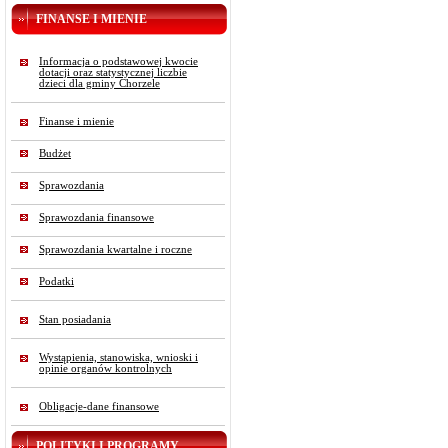
FINANSE I MIENIE
Informacja o podstawowej kwocie
dotacji oraz statystycznej liczbie
dzieci dla gminy Chorzele
Finanse i mienie
Budżet
Sprawozdania
Sprawozdania finansowe
Sprawozdania kwartalne i roczne
Podatki
Stan posiadania
Wystąpienia, stanowiska, wnioski i
opinie organów kontrolnych
Obligacje-dane finansowe
POLITYKI I PROGRAMY