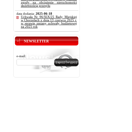
zgody na obciążenie nieruchomości
służebnością przesyłu
data dodania:
2025-06-18
Uchwała Nr 96/XIX/25 Rady Miejskiej
w Chorzelach z dnia 13 czerwca 2025 r.
w sprawie zmiany uchwały budżetowej
na 2025 rok
NEWSLETTER
e-mail: