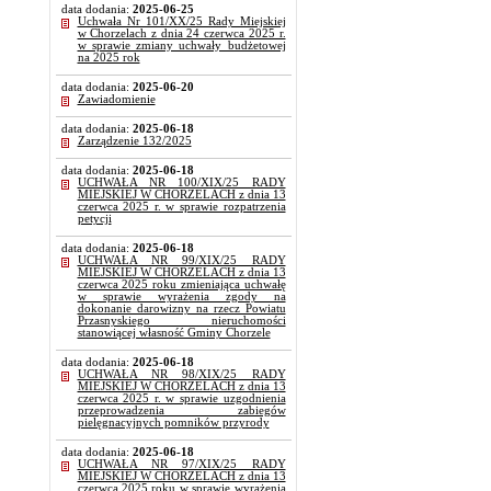
data dodania:
2025-06-25
Uchwała Nr 101/XX/25 Rady Miejskiej
w Chorzelach z dnia 24 czerwca 2025 r.
w sprawie zmiany uchwały budżetowej
na 2025 rok
data dodania:
2025-06-20
Zawiadomienie
data dodania:
2025-06-18
Zarządzenie 132/2025
data dodania:
2025-06-18
UCHWAŁA NR 100/XIX/25 RADY
MIEJSKIEJ W CHORZELACH z dnia 13
czerwca 2025 r. w sprawie rozpatrzenia
petycji
data dodania:
2025-06-18
UCHWAŁA NR 99/XIX/25 RADY
MIEJSKIEJ W CHORZELACH z dnia 13
czerwca 2025 roku zmieniająca uchwałę
w sprawie wyrażenia zgody na
dokonanie darowizny na rzecz Powiatu
Przasnyskiego nieruchomości
stanowiącej własność Gminy Chorzele
data dodania:
2025-06-18
UCHWAŁA NR 98/XIX/25 RADY
MIEJSKIEJ W CHORZELACH z dnia 13
czerwca 2025 r. w sprawie uzgodnienia
przeprowadzenia zabiegów
pielęgnacyjnych pomników przyrody
data dodania:
2025-06-18
UCHWAŁA NR 97/XIX/25 RADY
MIEJSKIEJ W CHORZELACH z dnia 13
czerwca 2025 roku w sprawie wyrażenia