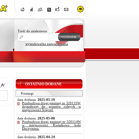
Treść do znalezienia:
wyszukiwarka zaawansowana
OSTATNIO DODANE
Przetargi
data dodania:
2025-05-19
Przebudowa drogi gminnej nr 320133W,
dojazdowej do gruntów rolnych w
miejscowości Ścięciel.
data dodania:
2025-05-08
Przebudowa drogi gminnej nr 320114W
w miejscowości Kwiatkowo koło
Duczymina.
data dodania:
2025-04-24