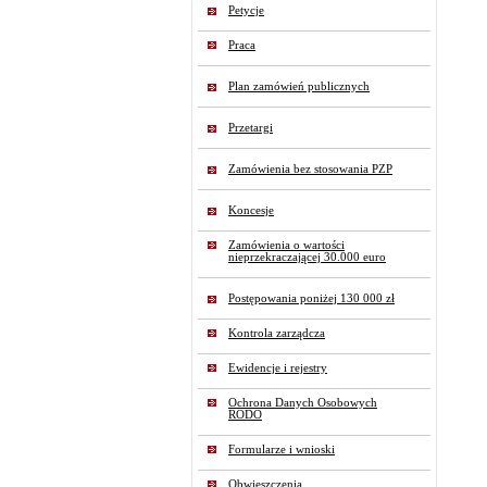
Petycje
Praca
Plan zamówień publicznych
Przetargi
Zamówienia bez stosowania PZP
Koncesje
Zamówienia o wartości
nieprzekraczającej 30.000 euro
Postępowania poniżej 130 000 zł
Kontrola zarządcza
Ewidencje i rejestry
Ochrona Danych Osobowych
RODO
Formularze i wnioski
Obwieszczenia