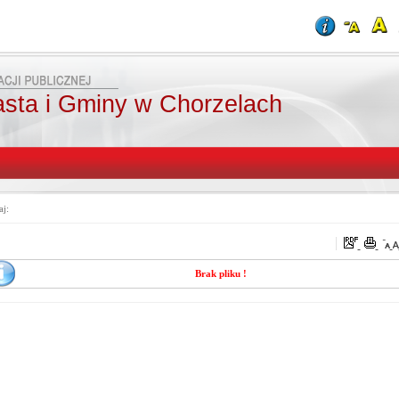
asta i Gminy w Chorzelach
aj:
Brak pliku !