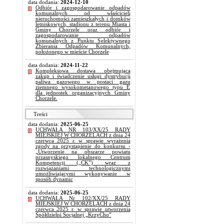
data dodania:
2024-12-10
Odbiór i zagospodarowanie odpadów
komunalnych od właścicieli
nieruchomości zamieszkałych i domków
letniskowych, stadionu z terenu Miasta i
Gminy Chorzele oraz odbiór i
zagospodarowanie odpadów
komunalnych z Punktu Selektywnego
Zbierania Odpadów Komunalnych,
położonego w mieście Chorzele
data dodania:
2024-11-22
Kompleksowa dostawa obejmująca
zakup i świadczenie usługi dystrybucji
paliwa gazowego w postaci gazu
ziemnego wysokometanowego typu E
dla jednostek organizacyjnych Gminy
Chorzele.
Treści
data dodania:
2025-06-25
UCHWAŁA NR 103/XX/25 RADY
MIEJSKIEJ W CHORZELACH z dnia 24
czerwca 2025 r. w sprawie wyrażenia
zgody na przystąpienie do konkursu -
„Utworzenie na obszarze powiatu
przasnyskiego lokalnego Centrum
Kompetencji („CK”) wraz z
rozwiązaniami technologicznymi
umożliwiającymi wykonywanie w
sposób dynamic
data dodania:
2025-06-25
UCHWAŁA Nr 102/XX/25 RADY
MIEJSKIEJ W CHORZELACH z dnia 24
czerwca 2025 r. w sprawie utworzenia
Spółdzielni Socjalnej „KrzyCho”