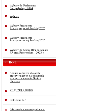
Wybory do Parlamentu
Europejskiego 2024
Wybory
Wybory Prezydenta
Rzeczypospolitej Polskiej 2025
Wybory Prezydenta
Rzeczypospolitej Polskiej 2020
Wybory do Sejmu RP i do Senatu
RP oraz Referendum - 2023 r.
INNE
Analiza zagrożeń dla osób
przebywających na obszarach
wodnych na terenie Gminy
Chorzele
KLAUZULA RODO
Instrukcja BIP
Informacje nieudostępnione w