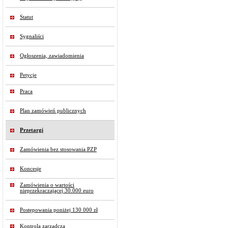
Statut
Sygnaliści
Ogłoszenia, zawiadomienia
Petycje
Praca
Plan zamówień publicznych
Przetargi
Zamówienia bez stosowania PZP
Koncesje
Zamówienia o wartości
nieprzekraczającej 30.000 euro
Postępowania poniżej 130 000 zł
Kontrola zarządcza