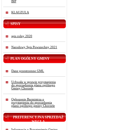
BIP
KLAUZULA
SPISY
spis rolny 2020
Narodowy Spis Powszechny 2021
PLAN OGÓLNY GMINY
Dane przestrzenne GML
Uchwała w sprawie przystąpienia
do sporządzenia planu ogólnego
Gminy Chorzele
Ogłoszenie Burmistrza o
przystąpieniu do sporządzenia
planu ogólnego gminy Chorzele
PREFERENCYJNA SPRZEDAŻ
WĘGLA
Informacja o Przystąpieniu Gminy