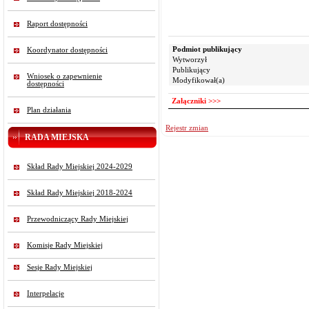
11.
12.
Raport dostępności
13.
Podmiot publikujący
Koordynator dostępności
14.
Wytworzył
15.
Publikujący
Wniosek o zapewnienie
Modyfikował(a)
16.
dostępności
17.
Załączniki >>>
Plan działania
18.
Rejestr zmian
19.
RADA MIEJSKA
20.
21.
Skład Rady Miejskiej 2024-2029
Skład Rady Miejskiej 2018-2024
Przewodniczący Rady Miejskiej
Komisje Rady Miejskiej
Sesje Rady Miejskiej
Interpelacje