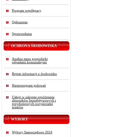
Program współpracy
Ogłoszenia
Sprawozdania
OCHRONA ŚRODOWISKA
Analiza stanu gospodarki
odpadami komunalnymi
Rejestr informacji o środowisku
Harmonogram polowań
Usługi w zakresie opróżniania
zbiorników bezodpływowych i
przydomowych oczyszczalni
ścieków
WYBORY
Wybory Samorządowe 2024