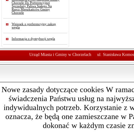
Chorzele Do Preferencyjnej
Sprzedaży Paliwa Stałego Na
Rzecz Mieszkańców Gminy
Chorzele
Wniosek o preferencyjny zakup
węgla
Informacja o dystrybucji węgla
Urząd Miasta i Gminy w Chorzelach
ul. Stanisława Komos
Nowe zasady dotyczące cookies W ramach 
świadczenia Państwu usług na najwyż
indywidualnych potrzeb. Korzystanie z 
oznacza, że będą one zamieszczane w 
dokonać w każdym czasie zm