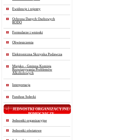
Ewidencje i rejestry
Ochrona Danych Osobowych
RODO
Formularze i wnioski
Obwieszczenia
Elektroniczna Skrzynka Podawcza
Miejsko - Gminna Komisja
Rozwiązywania Problemów
Alkoholowych
Interpretacja
Fundusz Sołecki
JEDNOSTKI ORGANIZACYJNE/
POMOCNICZE
Jednostki organizacyjne
Jednostki oświatowe