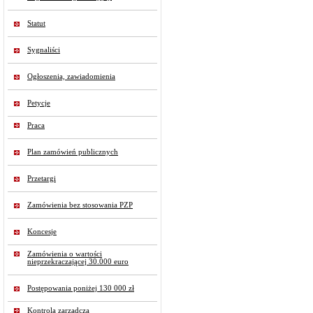
Statut
Sygnaliści
Ogłoszenia, zawiadomienia
Petycje
Praca
Plan zamówień publicznych
Przetargi
Zamówienia bez stosowania PZP
Koncesje
Zamówienia o wartości
nieprzekraczającej 30.000 euro
Postępowania poniżej 130 000 zł
Kontrola zarządcza