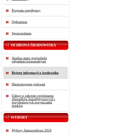
Program współpracy
Ogłoszenia
Sprawozdania
OCHRONA ŚRODOWISKA
Analiza stanu gospodarki
odpadami komunalnymi
Rejestr informacji o środowisku
Harmonogram polowań
Usługi w zakresie opróżniania
zbiorników bezodpływowych i
przydomowych oczyszczalni
ścieków
WYBORY
Wybory Samorządowe 2024