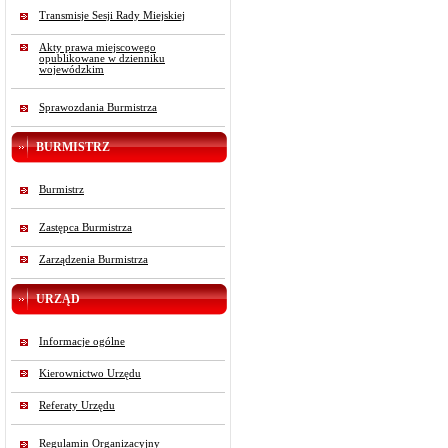
Transmisje Sesji Rady Miejskiej
Akty prawa miejscowego
opublikowane w dzienniku
wojewódzkim
Sprawozdania Burmistrza
BURMISTRZ
Burmistrz
Zastępca Burmistrza
Zarządzenia Burmistrza
URZĄD
Informacje ogólne
Kierownictwo Urzędu
Referaty Urzędu
Regulamin Organizacyjny