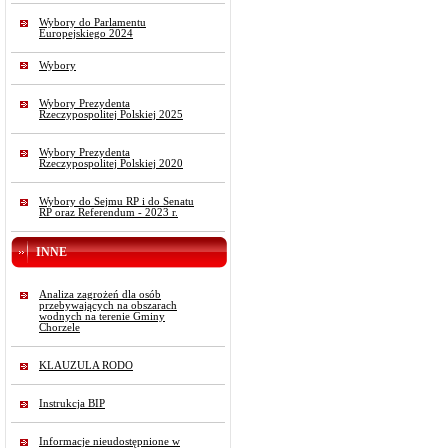
Wybory do Parlamentu
Europejskiego 2024
Wybory
Wybory Prezydenta
Rzeczypospolitej Polskiej 2025
Wybory Prezydenta
Rzeczypospolitej Polskiej 2020
Wybory do Sejmu RP i do Senatu
RP oraz Referendum - 2023 r.
INNE
Analiza zagrożeń dla osób
przebywających na obszarach
wodnych na terenie Gminy
Chorzele
KLAUZULA RODO
Instrukcja BIP
Informacje nieudostępnione w