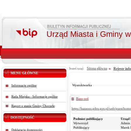
Urząd Miasta i Gminy 
Strona główna
Rejestr inf
Jesteś tutaj:
MENU GŁÓWNE
Od:
Do:
Szukaj
Wyszukiwarka
Informacje ogólne
Rada Miejska - Informacje ogólne
Baza ooś
Raport o stanie Gminy Chorzele
https://bazaoos.gdos.gov.pl/web/guest/home
DOSTĘPNOŚĆ
Podmiot publikujący
Urząd 
Wytworzył
Admin 
Publikujący
Marek R
Deklaracja dostępności