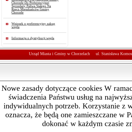
Chorzele Do Preferencyjnej
Sprzedaży Paliwa Stałego Na
Rzecz Mieszkańców Gminy
Chorzele
Wniosek o preferencyjny zakup
węgla
Informacja o dystrybucji węgla
Urząd Miasta i Gminy w Chorzelach
ul. Stanisława Komos
Nowe zasady dotyczące cookies W ramach 
świadczenia Państwu usług na najwyż
indywidualnych potrzeb. Korzystanie z 
oznacza, że będą one zamieszczane w 
dokonać w każdym czasie zm