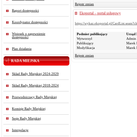
Rejestr zmian
Raport dostępności
Ekoportal – portal usługowy
Koordynator dostępności
https://wykaz.ekoportal.pl/CardList.seam
Wniosek o zapewnienie
Podmiot publikujący
Urząd 
dostępności
Wytworzył
Admin 
Publikujący
Marek R
Modyfikacja
Marek R
Plan działania
Rejestr zmian
RADA MIEJSKA
Skład Rady Miejskiej 2024-2029
Skład Rady Miejskiej 2018-2024
Przewodniczący Rady Miejskiej
Komisje Rady Miejskiej
Sesje Rady Miejskiej
Interpelacje