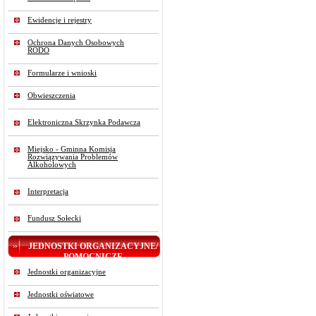
Ewidencje i rejestry
Ochrona Danych Osobowych
RODO
Formularze i wnioski
Obwieszczenia
Elektroniczna Skrzynka Podawcza
Miejsko - Gminna Komisja
Rozwiązywania Problemów
Alkoholowych
Interpretacja
Fundusz Sołecki
JEDNOSTKI ORGANIZACYJNE/
POMOCNICZE
Jednostki organizacyjne
Jednostki oświatowe