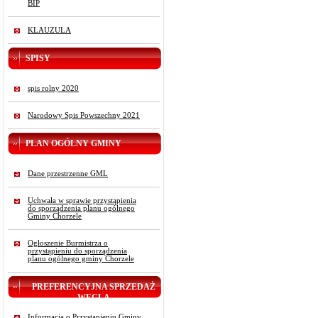
BIP
KLAUZULA
SPISY
spis rolny 2020
Narodowy Spis Powszechny 2021
PLAN OGÓLNY GMINY
Dane przestrzenne GML
Uchwała w sprawie przystąpienia
do sporządzenia planu ogólnego
Gminy Chorzele
Ogłoszenie Burmistrza o
przystąpieniu do sporządzenia
planu ogólnego gminy Chorzele
PREFERENCYJNA SPRZEDAŻ
WĘGLA
Informacja o Przystąpieniu Gminy