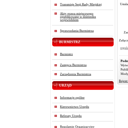
Ustal
Transmisje Sesji Rady Miejskiej
Akty prawa miejscowego
opublikowane w dzienniku
wojewódzkim
Sprawozdania Burmistrza
Zar
Załącz
BURMISTRZ
regul
Burmistrz
Podm
Zastępca Burmistrza
Wytw
Publi
Mody
Zarządzenia Burmistrza
Rejest
URZĄD
Informacje ogólne
Kierownictwo Urzędu
Referaty Urzędu
Regulamin Organizacyjny