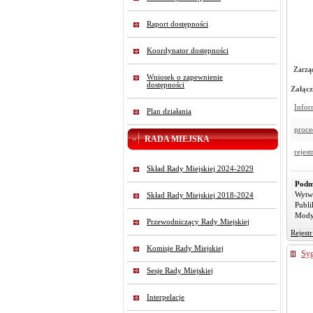
Raport dostępności
Koordynator dostępności
Zarzą
Wniosek o zapewnienie
dostępności
Załącz
Infor
Plan działania
proce
RADA MIEJSKA
rejes
Skład Rady Miejskiej 2024-2029
Podm
Wytw
Skład Rady Miejskiej 2018-2024
Publi
Mody
Przewodniczący Rady Miejskiej
Rejest
Komisje Rady Miejskiej
Syg
Sesje Rady Miejskiej
Interpelacje