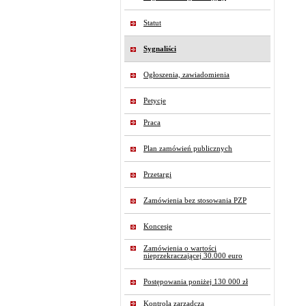
Statut
Sygnaliści
Ogłoszenia, zawiadomienia
Petycje
Praca
Plan zamówień publicznych
Przetargi
Zamówienia bez stosowania PZP
Koncesje
Zamówienia o wartości
nieprzekraczającej 30.000 euro
Postępowania poniżej 130 000 zł
Kontrola zarządcza