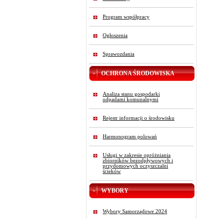
Program współpracy
Ogłoszenia
Sprawozdania
OCHRONA ŚRODOWISKA
Analiza stanu gospodarki
odpadami komunalnymi
Rejestr informacji o środowisku
Harmonogram polowań
Usługi w zakresie opróżniania
zbiorników bezodpływowych i
przydomowych oczyszczalni
ścieków
WYBORY
Wybory Samorządowe 2024