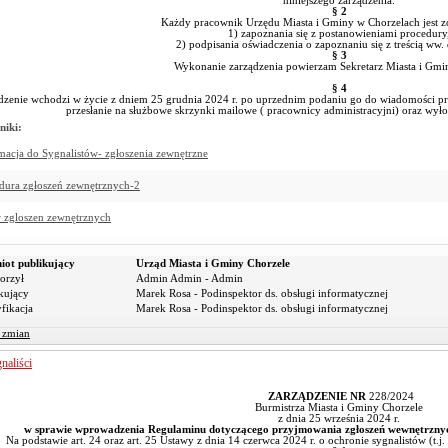
niniejszego zarządzenia.
§ 2
Każdy pracownik Urzędu Miasta i Gminy w Chorzelach jest 
1) zapoznania się z postanowieniami procedury
2) podpisania oświadczenia o zapoznaniu się z treścią ww
§ 3
Wykonanie zarządzenia powierzam Sekretarz Miasta i Gmi
§ 4
dzenie wchodzi w życie z dniem 25 grudnia 2024 r. po uprzednim podaniu go do wiadomości p
przesłanie na służbowe skrzynki mailowe ( pracownicy administracyjni) oraz wył
niki:
macja do Sygnalistów- zgłoszenia zewnętrzne
dura zgłoszeń zewnętrznych-2
tr zgloszen zewnętrznych
iot publikujący
Urząd Miasta i Gminy Chorzele
orzył
Admin Admin - Admin
kujący
Marek Rosa - Podinspektor ds. obsługi informatycznej
fikacja
Marek Rosa - Podinspektor ds. obsługi informatycznej
r zmian
naliści
ZARZĄDZENIE NR
228/2024
Burmistrza Miasta i Gminy Chorzele
z dnia 25 września 2024 r.
w sprawie wprowadzenia Regulaminu dotyczącego przyjmowania zgłoszeń wewnętrznyc
Na podstawie art. 24 oraz art. 25 Ustawy z dnia 14 czerwca 2024 r. o ochronie sygnalistów (t.j