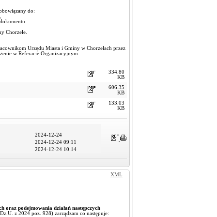
zobowiązany do:
,
. dokumentu.
ny Chorzele.
racownikom Urzędu Miasta i Gminy w Chorzelach przez
ożenie w Referacie Organizacyjnym.
334.80
KB
606.35
KB
133.03
KB
2024-12-24
2024-12-24 09:11
2024-12-24 10:14
XML
h oraz podejmowania działań następczych
. Dz.U. z 2024 poz. 928) zarządzam co następuje: