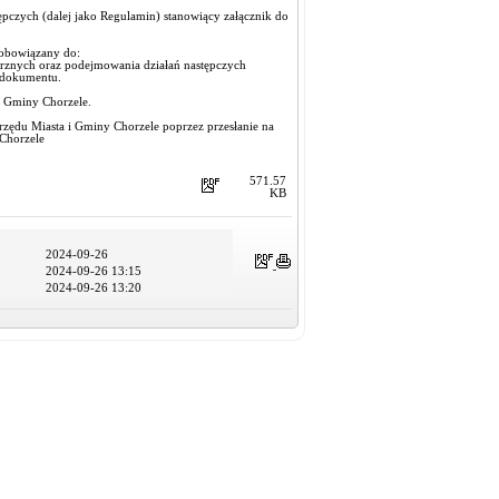
czych (dalej jako Regulamin) stanowiący załącznik do
zobowiązany do:
rznych oraz podejmowania działań następczych
. dokumentu.
i Gminy Chorzele.
zędu Miasta i Gminy Chorzele poprzez przesłanie na
Chorzele
571.57
KB
2024-09-26
2024-09-26 13:15
2024-09-26 13:20