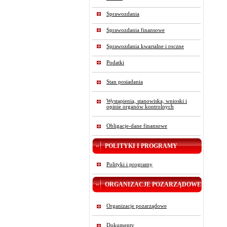
Sprawozdania
Sprawozdania finansowe
Sprawozdania kwartalne i roczne
Podatki
Stan posiadania
Wystąpienia, stanowiska, wnioski i
opinie organów kontrolnych
Obligacje-dane finansowe
POLITYKI I PROGRAMY
Polityki i programy
ORGANIZACJE POZARZĄDOWE
Organizacje pozarządowe
Dokumenty