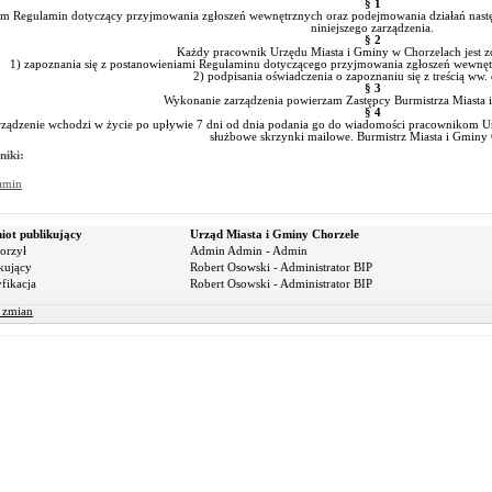
§ 1
am Regulamin dotyczący przyjmowania zgłoszeń wewnętrznych oraz podejmowania działań następ
niniejszego zarządzenia.
§ 2
Każdy pracownik Urzędu Miasta i Gminy w Chorzelach jest 
1) zapoznania się z postanowieniami Regulaminu dotyczącego przyjmowania zgłoszeń wewnęt
2) podpisania oświadczenia o zapoznaniu się z treścią ww
§ 3
Wykonanie zarządzenia powierzam Zastępcy Burmistrza Miasta 
§ 4
ządzenie wchodzi w życie po upływie 7 dni od dnia podania go do wiadomości pracownikom Ur
służbowe skrzynki mailowe. Burmistrz Miasta i Gminy 
niki:
amin
iot publikujący
Urząd Miasta i Gminy Chorzele
orzył
Admin Admin - Admin
kujący
Robert Osowski - Administrator BIP
fikacja
Robert Osowski - Administrator BIP
r zmian