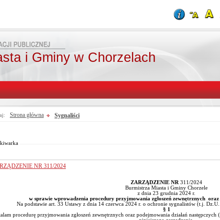
asta i Gminy w Chorzelach
Strona główna
Sygnaliści
aj:
Od:
Fraza:
Do:
Treści archiwalne
Szukaj
kiwarka
RZĄDZENIE NR 311/2024
ZARZĄDZENIE NR
311/2024
Burmistrza Miasta i Gminy Chorzele
z dnia 23 grudnia 2024 r.
w sprawie wprowadzenia procedury przyjmowania zgłoszeń zewnętrznych oraz
Na podstawie art. 33 Ustawy z dnia 14 czerwca 2024 r. o ochronie sygnalistów (t.j. Dz.U
§ 1
talam procedurę przyjmowania zgłoszeń zewnętrznych oraz podejmowania działań następczych (z