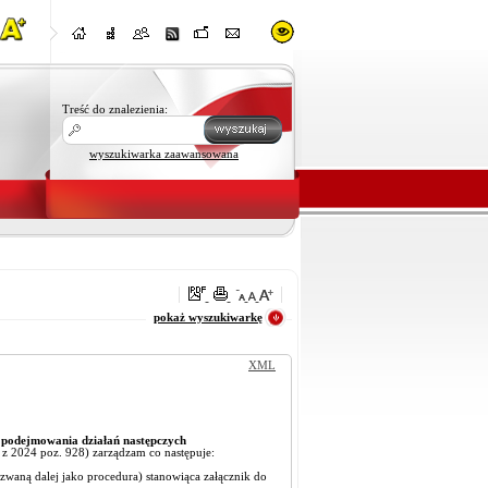
Treść do znalezienia:
wyszukiwarka zaawansowana
oraz
pokaż wyszukiwarkę
XML
 podejmowania działań następczych
. z 2024 poz. 928) zarządzam co następuje:
waną dalej jako procedura) stanowiąca załącznik do