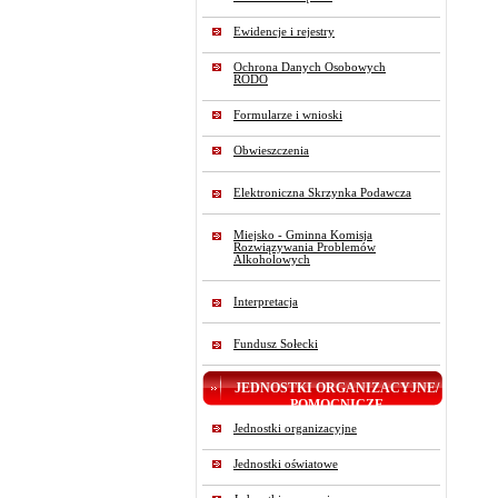
Ewidencje i rejestry
Ochrona Danych Osobowych
RODO
Formularze i wnioski
Obwieszczenia
Elektroniczna Skrzynka Podawcza
Miejsko - Gminna Komisja
Rozwiązywania Problemów
Alkoholowych
Interpretacja
Fundusz Sołecki
JEDNOSTKI ORGANIZACYJNE/
POMOCNICZE
Jednostki organizacyjne
Jednostki oświatowe