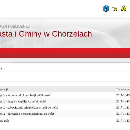
asta i Gminy w Chorzelach
aj:
peracji
Data operac
lik - formularz do konsultacji.pdf do treści
2017-11-13
plik - program współpracy.pdf do treści
2017-11-13
plik - zobowiazanie czlonka komisji.pdf do treści
2017-11-13
lik - ogloszenie o konsultacjach.pdf do treści
2017-11-13
no treść
2017-11-13