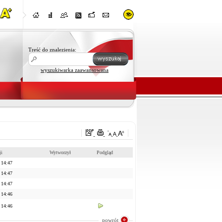
Treść do znalezienia:
wyszukiwarka zaawansowana
ji
Wytworzył
Podgląd
 14:47
 14:47
 14:47
 14:46
 14:46
powrót