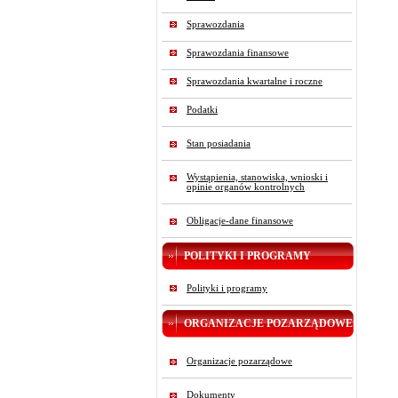
Sprawozdania
Sprawozdania finansowe
Sprawozdania kwartalne i roczne
Podatki
Stan posiadania
Wystąpienia, stanowiska, wnioski i
opinie organów kontrolnych
Obligacje-dane finansowe
POLITYKI I PROGRAMY
Polityki i programy
ORGANIZACJE POZARZĄDOWE
Organizacje pozarządowe
Dokumenty