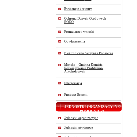
Ewidencje i rejestry
Ochrona Danych Osobowych
RODO
Formularze i wnioski
Obwieszczenia
Elektroniczna Skrzynka Podawcza
Miejsko - Gminna Komisja
Rozwiązywania Problemów
Alkoholowych
Interpretacja
Fundusz Sołecki
JEDNOSTKI ORGANIZACYJNE/
POMOCNICZE
Jednostki organizacyjne
Jednostki oświatowe