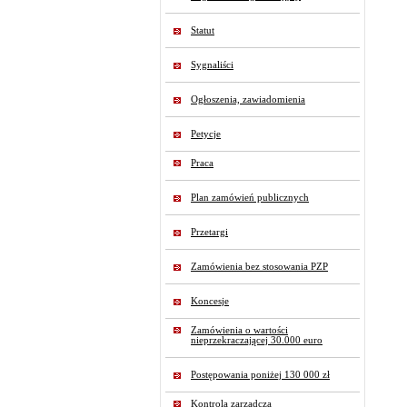
Statut
Sygnaliści
Ogłoszenia, zawiadomienia
Petycje
Praca
Plan zamówień publicznych
Przetargi
Zamówienia bez stosowania PZP
Koncesje
Zamówienia o wartości
nieprzekraczającej 30.000 euro
Postępowania poniżej 130 000 zł
Kontrola zarządcza