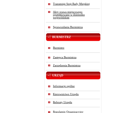
Transmisje Sesji Rady Miejskiej
Akty prawa miejscowego
opublikowane w dzienniku
wojewódzkim
Sprawozdania Burmistrza
BURMISTRZ
Burmistrz
Zastępca Burmistrza
Zarządzenia Burmistrza
URZĄD
Informacje ogólne
Kierownictwo Urzędu
Referaty Urzędu
Regulamin Organizacyjny