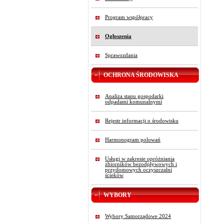
Program współpracy
Ogłoszenia
Sprawozdania
OCHRONA ŚRODOWISKA
Analiza stanu gospodarki
odpadami komunalnymi
Rejestr informacji o środowisku
Harmonogram polowań
Usługi w zakresie opróżniania
zbiorników bezodpływowych i
przydomowych oczyszczalni
ścieków
WYBORY
Wybory Samorządowe 2024