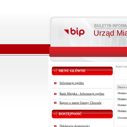
Urząd Mi
Jesteś tut
MENU GŁÓWNE
Informacje ogólne
Nazwa o
Dodano p
Rada Miejska - Informacje ogólne
Dodano 
Raport o stanie Gminy Chorzele
Dodano 
Dodano p
DOSTĘPNOŚĆ
Utworzo
Deklaracja dostępności