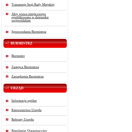
Transmisje Sesji Rady Miejskiej
Akty prawa miejscowego
opublikowane w dzienniku
wojewódzkim
Sprawozdania Burmistrza
BURMISTRZ
Burmistrz
Zastępca Burmistrza
Zarządzenia Burmistrza
URZĄD
Informacje ogólne
Kierownictwo Urzędu
Referaty Urzędu
Regulamin Organizacyjny