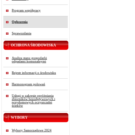
Program współpracy
Ogłoszenia
Sprawozdania
OCHRONA ŚRODOWISKA
Analiza stanu gospodarki
odpadami komunalnymi
Rejestr informacji o środowisku
Harmonogram polowań
Usługi w zakresie opróżniania
zbiorników bezodpływowych i
przydomowych oczyszczalni
ścieków
WYBORY
Wybory Samorządowe 2024