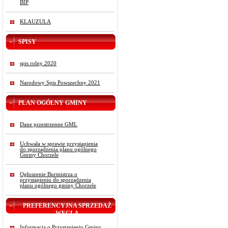
BIP
KLAUZULA
SPISY
spis rolny 2020
Narodowy Spis Powszechny 2021
PLAN OGÓLNY GMINY
Dane przestrzenne GML
Uchwała w sprawie przystąpienia
do sporządzenia planu ogólnego
Gminy Chorzele
Ogłoszenie Burmistrza o
przystąpieniu do sporządzenia
planu ogólnego gminy Chorzele
PREFERENCYJNA SPRZEDAŻ
WĘGLA
Informacja o Przystąpieniu Gminy