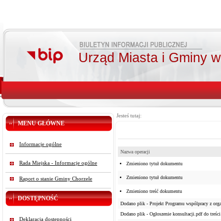
Urząd Miasta i Gminy 
Jesteś tutaj:
MENU GŁÓWNE
Informacje ogólne
Nazwa operacji
Rada Miejska - Informacje ogólne
Zmieniono tytuł dokumentu
Zmieniono tytuł dokumentu
Raport o stanie Gminy Chorzele
Zmieniono treść dokumentu
DOSTĘPNOŚĆ
Dodano plik - Projekt Programu wspólpracy z orga
Dodano plik - Ogłoszenie konsultacji.pdf do treści
Deklaracja dostępności