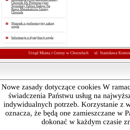
Chorzele Do Preferencyjnej
Sprzedaży Paliwa Stałego Na
Rzecz Mieszkańców Gminy
Chorzele
Wniosek o preferencyjny zakup
węgla
Informacja o dystrybucji węgla
Urząd Miasta i Gminy w Chorzelach
ul. Stanisława Komos
Nowe zasady dotyczące cookies W ramach 
świadczenia Państwu usług na najwyż
indywidualnych potrzeb. Korzystanie z 
oznacza, że będą one zamieszczane w 
dokonać w każdym czasie zm