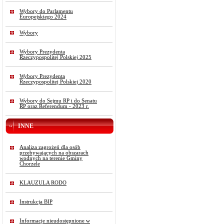
Wybory do Parlamentu
Europejskiego 2024
Wybory
Wybory Prezydenta
Rzeczypospolitej Polskiej 2025
Wybory Prezydenta
Rzeczypospolitej Polskiej 2020
Wybory do Sejmu RP i do Senatu
RP oraz Referendum - 2023 r.
INNE
Analiza zagrożeń dla osób
przebywających na obszarach
wodnych na terenie Gminy
Chorzele
KLAUZULA RODO
Instrukcja BIP
Informacje nieudostępnione w