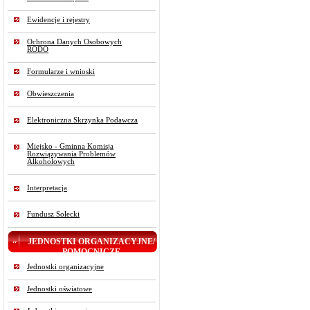
Ewidencje i rejestry
Ochrona Danych Osobowych
RODO
Formularze i wnioski
Obwieszczenia
Elektroniczna Skrzynka Podawcza
Miejsko - Gminna Komisja
Rozwiązywania Problemów
Alkoholowych
Interpretacja
Fundusz Sołecki
JEDNOSTKI ORGANIZACYJNE/
POMOCNICZE
Jednostki organizacyjne
Jednostki oświatowe