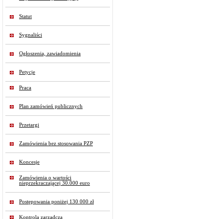
Statut
Sygnaliści
Ogłoszenia, zawiadomienia
Petycje
Praca
Plan zamówień publicznych
Przetargi
Zamówienia bez stosowania PZP
Koncesje
Zamówienia o wartości
nieprzekraczającej 30.000 euro
Postępowania poniżej 130 000 zł
Kontrola zarządcza