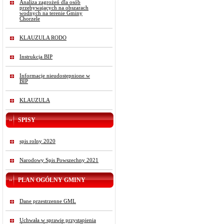
Analiza zagrożeń dla osób
przebywających na obszarach
wodnych na terenie Gminy
Chorzele
KLAUZULA RODO
Instrukcja BIP
Informacje nieudostępnione w
BIP
KLAUZULA
SPISY
spis rolny 2020
Narodowy Spis Powszechny 2021
PLAN OGÓLNY GMINY
Dane przestrzenne GML
Uchwała w sprawie przystąpienia