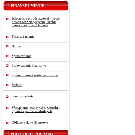
FINANSE I MIENIE
Informacja o podstawowej kwocie
dotacji oraz statystycznej liczbie
dzieci dla gminy Chorzele
Finanse i mienie
Budżet
Sprawozdania
Sprawozdania finansowe
Sprawozdania kwartalne i roczne
Podatki
Stan posiadania
Wystąpienia, stanowiska, wnioski i
opinie organów kontrolnych
Obligacje-dane finansowe
POLITYKI I PROGRAMY