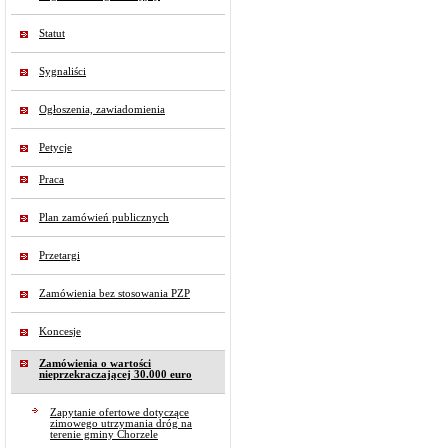
Statut
Sygnaliści
Ogłoszenia, zawiadomienia
Petycje
Praca
Plan zamówień publicznych
Przetargi
Zamówienia bez stosowania PZP
Koncesje
Zamówienia o wartości
nieprzekraczającej 30.000 euro
Zapytanie ofertowe dotyczące
zimowego utrzymania dróg na
terenie gminy Chorzele