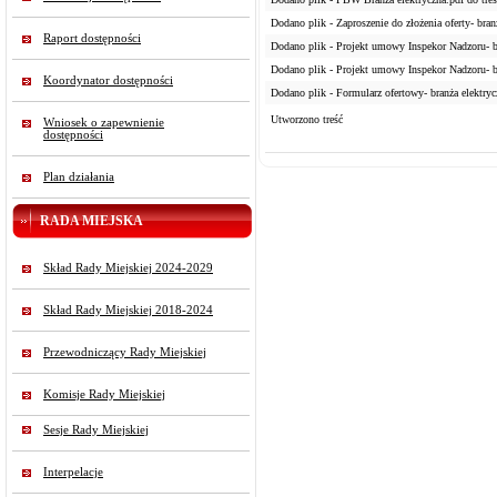
Dodano plik - Zaproszenie do złożenia oferty- branż
Raport dostępności
Dodano plik - Projekt umowy Inspekor Nadzoru- br
Dodano plik - Projekt umowy Inspekor Nadzoru- br
Koordynator dostępności
Dodano plik - Formularz ofertowy- branża elektrycz
Utworzono treść
Wniosek o zapewnienie
dostępności
Plan działania
RADA MIEJSKA
Skład Rady Miejskiej 2024-2029
Skład Rady Miejskiej 2018-2024
Przewodniczący Rady Miejskiej
Komisje Rady Miejskiej
Sesje Rady Miejskiej
Interpelacje