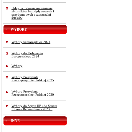
Usługi w zakresie opróżniania
zbiorników bezodpływowych i
przydomowych oczyszczalni
ścieków
WYBORY
Wybory Samorządowe 2024
Wybory do Parlamentu
Europejskiego 2024
Wybory
Wybory Prezydenta
Rzeczypospolitej Polskiej 2025
Wybory Prezydenta
Rzeczypospolitej Polskiej 2020
Wybory do Sejmu RP i do Senatu
RP oraz Referendum - 2023 r.
INNE