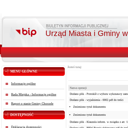
Urząd Miasta i Gminy 
Jesteś tutaj:
MENU GŁÓWNE
Informacje ogólne
Nazwa operacji
Dodano plik - Protokół z wyboru wykonawcy zamów
Rada Miejska - Informacje ogólne
Dodano plik - wyjaśnienia - 0002.pdf do treści
Raport o stanie Gminy Chorzele
Zmieniono tytuł dokumentu
DOSTĘPNOŚĆ
Zmieniono tytuł dokumentu
Dodano plik - Klauzula inform. w związku z art. 
Deklaracja dostępności
Dodano plik - PBW Branża elektryczna.pdf do treś