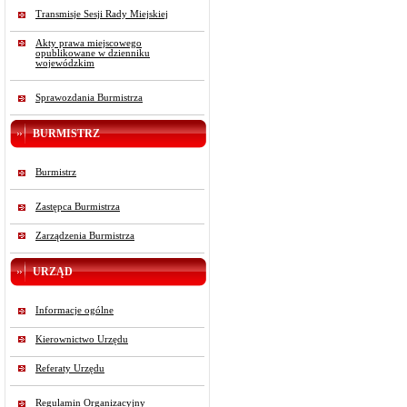
Transmisje Sesji Rady Miejskiej
Akty prawa miejscowego
opublikowane w dzienniku
wojewódzkim
Sprawozdania Burmistrza
BURMISTRZ
Burmistrz
Zastępca Burmistrza
Zarządzenia Burmistrza
URZĄD
Informacje ogólne
Kierownictwo Urzędu
Referaty Urzędu
Regulamin Organizacyjny