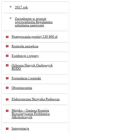
2017 rok
Zarządzenie w sprawie
wprowadzenia Regulaminu
udzielania zamówień
Postępowania poniżej 130 000 zł
Kontrola zarządcza
Ewidencje i rejestry
Ochrona Danych Osobowych
RODO
Formularze i wnioski
Obwieszczenia
Elektroniczna Skrzynka Podawcza
Miejsko - Gminna Komisja
Rozwiązywania Problemów
Alkoholowych
Interpretacja