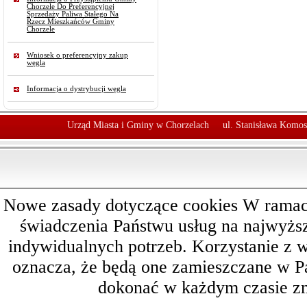
Chorzele Do Preferencyjnej
Sprzedaży Paliwa Stałego Na
Rzecz Mieszkańców Gminy
Chorzele
Wniosek o preferencyjny zakup
węgla
Informacja o dystrybucji węgla
Urząd Miasta i Gminy w Chorzelach
ul. Stanisława Komos
Nowe zasady dotyczące cookies W ramach 
świadczenia Państwu usług na najwyż
indywidualnych potrzeb. Korzystanie z 
oznacza, że będą one zamieszczane w 
dokonać w każdym czasie zm