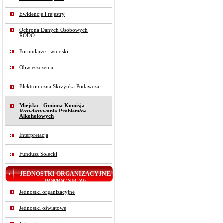
Ewidencje i rejestry
Ochrona Danych Osobowych
RODO
Formularze i wnioski
Obwieszczenia
Elektroniczna Skrzynka Podawcza
Miejsko - Gminna Komisja
Rozwiązywania Problemów
Alkoholowych
Interpretacja
Fundusz Sołecki
JEDNOSTKI ORGANIZACYJNE/
POMOCNICZE
Jednostki organizacyjne
Jednostki oświatowe