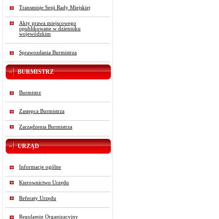
Transmisje Sesji Rady Miejskiej
Akty prawa miejscowego
opublikowane w dzienniku
wojewódzkim
Sprawozdania Burmistrza
BURMISTRZ
Burmistrz
Zastępca Burmistrza
Zarządzenia Burmistrza
URZĄD
Informacje ogólne
Kierownictwo Urzędu
Referaty Urzędu
Regulamin Organizacyjny