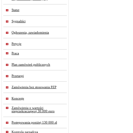
Statut
Sygnaliści
Ogłoszenia, zawiadomienia
Petycje
Praca
Plan zamówień publicznych
Przetargi
Zamówienia bez stosowania PZP
Koncesje
Zamówienia o wartości
nieprzekraczającej 30.000 euro
Postępowania poniżej 130 000 zł
Kontrola zarządcza