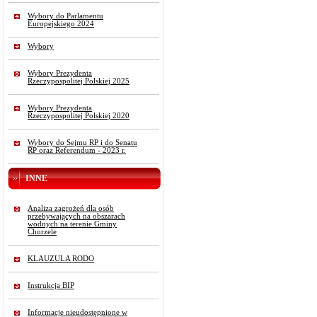
Wybory do Parlamentu
Europejskiego 2024
Wybory
Wybory Prezydenta
Rzeczypospolitej Polskiej 2025
Wybory Prezydenta
Rzeczypospolitej Polskiej 2020
Wybory do Sejmu RP i do Senatu
RP oraz Referendum - 2023 r.
INNE
Analiza zagrożeń dla osób
przebywających na obszarach
wodnych na terenie Gminy
Chorzele
KLAUZULA RODO
Instrukcja BIP
Informacje nieudostępnione w