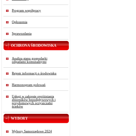
Program współpracy
Ogłoszenia
Sprawozdania
OCHRONA ŚRODOWISKA
Analiza stanu gospodarki
odpadami komunalnymi
Rejestr informacji o środowisku
Harmonogram polowań
Usługi w zakresie opróżniania
zbiorników bezodpływowych i
przydomowych oczyszczalni
ścieków
WYBORY
Wybory Samorządowe 2024