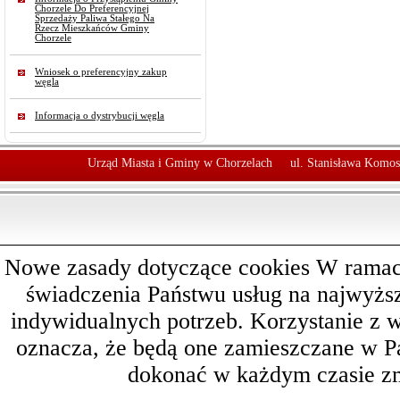
Chorzele Do Preferencyjnej
Sprzedaży Paliwa Stałego Na
Rzecz Mieszkańców Gminy
Chorzele
Wniosek o preferencyjny zakup
węgla
Informacja o dystrybucji węgla
Urząd Miasta i Gminy w Chorzelach
ul. Stanisława Komos
Nowe zasady dotyczące cookies W ramach 
świadczenia Państwu usług na najwyż
indywidualnych potrzeb. Korzystanie z 
oznacza, że będą one zamieszczane w 
dokonać w każdym czasie zm