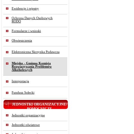
Ewidencje i rejestry
Ochrona Danych Osobowych
RODO
Formularze i wnioski
Obwieszczenia
Elektroniczna Skrzynka Podawcza
Miejsko - Gminna Komisja
Rozwiązywania Problemów
Alkoholowych
Interpretacja
Fundusz Sołecki
JEDNOSTKI ORGANIZACYJNE/
POMOCNICZE
Jednostki organizacyjne
Jednostki oświatowe