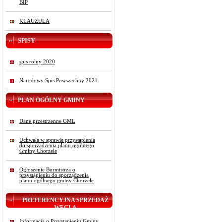
BIP
KLAUZULA
SPISY
spis rolny 2020
Narodowy Spis Powszechny 2021
PLAN OGÓLNY GMINY
Dane przestrzenne GML
Uchwała w sprawie przystąpienia
do sporządzenia planu ogólnego
Gminy Chorzele
Ogłoszenie Burmistrza o
przystąpieniu do sporządzenia
planu ogólnego gminy Chorzele
PREFERENCYJNA SPRZEDAŻ
WĘGLA
Informacja o Przystąpieniu Gminy