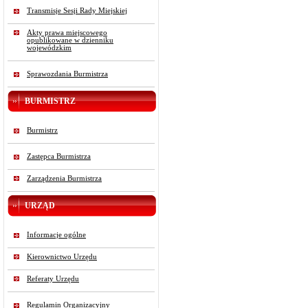
Transmisje Sesji Rady Miejskiej
Akty prawa miejscowego
opublikowane w dzienniku
wojewódzkim
Sprawozdania Burmistrza
BURMISTRZ
Burmistrz
Zastępca Burmistrza
Zarządzenia Burmistrza
URZĄD
Informacje ogólne
Kierownictwo Urzędu
Referaty Urzędu
Regulamin Organizacyjny