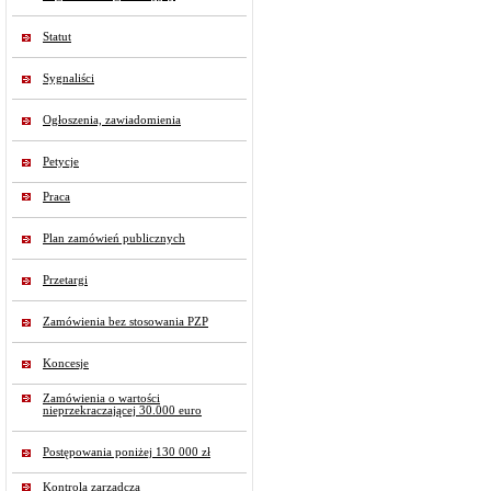
Statut
Sygnaliści
Ogłoszenia, zawiadomienia
Petycje
Praca
Plan zamówień publicznych
Przetargi
Zamówienia bez stosowania PZP
Koncesje
Zamówienia o wartości
nieprzekraczającej 30.000 euro
Postępowania poniżej 130 000 zł
Kontrola zarządcza