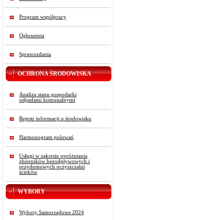
Program współpracy
Ogłoszenia
Sprawozdania
OCHRONA ŚRODOWISKA
Analiza stanu gospodarki
odpadami komunalnymi
Rejestr informacji o środowisku
Harmonogram polowań
Usługi w zakresie opróżniania
zbiorników bezodpływowych i
przydomowych oczyszczalni
ścieków
WYBORY
Wybory Samorządowe 2024