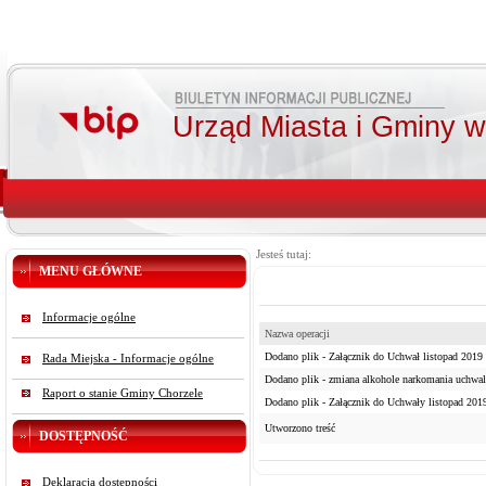
Urząd Miasta i Gminy 
Jesteś tutaj:
MENU GŁÓWNE
Informacje ogólne
Nazwa operacji
Dodano plik - Załącznik do Uchwał listopad 2019 
Rada Miejska - Informacje ogólne
Dodano plik - zmiana alkohole narkomania uchwala
Raport o stanie Gminy Chorzele
Dodano plik - Załącznik do Uchwały listopad 2019
Utworzono treść
DOSTĘPNOŚĆ
Deklaracja dostępności