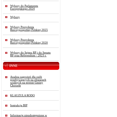
Wybory do Parlamentu
Europejskiego 2024
Wybory
Wybory Prezydenta
Rzeczypospolitej Polskiej 2025
Wybory Prezydenta
Rzeczypospolitej Polskiej 2020
Wybory do Sejmu RP i do Senatu
RP oraz Referendum - 2023 r.
INNE
Analiza zagrożeń dla osób
przebywających na obszarach
wodnych na terenie Gminy
Chorzele
KLAUZULA RODO
Instrukcja BIP
Informacje nieudostępnione w