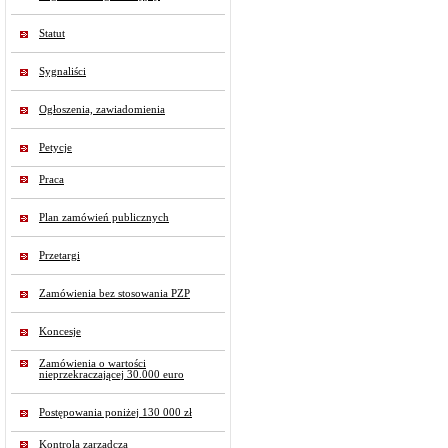
Statut
Sygnaliści
Ogłoszenia, zawiadomienia
Petycje
Praca
Plan zamówień publicznych
Przetargi
Zamówienia bez stosowania PZP
Koncesje
Zamówienia o wartości
nieprzekraczającej 30.000 euro
Postępowania poniżej 130 000 zł
Kontrola zarządcza