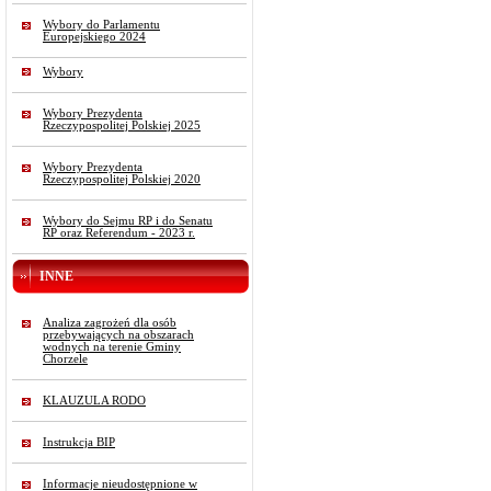
Wybory do Parlamentu
Europejskiego 2024
Wybory
Wybory Prezydenta
Rzeczypospolitej Polskiej 2025
Wybory Prezydenta
Rzeczypospolitej Polskiej 2020
Wybory do Sejmu RP i do Senatu
RP oraz Referendum - 2023 r.
INNE
Analiza zagrożeń dla osób
przebywających na obszarach
wodnych na terenie Gminy
Chorzele
KLAUZULA RODO
Instrukcja BIP
Informacje nieudostępnione w