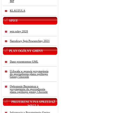
BIP
KLAUZULA
SPISY
spis rolny 2020
Narodowy Spis Powszechny 2021
PLAN OGÓLNY GMINY
Dane przestrzenne GML
Uchwała w sprawie przystąpienia
do sporządzenia planu ogólnego
Gminy Chorzele
Ogłoszenie Burmistrza o
przystąpieniu do sporządzenia
planu ogólnego gminy Chorzele
PREFERENCYJNA SPRZEDAŻ
WĘGLA
Informacja o Przystąpieniu Gminy