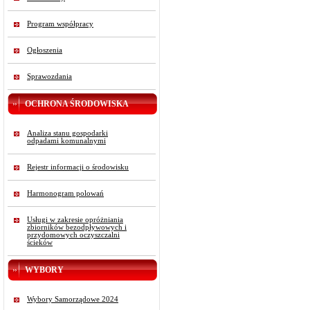
Program współpracy
Ogłoszenia
Sprawozdania
OCHRONA ŚRODOWISKA
Analiza stanu gospodarki
odpadami komunalnymi
Rejestr informacji o środowisku
Harmonogram polowań
Usługi w zakresie opróżniania
zbiorników bezodpływowych i
przydomowych oczyszczalni
ścieków
WYBORY
Wybory Samorządowe 2024