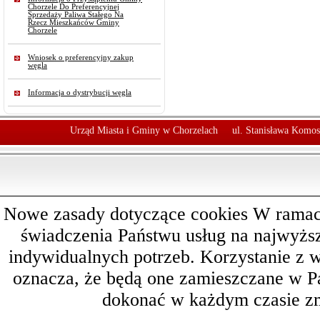
Chorzele Do Preferencyjnej
Sprzedaży Paliwa Stałego Na
Rzecz Mieszkańców Gminy
Chorzele
Wniosek o preferencyjny zakup
węgla
Informacja o dystrybucji węgla
Urząd Miasta i Gminy w Chorzelach
ul. Stanisława Komos
Nowe zasady dotyczące cookies W ramach 
świadczenia Państwu usług na najwyż
indywidualnych potrzeb. Korzystanie z 
oznacza, że będą one zamieszczane w 
dokonać w każdym czasie zm