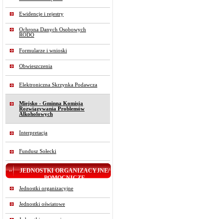
Ewidencje i rejestry
Ochrona Danych Osobowych
RODO
Formularze i wnioski
Obwieszczenia
Elektroniczna Skrzynka Podawcza
Miejsko - Gminna Komisja
Rozwiązywania Problemów
Alkoholowych
Interpretacja
Fundusz Sołecki
JEDNOSTKI ORGANIZACYJNE/
POMOCNICZE
Jednostki organizacyjne
Jednostki oświatowe