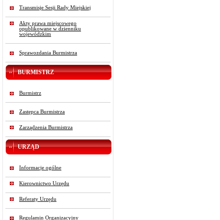
Transmisje Sesji Rady Miejskiej
Akty prawa miejscowego
opublikowane w dzienniku
wojewódzkim
Sprawozdania Burmistrza
BURMISTRZ
Burmistrz
Zastępca Burmistrza
Zarządzenia Burmistrza
URZĄD
Informacje ogólne
Kierownictwo Urzędu
Referaty Urzędu
Regulamin Organizacyjny