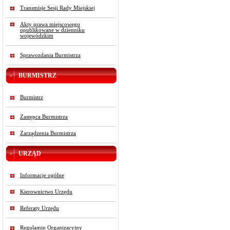
Transmisje Sesji Rady Miejskiej
Akty prawa miejscowego
opublikowane w dzienniku
wojewódzkim
Sprawozdania Burmistrza
BURMISTRZ
Burmistrz
Zastępca Burmistrza
Zarządzenia Burmistrza
URZĄD
Informacje ogólne
Kierownictwo Urzędu
Referaty Urzędu
Regulamin Organizacyjny