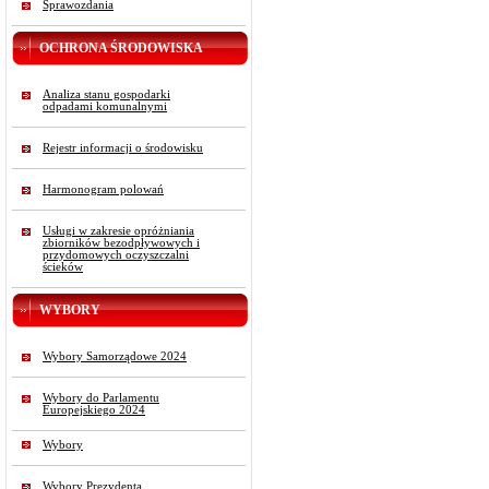
Sprawozdania
OCHRONA ŚRODOWISKA
Analiza stanu gospodarki
odpadami komunalnymi
Rejestr informacji o środowisku
Harmonogram polowań
Usługi w zakresie opróżniania
zbiorników bezodpływowych i
przydomowych oczyszczalni
ścieków
WYBORY
Wybory Samorządowe 2024
Wybory do Parlamentu
Europejskiego 2024
Wybory
Wybory Prezydenta