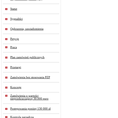
Statut
Sygnaliści
Ogłoszenia, zawiadomienia
Petycje
Praca
Plan zamówień publicznych
Przetargi
Zamówienia bez stosowania PZP
Koncesje
Zamówienia o wartości
nieprzekraczającej 30.000 euro
Postępowania poniżej 130 000 zł
Kontrola zarządcza