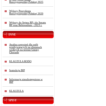
Rzeczypospolitej Polskiej 2025
Wybory Prezydenta
Rzeczypospolitej Polskiej 2020
Wybory do Sejmu RP i do Senatu
RP oraz Referendum - 2023 r.
INNE
Analiza zagrożeń dla osób
przebywających na obszarach
wodnych na terenie Gminy
Chorzele
KLAUZULA RODO
Instrukcja BIP
Informacje nieudostępnione w
BIP
KLAUZULA
SPISY