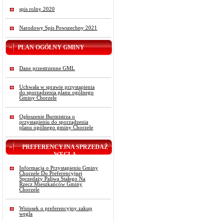
spis rolny 2020
Narodowy Spis Powszechny 2021
PLAN OGÓLNY GMINY
Dane przestrzenne GML
Uchwała w sprawie przystąpienia
do sporządzenia planu ogólnego
Gminy Chorzele
Ogłoszenie Burmistrza o
przystąpieniu do sporządzenia
planu ogólnego gminy Chorzele
PREFERENCYJNA SPRZEDAŻ
WĘGLA
Informacja o Przystąpieniu Gminy
Chorzele Do Preferencyjnej
Sprzedaży Paliwa Stałego Na
Rzecz Mieszkańców Gminy
Chorzele
Wniosek o preferencyjny zakup
węgla