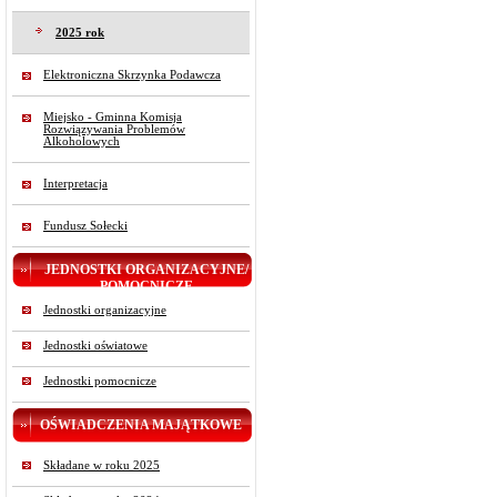
2025 rok
Elektroniczna Skrzynka Podawcza
Miejsko - Gminna Komisja
Rozwiązywania Problemów
Alkoholowych
Interpretacja
Fundusz Sołecki
JEDNOSTKI ORGANIZACYJNE/
POMOCNICZE
Jednostki organizacyjne
Jednostki oświatowe
Jednostki pomocnicze
OŚWIADCZENIA MAJĄTKOWE
Składane w roku 2025