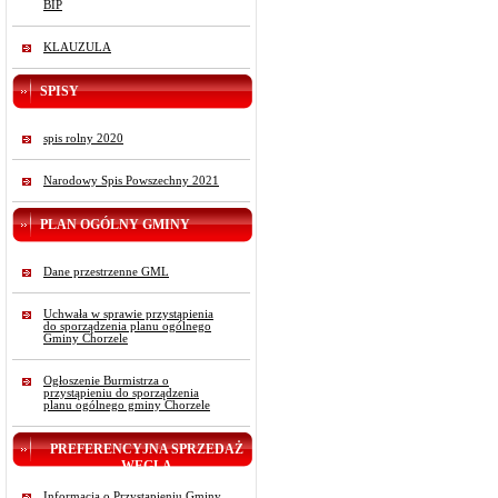
BIP
KLAUZULA
SPISY
spis rolny 2020
Narodowy Spis Powszechny 2021
PLAN OGÓLNY GMINY
Dane przestrzenne GML
Uchwała w sprawie przystąpienia
do sporządzenia planu ogólnego
Gminy Chorzele
Ogłoszenie Burmistrza o
przystąpieniu do sporządzenia
planu ogólnego gminy Chorzele
PREFERENCYJNA SPRZEDAŻ
WĘGLA
Informacja o Przystąpieniu Gminy