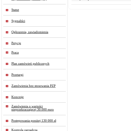
Statut
Sygnaliści
Ogłoszenia, zawiadomienia
Petycje
Praca
Plan zamówień publicznych
Przetargi
Zamówienia bez stosowania PZP
Koncesje
Zamówienia o wartości
nieprzekraczającej 30.000 euro
Postępowania poniżej 130 000 zł
Kontrola zarządcza