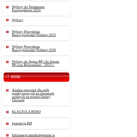
Wybory do Parlamentu
Europejskiego 2024
Wybory
Wybory Prezydenta
Rzeczypospolitej Polskiej 2025
Wybory Prezydenta
Rzeczypospolitej Polskiej 2020
Wybory do Sejmu RP i do Senatu
RP oraz Referendum - 2023 r.
INNE
Analiza zagrożeń dla osób
przebywających na obszarach
wodnych na terenie Gminy
Chorzele
KLAUZULA RODO
Instrukcja BIP
Informacje nieudostępnione w