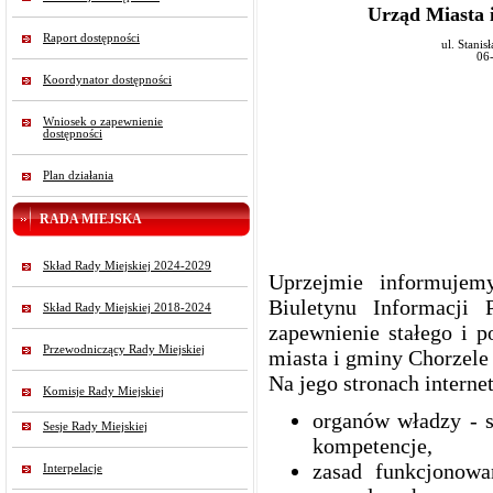
Urząd Miasta
Raport dostępności
ul. Stani
06
Koordynator dostępności
Wniosek o zapewnienie
dostępności
Plan działania
RADA MIEJSKA
Skład Rady Miejskiej 2024-2029
Uprzejmie informujem
Biuletynu Informacji 
Skład Rady Miejskiej 2018-2024
zapewnienie stałego i p
Przewodniczący Rady Miejskiej
miasta i gminy Chorzel
Na jego stronach interne
Komisje Rady Miejskiej
organów władzy - s
Sesje Rady Miejskiej
kompetencje,
zasad funkcjonowa
Interpelacje