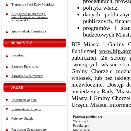
procedurach, prowad
Transmisje Sesji Rady Miejskiej
polityki władz,
danych publiczn
Akty prawa miejscowego
opublikowane w dzienniku
publicznych, finans
wojewódzkim
programów i stan
Sprawozdania Burmistrza
budżetowych Miasta
BURMISTRZ
BIP Miasta i Gminy Ch
Publicznej
www.bip.gov
Burmistrz
publicznej. Ze strony
tworzących własne stro
Zastępca Burmistrza
Gminy Chorzele można
Zarządzenia Burmistrza
wniosek, lub bez takieg
niezwłocznie. Dostęp d
URZĄD
posiedzenia Rady Miasta
Miasta i Gminy Chorzel
Informacje ogólne
Urzędu Miasta, informac
Kierownictwo Urzędu
Podmiot publikujący
Referaty Urzędu
Wytworzył
Publikujący
Regulamin Organizacyjny
Modyfikacja