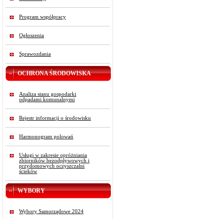
Program współpracy
Ogłoszenia
Sprawozdania
OCHRONA ŚRODOWISKA
Analiza stanu gospodarki
odpadami komunalnymi
Rejestr informacji o środowisku
Harmonogram polowań
Usługi w zakresie opróżniania
zbiorników bezodpływowych i
przydomowych oczyszczalni
ścieków
WYBORY
Wybory Samorządowe 2024