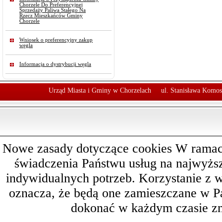
Chorzele Do Preferencyjnej
Sprzedaży Paliwa Stałego Na
Rzecz Mieszkańców Gminy
Chorzele
Wniosek o preferencyjny zakup
węgla
Informacja o dystrybucji węgla
Urząd Miasta i Gminy w Chorzelach
ul. Stanisława Komos
Nowe zasady dotyczące cookies W ramach 
świadczenia Państwu usług na najwyż
indywidualnych potrzeb. Korzystanie z 
oznacza, że będą one zamieszczane w 
dokonać w każdym czasie zm