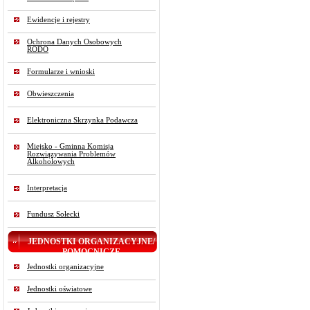
Ewidencje i rejestry
Ochrona Danych Osobowych
RODO
Formularze i wnioski
Obwieszczenia
Elektroniczna Skrzynka Podawcza
Miejsko - Gminna Komisja
Rozwiązywania Problemów
Alkoholowych
Interpretacja
Fundusz Sołecki
JEDNOSTKI ORGANIZACYJNE/
POMOCNICZE
Jednostki organizacyjne
Jednostki oświatowe