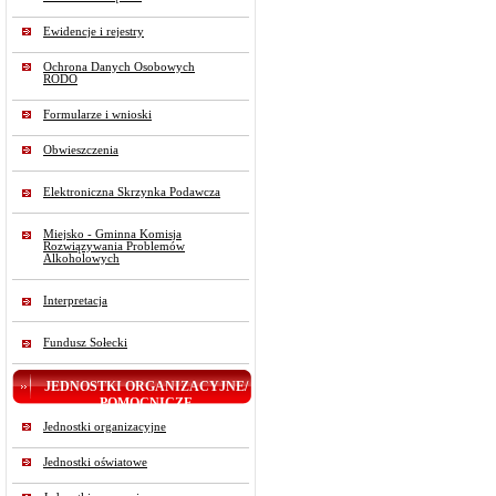
Ewidencje i rejestry
Ochrona Danych Osobowych
RODO
Formularze i wnioski
Obwieszczenia
Elektroniczna Skrzynka Podawcza
Miejsko - Gminna Komisja
Rozwiązywania Problemów
Alkoholowych
Interpretacja
Fundusz Sołecki
JEDNOSTKI ORGANIZACYJNE/
POMOCNICZE
Jednostki organizacyjne
Jednostki oświatowe