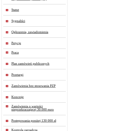
Statut
Sygnaliści
Ogłoszenia, zawiadomienia
Petycje
Praca
Plan zamówień publicznych
Przetargi
Zamówienia bez stosowania PZP
Koncesje
Zamówienia o wartości
nieprzekraczającej 30.000 euro
Postępowania poniżej 130 000 zł
Kontrola zarządcza