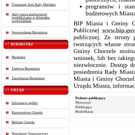
programów i stan
Transmisje Sesji Rady Miejskiej
budżetowych Miasta
Akty prawa miejscowego
opublikowane w dzienniku
wojewódzkim
BIP Miasta i Gminy Ch
Publicznej
www.bip.gov
Sprawozdania Burmistrza
publicznej. Ze strony
tworzących własne stro
BURMISTRZ
Gminy Chorzele można
wniosek, lub bez takieg
Burmistrz
niezwłocznie. Dostęp d
Zastępca Burmistrza
posiedzenia Rady Miasta
Miasta i Gminy Chorzel
Zarządzenia Burmistrza
Urzędu Miasta, informac
URZĄD
Podmiot publikujący
Wytworzył
Informacje ogólne
Publikujący
Modyfikacja
Kierownictwo Urzędu
Referaty Urzędu
Regulamin Organizacyjny