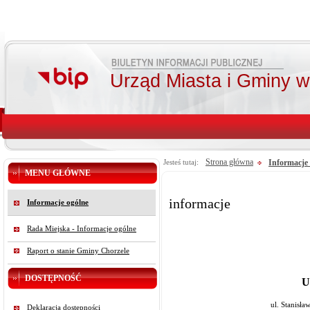
Urząd Miasta i Gminy 
Strona główna
Informacje
Jesteś tutaj:
MENU GŁÓWNE
informacje
Informacje ogólne
Rada Miejska - Informacje ogólne
Raport o stanie Gminy Chorzele
DOSTĘPNOŚĆ
U
ul. Stanisł
Deklaracja dostępności