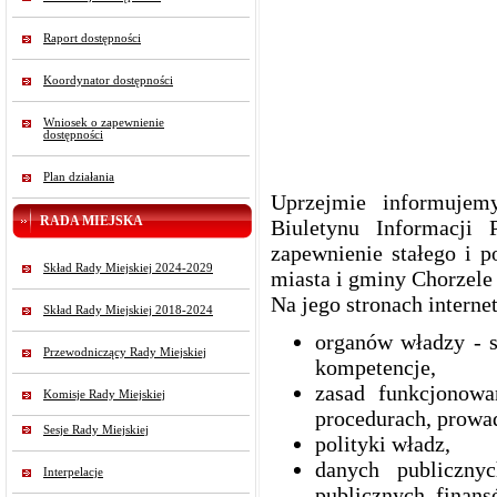
Raport dostępności
Koordynator dostępności
Wniosek o zapewnienie
dostępności
Plan działania
Uprzejmie informujem
RADA MIEJSKA
Biuletynu Informacji 
zapewnienie stałego i p
Skład Rady Miejskiej 2024-2029
miasta i gminy Chorzel
Na jego stronach interne
Skład Rady Miejskiej 2018-2024
organów władzy - s
Przewodniczący Rady Miejskiej
kompetencje,
zasad funkcjonowa
Komisje Rady Miejskiej
procedurach, prowad
Sesje Rady Miejskiej
polityki władz,
danych publiczn
Interpelacje
publicznych, finans