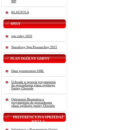
BIP
KLAUZULA
SPISY
spis rolny 2020
Narodowy Spis Powszechny 2021
PLAN OGÓLNY GMINY
Dane przestrzenne GML
Uchwała w sprawie przystąpienia
do sporządzenia planu ogólnego
Gminy Chorzele
Ogłoszenie Burmistrza o
przystąpieniu do sporządzenia
planu ogólnego gminy Chorzele
PREFERENCYJNA SPRZEDAŻ
WĘGLA
Informacja o Przystąpieniu Gminy