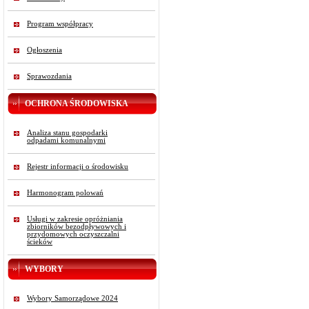
Program współpracy
Ogłoszenia
Sprawozdania
OCHRONA ŚRODOWISKA
Analiza stanu gospodarki
odpadami komunalnymi
Rejestr informacji o środowisku
Harmonogram polowań
Usługi w zakresie opróżniania
zbiorników bezodpływowych i
przydomowych oczyszczalni
ścieków
WYBORY
Wybory Samorządowe 2024