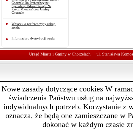
Chorzele Do Preferencyjnej
Sprzedaży Paliwa Stałego Na
Rzecz Mieszkańców Gminy
Chorzele
Wniosek o preferencyjny zakup
węgla
Informacja o dystrybucji węgla
Urząd Miasta i Gminy w Chorzelach
ul. Stanisława Komos
Nowe zasady dotyczące cookies W ramach 
świadczenia Państwu usług na najwyż
indywidualnych potrzeb. Korzystanie z 
oznacza, że będą one zamieszczane w 
dokonać w każdym czasie zm