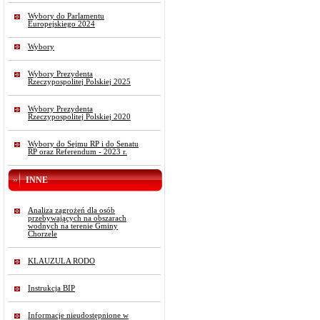
Wybory do Parlamentu
Europejskiego 2024
Wybory
Wybory Prezydenta
Rzeczypospolitej Polskiej 2025
Wybory Prezydenta
Rzeczypospolitej Polskiej 2020
Wybory do Sejmu RP i do Senatu
RP oraz Referendum - 2023 r.
INNE
Analiza zagrożeń dla osób
przebywających na obszarach
wodnych na terenie Gminy
Chorzele
KLAUZULA RODO
Instrukcja BIP
Informacje nieudostępnione w