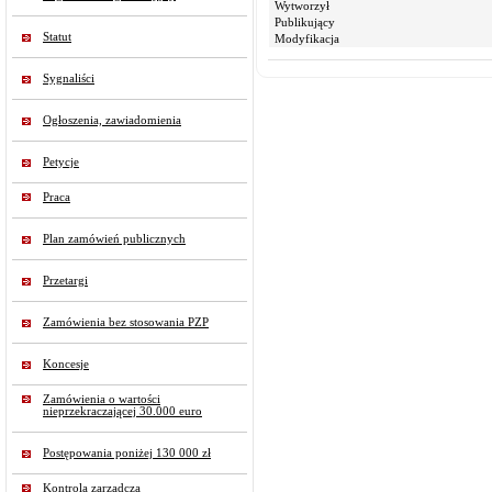
Wytworzył
Publikujący
Statut
Modyfikacja
Sygnaliści
Ogłoszenia, zawiadomienia
Petycje
Praca
Plan zamówień publicznych
Przetargi
Zamówienia bez stosowania PZP
Koncesje
Zamówienia o wartości
nieprzekraczającej 30.000 euro
Postępowania poniżej 130 000 zł
Kontrola zarządcza