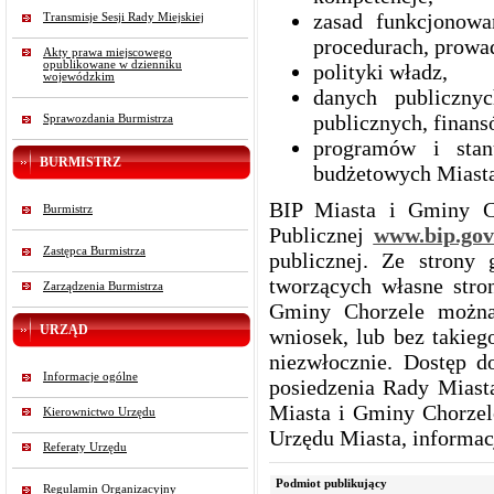
zasad funkcjonowa
Transmisje Sesji Rady Miejskiej
procedurach, prowad
Akty prawa miejscowego
opublikowane w dzienniku
polityki władz,
wojewódzkim
danych publiczn
publicznych, finans
Sprawozdania Burmistrza
programów i stan
BURMISTRZ
budżetowych Miasta
BIP Miasta i Gminy Ch
Burmistrz
Publicznej
www.bip.gov
Zastępca Burmistrza
publicznej. Ze strony
tworzących własne stro
Zarządzenia Burmistrza
Gminy Chorzele można
URZĄD
wniosek, lub bez takieg
niezwłocznie. Dostęp d
Informacje ogólne
posiedzenia Rady Miasta
Miasta i Gminy Chorzel
Kierownictwo Urzędu
Urzędu Miasta, informac
Referaty Urzędu
Podmiot publikujący
Regulamin Organizacyjny