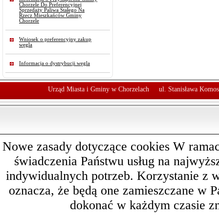
Chorzele Do Preferencyjnej
Sprzedaży Paliwa Stałego Na
Rzecz Mieszkańców Gminy
Chorzele
Wniosek o preferencyjny zakup
węgla
Informacja o dystrybucji węgla
Urząd Miasta i Gminy w Chorzelach
ul. Stanisława Komos
Nowe zasady dotyczące cookies W ramach 
świadczenia Państwu usług na najwyż
indywidualnych potrzeb. Korzystanie z 
oznacza, że będą one zamieszczane w 
dokonać w każdym czasie zm