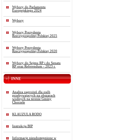
Wybory do Parlamentu
Europejskiego 2024
Wybory
Wybory Prezydenta
Rzeczypospolitej Polskiej 2025
Wybory Prezydenta
Rzeczypospolitej Polskiej 2020
Wybory do Sejmu RP i do Senatu
RP oraz Referendum - 2023 r.
INNE
Analiza zagrożeń dla osób
przebywających na obszarach
wodnych na terenie Gminy
Chorzele
KLAUZULA RODO
Instrukcja BIP
Informacje nieudostępnione w