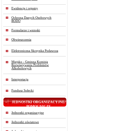
Ewidencje i rejestry
Ochrona Danych Osobowych
RODO
Formularze i wnioski
Obwieszczenia
Elektroniczna Skrzynka Podawcza
Miejsko - Gminna Komisja
Rozwiązywania Problemów
Alkoholowych
Interpretacja
Fundusz Sołecki
JEDNOSTKI ORGANIZACYJNE/
POMOCNICZE
Jednostki organizacyjne
Jednostki oświatowe