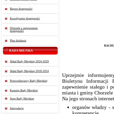
Raport dostępności
Koordynator dostępności
Wniosek o zapewnienie
dostępności
Plan działania
RACHU
RADA MIEJSKA
Skład Rady Miejskiej 2024-2029
Skład Rady Miejskiej 2018-2024
Uprzejmie informujem
Biuletynu Informacji 
Przewodniczący Rady Miejskiej
zapewnienie stałego i p
Komisje Rady Miejskiej
miasta i gminy Chorzel
Na jego stronach interne
Sesje Rady Miejskiej
organów władzy - s
Interpelacje
kompetencje,