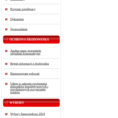
Program współpracy
Ogłoszenia
Sprawozdania
OCHRONA ŚRODOWISKA
Analiza stanu gospodarki
odpadami komunalnymi
Rejestr informacji o środowisku
Harmonogram polowań
Usługi w zakresie opróżniania
zbiorników bezodpływowych i
przydomowych oczyszczalni
ścieków
WYBORY
Wybory Samorządowe 2024