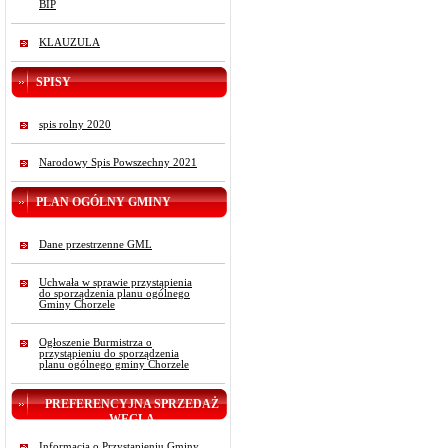
BIP
KLAUZULA
SPISY
spis rolny 2020
Narodowy Spis Powszechny 2021
PLAN OGÓLNY GMINY
Dane przestrzenne GML
Uchwała w sprawie przystąpienia
do sporządzenia planu ogólnego
Gminy Chorzele
Ogłoszenie Burmistrza o
przystąpieniu do sporządzenia
planu ogólnego gminy Chorzele
PREFERENCYJNA SPRZEDAŻ
WĘGLA
Informacja o Przystąpieniu Gminy