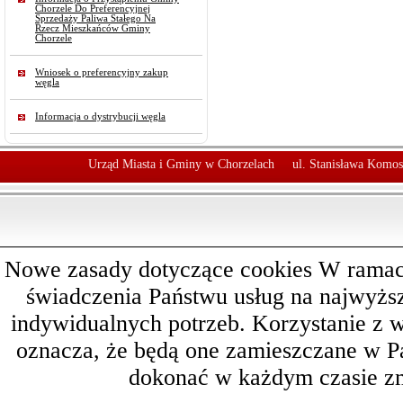
Chorzele Do Preferencyjnej
Sprzedaży Paliwa Stałego Na
Rzecz Mieszkańców Gminy
Chorzele
Wniosek o preferencyjny zakup
węgla
Informacja o dystrybucji węgla
Urząd Miasta i Gminy w Chorzelach
ul. Stanisława Komos
Nowe zasady dotyczące cookies W ramach 
świadczenia Państwu usług na najwyż
indywidualnych potrzeb. Korzystanie z 
oznacza, że będą one zamieszczane w 
dokonać w każdym czasie zm