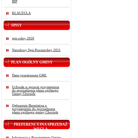
BIP
KLAUZULA
SPISY
spis rolny 2020
Narodowy Spis Powszechny 2021
PLAN OGÓLNY GMINY
Dane przestrzenne GML
Uchwała w sprawie przystąpienia
do sporządzenia planu ogólnego
Gminy Chorzele
Ogłoszenie Burmistrza o
przystąpieniu do sporządzenia
planu ogólnego gminy Chorzele
PREFERENCYJNA SPRZEDAŻ
WĘGLA
Informacja o Przystąpieniu Gminy