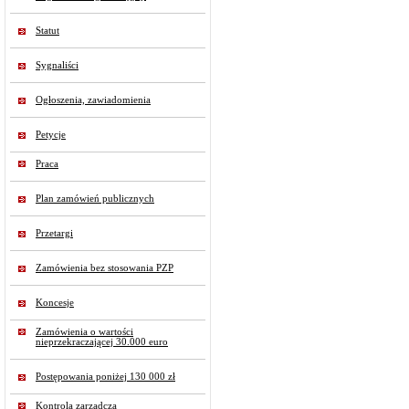
Statut
Sygnaliści
Ogłoszenia, zawiadomienia
Petycje
Praca
Plan zamówień publicznych
Przetargi
Zamówienia bez stosowania PZP
Koncesje
Zamówienia o wartości
nieprzekraczającej 30.000 euro
Postępowania poniżej 130 000 zł
Kontrola zarządcza