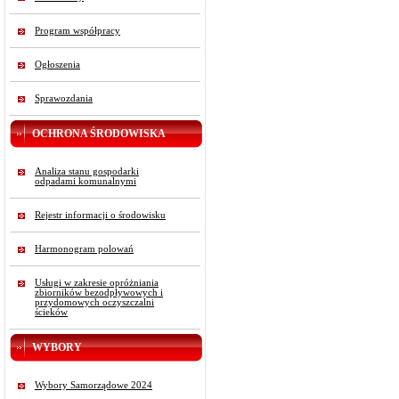
Program współpracy
Ogłoszenia
Sprawozdania
OCHRONA ŚRODOWISKA
Analiza stanu gospodarki
odpadami komunalnymi
Rejestr informacji o środowisku
Harmonogram polowań
Usługi w zakresie opróżniania
zbiorników bezodpływowych i
przydomowych oczyszczalni
ścieków
WYBORY
Wybory Samorządowe 2024