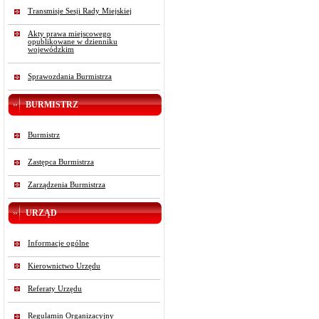
Transmisje Sesji Rady Miejskiej
Akty prawa miejscowego
opublikowane w dzienniku
wojewódzkim
Sprawozdania Burmistrza
BURMISTRZ
Burmistrz
Zastępca Burmistrza
Zarządzenia Burmistrza
URZĄD
Informacje ogólne
Kierownictwo Urzędu
Referaty Urzędu
Regulamin Organizacyjny