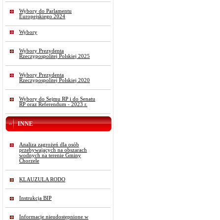
Wybory do Parlamentu
Europejskiego 2024
Wybory
Wybory Prezydenta
Rzeczypospolitej Polskiej 2025
Wybory Prezydenta
Rzeczypospolitej Polskiej 2020
Wybory do Sejmu RP i do Senatu
RP oraz Referendum - 2023 r.
INNE
Analiza zagrożeń dla osób
przebywających na obszarach
wodnych na terenie Gminy
Chorzele
KLAUZULA RODO
Instrukcja BIP
Informacje nieudostępnione w