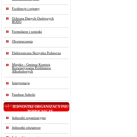
Ewidencje i rejestry
Ochrona Danych Osobowych
RODO
Formularze i wnioski
Obwieszczenia
Elektroniczna Skrzynka Podawcza
Miejsko - Gminna Komisja
Rozwiązywania Problemów
Alkoholowych
Interpretacja
Fundusz Sołecki
JEDNOSTKI ORGANIZACYJNE/
POMOCNICZE
Jednostki organizacyjne
Jednostki oświatowe