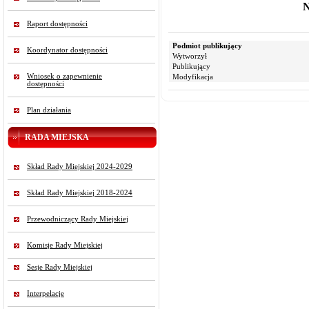
N
Raport dostępności
Podmiot publikujący
Koordynator dostępności
Wytworzył
Publikujący
Wniosek o zapewnienie
Modyfikacja
dostępności
Plan działania
RADA MIEJSKA
Skład Rady Miejskiej 2024-2029
Skład Rady Miejskiej 2018-2024
Przewodniczący Rady Miejskiej
Komisje Rady Miejskiej
Sesje Rady Miejskiej
Interpelacje