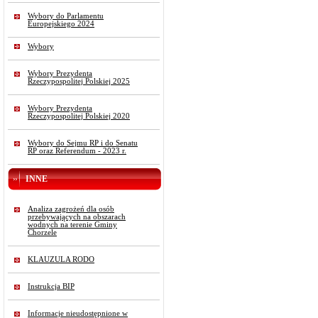
Wybory do Parlamentu
Europejskiego 2024
Wybory
Wybory Prezydenta
Rzeczypospolitej Polskiej 2025
Wybory Prezydenta
Rzeczypospolitej Polskiej 2020
Wybory do Sejmu RP i do Senatu
RP oraz Referendum - 2023 r.
INNE
Analiza zagrożeń dla osób
przebywających na obszarach
wodnych na terenie Gminy
Chorzele
KLAUZULA RODO
Instrukcja BIP
Informacje nieudostępnione w