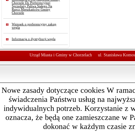
Chorzele Do Preferencyjnej
Sprzedaży Paliwa Stałego Na
Rzecz Mieszkańców Gminy
Chorzele
Wniosek o preferencyjny zakup
węgla
Informacja o dystrybucji węgla
Urząd Miasta i Gminy w Chorzelach
ul. Stanisława Komos
Nowe zasady dotyczące cookies W ramach 
świadczenia Państwu usług na najwyż
indywidualnych potrzeb. Korzystanie z 
oznacza, że będą one zamieszczane w 
dokonać w każdym czasie zm