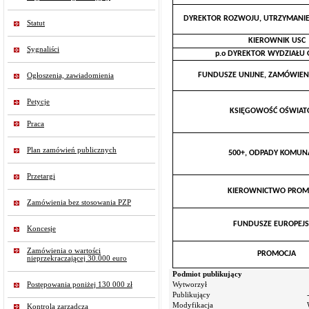
DYREKTOR ROZWOJU, UTRZYMANIE
Statut
KIEROWNIK USC
Sygnaliści
p.o DYREKTOR WYDZIAŁU 
FUNDUSZE UNIJNE, ZAMÓWIENI
Ogłoszenia, zawiadomienia
Petycje
KSIĘGOWOŚĆ OŚWIA
Praca
Plan zamówień publicznych
500+, ODPADY KOMUN
Przetargi
KIEROWNICTWO PROM
Zamówienia bez stosowania PZP
FUNDUSZE EUROPEJS
Koncesje
Zamówienia o wartości
PROMOCJA
nieprzekraczającej 30.000 euro
Podmiot publikujący
Postępowania poniżej 130 000 zł
Wytworzył
Publikujący
Modyfikacja
Kontrola zarządcza