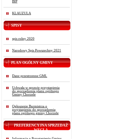
BIP
KLAUZULA
SPISY
spis rolny 2020
Narodowy Spis Powszechny 2021
PLAN OGÓLNY GMINY
Dane przestrzenne GML
Uchwała w sprawie przystąpienia
do sporządzenia planu ogólnego
Gminy Chorzele
Ogłoszenie Burmistrza o
przystąpieniu do sporządzenia
planu ogólnego gminy Chorzele
PREFERENCYJNA SPRZEDAŻ
WĘGLA
Informacja o Przystąpieniu Gminy