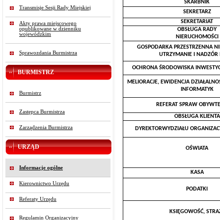
SKARBNIK
Transmisje Sesji Rady Miejskiej
SEKRETARZ
SEKRETARIAT
Akty prawa miejscowego
opublikowane w dzienniku
OBSŁUGA RADY
wojewódzkim
NIERUCHOMOŚCI
GOSPODARKA PRZESTRZENNA N
Sprawozdania Burmistrza
UTRZYMANIE I NADZÓR
OCHRONA ŚRODOWISKA INWESTYC
BURMISTRZ
MELIORACJE, EWIDENCJA DZIAŁALNO
INFORMATYK
Burmistrz
REFERAT SPRAW OBYWTE
Zastępca Burmistrza
OBSŁUGA KLIENTA
Zarządzenia Burmistrza
DYREKTORWYDZIAŁU ORGANIZAC
URZĄD
OŚWIATA
Informacje ogólne
KASA
Kierownictwo Urzędu
PODATKI
Referaty Urzędu
KSIĘGOWOŚĆ, STRA
Regulamin Organizacyjny