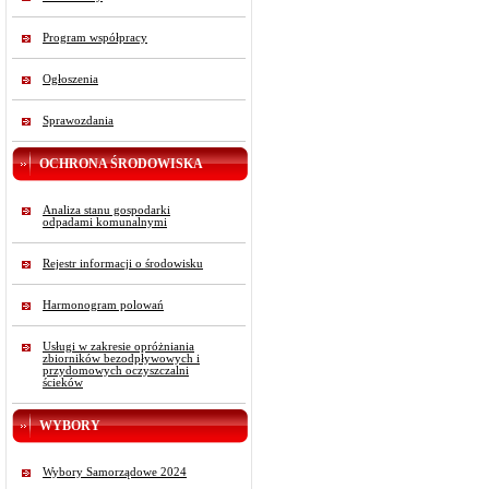
Program współpracy
Ogłoszenia
Sprawozdania
OCHRONA ŚRODOWISKA
Analiza stanu gospodarki
odpadami komunalnymi
Rejestr informacji o środowisku
Harmonogram polowań
Usługi w zakresie opróżniania
zbiorników bezodpływowych i
przydomowych oczyszczalni
ścieków
WYBORY
Wybory Samorządowe 2024