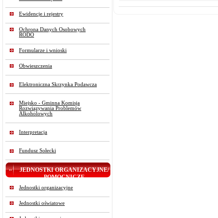
Ewidencje i rejestry
Ochrona Danych Osobowych
RODO
Formularze i wnioski
Obwieszczenia
Elektroniczna Skrzynka Podawcza
Miejsko - Gminna Komisja
Rozwiązywania Problemów
Alkoholowych
Interpretacja
Fundusz Sołecki
JEDNOSTKI ORGANIZACYJNE/
POMOCNICZE
Jednostki organizacyjne
Jednostki oświatowe