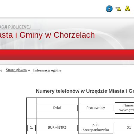
asta i Gminy w Chorzelach
Strona główna
Informacje ogólne
aj:
Numery telefonów w Urzędzie Miasta i G
Nume
Dział
Pracownicy
wewnętr
p. B.
1.
BURMISTRZ
31
Szczepankowska