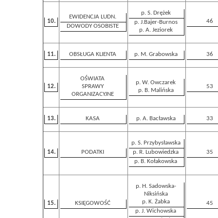
p. S. Drężek
EWIDENCJA LUDN.
10.
46
p. J.Bajer-Burnos
DOWODY OSOBISTE
p. A. Jeziorek
11.
OBSŁUGA KLIENTA
p. M. Grabowska
36
OŚWIATA
p. W. Owczarek
12.
SPRAWY
53
p. B. Malińska
ORGANIZACYJNE
13.
KASA
p. A. Bacławska
33
p. S. Przybysławska
14.
PODATKI
35
p. R. Lubowiedzka
p. B. Kołakowska
p. H. Sadowska-
Niksińska
p. K. Żabka
15.
KSIĘGOWOŚĆ
45
p. J. Wichowska