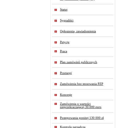
Statut
Sygnaliści
Ogłoszenia, zawiadomienia
Petycje
Praca
Plan zamówień publicznych
Przetargi
Zamówienia bez stosowania PZP
Koncesje
Zamówienia o wartości
nieprzekraczającej 30.000 euro
Postępowania poniżej 130 000 zł
Kontrola zarządcza