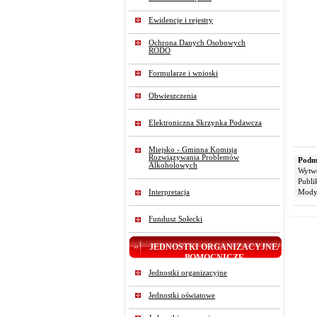
Ewidencje i rejestry
Ochrona Danych Osobowych
RODO
Formularze i wnioski
Obwieszczenia
Elektroniczna Skrzynka Podawcza
Miejsko - Gminna Komisja
Rozwiązywania Problemów
Podmi
Alkoholowych
Wytw
Publi
Interpretacja
Modyf
Fundusz Sołecki
JEDNOSTKI ORGANIZACYJNE/
POMOCNICZE
Jednostki organizacyjne
Jednostki oświatowe