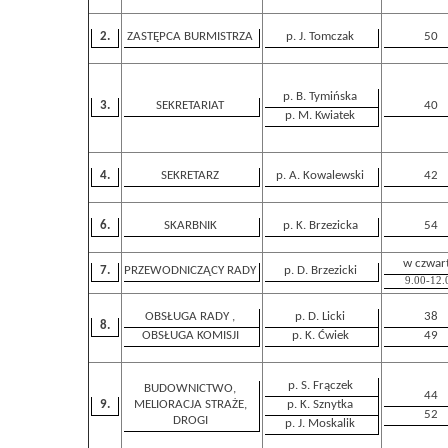
2.
ZASTĘPCA BURMISTRZA
p. J. Tomczak
50
p. B. Tymińska
3.
SEKRETARIAT
40
p. M. Kwiatek
4.
SEKRETARZ
p. A. Kowalewski
42
6.
SKARBNIK
p. K. Brzezicka
54
w czwart
7.
PRZEWODNICZĄCY RADY
p. D. Brzezicki
9.00-12.
OBSŁUGA RADY ,
p. D. Licki
38
8.
OBSŁUGA KOMISJI
p. K. Ćwiek
49
p. S. Frączek
BUDOWNICTWO,
44
9.
MELIORACJA STRAŻE,
p. K. Sznytka
52
DROGI
p. J. Moskalik