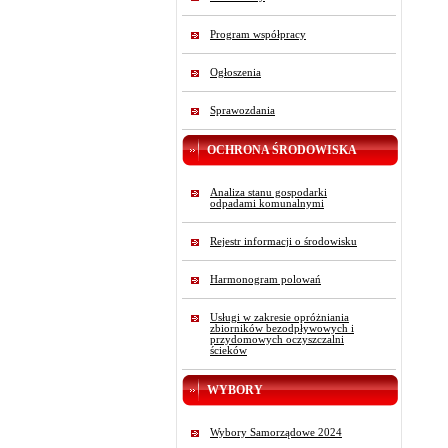
Program współpracy
Ogłoszenia
Sprawozdania
OCHRONA ŚRODOWISKA
Analiza stanu gospodarki
odpadami komunalnymi
Rejestr informacji o środowisku
Harmonogram polowań
Usługi w zakresie opróżniania
zbiorników bezodpływowych i
przydomowych oczyszczalni
ścieków
WYBORY
Wybory Samorządowe 2024