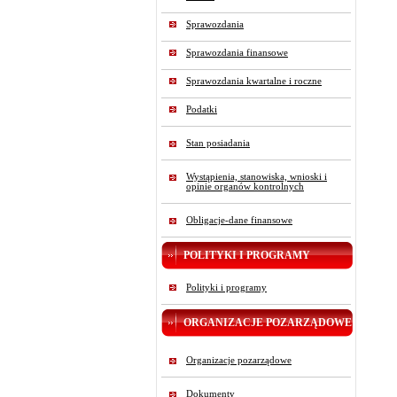
Sprawozdania
Sprawozdania finansowe
Sprawozdania kwartalne i roczne
Podatki
Stan posiadania
Wystąpienia, stanowiska, wnioski i
opinie organów kontrolnych
Obligacje-dane finansowe
POLITYKI I PROGRAMY
Polityki i programy
ORGANIZACJE POZARZĄDOWE
Organizacje pozarządowe
Dokumenty