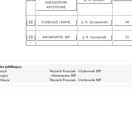
p. M. Kolwicz
ZARZĄDZANIE
KRYZYSOWE
22.
FUNDUSZE UNIJNE
p. A. Szczepański
48
23.
INFORMATYK, BIP
p. K. Szymaniak
32
ot publikujący
orzył
Wojciech Fronczak - Użytkownik BIP
kujący
- Administrator BIP
ikacja
Wojciech Fronczak - Użytkownik BIP