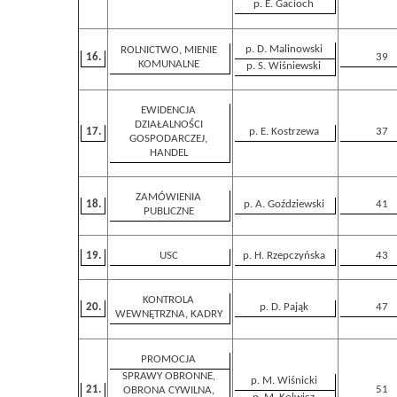
p. E. Gacioch
p. D. Malinowski
ROLNICTWO, MIENIE
16.
39
KOMUNALNE
p. S. Wiśniewski
EWIDENCJA
DZIAŁALNOŚCI
17.
p. E. Kostrzewa
37
GOSPODARCZEJ,
HANDEL
ZAMÓWIENIA
18.
p. A. Goździewski
41
PUBLICZNE
19.
USC
p. H. Rzepczyńska
43
KONTROLA
20.
p. D. Pająk
47
WEWNĘTRZNA, KADRY
PROMOCJA
SPRAWY OBRONNE,
p. M. Wiśnicki
21.
51
OBRONA CYWILNA,