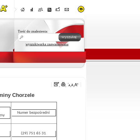
Treść do znalezienia:
wyszukiwarka zaawansowana
miny Chorzele
r
Numer bezpośredni
zny
(29) 751 65 31