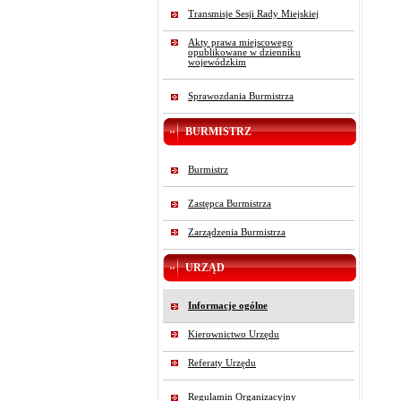
Transmisje Sesji Rady Miejskiej
Akty prawa miejscowego
opublikowane w dzienniku
wojewódzkim
Sprawozdania Burmistrza
BURMISTRZ
Burmistrz
Zastępca Burmistrza
Zarządzenia Burmistrza
URZĄD
Informacje ogólne
Kierownictwo Urzędu
Referaty Urzędu
Regulamin Organizacyjny