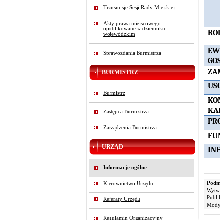
Transmisje Sesji Rady Miejskiej
Akty prawa miejscowego
opublikowane w dzienniku
RO
wojewódzkim
EW
Sprawozdania Burmistrza
GO
ZA
BURMISTRZ
US
Burmistrz
KO
KA
Zastępca Burmistrza
PR
Zarządzenia Burmistrza
FU
URZĄD
IN
Informacje ogólne
Podmi
Kierownictwo Urzędu
Wytw
Publi
Referaty Urzędu
Modyf
Regulamin Organizacyjny