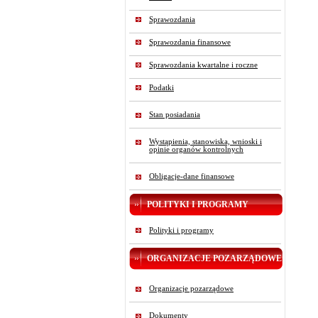
Sprawozdania
Sprawozdania finansowe
Sprawozdania kwartalne i roczne
Podatki
Stan posiadania
Wystąpienia, stanowiska, wnioski i
opinie organów kontrolnych
Obligacje-dane finansowe
POLITYKI I PROGRAMY
Polityki i programy
ORGANIZACJE POZARZĄDOWE
Organizacje pozarządowe
Dokumenty