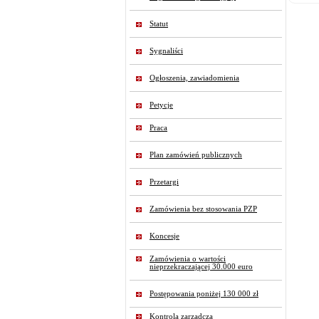
Statut
Sygnaliści
Ogłoszenia, zawiadomienia
Petycje
Praca
Plan zamówień publicznych
Przetargi
Zamówienia bez stosowania PZP
Koncesje
Zamówienia o wartości
nieprzekraczającej 30.000 euro
Postępowania poniżej 130 000 zł
Kontrola zarządcza