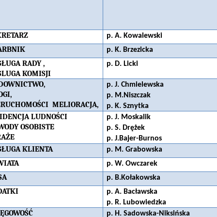
KRETARZ
p. A. Kowalewski
ARBNIK
p. K. Brzezicka
SŁUGA RADY ,
p. D. Licki
SLUGA KOMISJI
DOWNICTWO,
p. J. Chmielewska
OGI,
p. M.Niszczak
ERUCHOMOŚCI MELIORACJA,
p. K. Sznytka
IDENCJA LUDNOŚCI
p. J. Moskalik
WODY OSOBISTE
p. S. Drężek
RAŻE
p. J.Bajer-Burnos
SŁUGA KLIENTA
p. M. Grabowska
WIATA
p. W. Owczarek
SA
p. B.Kołakowska
DATKI
p. A. Bacławska
p. R. Lubowiedzka
IĘGOWOŚĆ
p. H. Sadowska-Niksińska