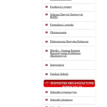
Ewidencje i rejestry
Ochrona Danych Osobowych
RODO
Formularze i wnioski
Obwieszczenia
Elektroniczna Skrzynka Podawcza
Miejsko - Gminna Komisja
Rozwiązywania Problemów
Alkoholowych
Interpretacja
Fundusz Sołecki
JEDNOSTKI ORGANIZACYJNE/
POMOCNICZE
Jednostki organizacyjne
Jednostki oświatowe