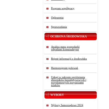
Program współpracy
Ogłoszenia
Sprawozdania
OCHRONA ŚRODOWISKA
Analiza stanu gospodarki
odpadami komunalnymi
Rejestr informacji o środowisku
Harmonogram polowań
Usługi w zakresie opróżniania
zbiorników bezodpływowych i
przydomowych oczyszczalni
ścieków
WYBORY
Wybory Samorządowe 2024