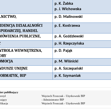
p. K. Żabka
p. J. Wichowska
LNICTWO,
p. D. Malinowski
IDENCJA DZIAŁALNOŚCI
p. E. Kostrzewa
SPODARCZEJ, HANDEL
MÓWIENIA PUBLICZNE,
p. A. Goździewski
C
p. H. Rzepczyńska
NTROLA WEWNĘTRZNA,
p. D. Pająk
DRY
OMOCJA
p. M. Wiśnicki
NDUSZE UNIJNE
p. A. Szczepański
FORMATYK, BIP
p. K. Szymaniak
ot publikujący
orzył
Wojciech Fronczak - Użytkownik BIP
kujący
- Administrator BIP
ikacja
Wojciech Fronczak - Użytkownik BIP