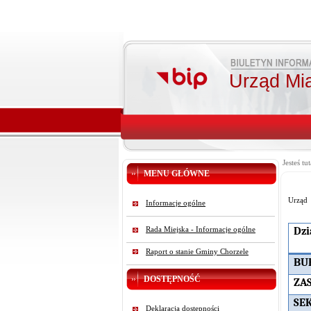
Urząd Mi
Jesteś tut
MENU GŁÓWNE
Urząd
Informacje ogólne
Dzi
Rada Miejska - Informacje ogólne
Raport o stanie Gminy Chorzele
BU
DOSTĘPNOŚĆ
ZA
SE
Deklaracja dostępności