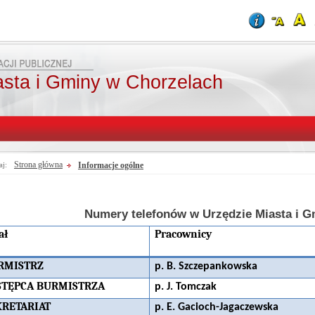
asta i Gminy w Chorzelach
Strona główna
Informacje ogólne
aj:
Numery telefonów w Urzędzie Miasta i G
ał
Pracownicy
RMISTRZ
p. B. Szczepankowska
STĘPCA BURMISTRZA
p. J. Tomczak
KRETARIAT
p. E. Gacioch-Jagaczewska