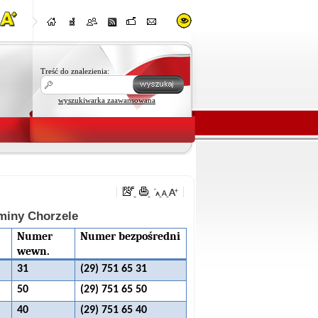
Treść do znalezienia:
wyszukiwarka zaawansowana
miny Chorzele
Numer
Numer bezpośredni
wewn.
31
(29) 751 65 31
50
(29) 751 65 50
40
(29) 751 65 40