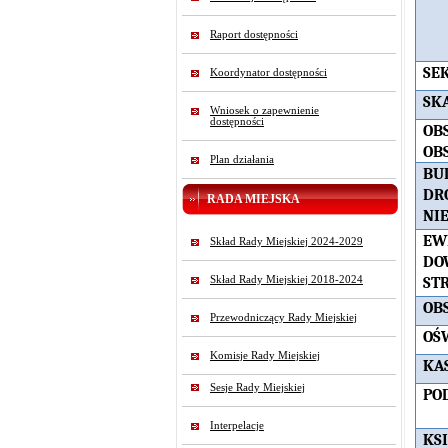
Raport dostępności
SE
Koordynator dostępności
SK
Wniosek o zapewnienie
dostępności
OB
OB
Plan działania
BU
DR
RADA MIEJSKA
NI
EW
Skład Rady Miejskiej 2024-2029
DO
Skład Rady Miejskiej 2018-2024
ST
OB
Przewodniczący Rady Miejskiej
OŚ
Komisje Rady Miejskiej
KA
Sesje Rady Miejskiej
PO
Interpelacje
KS