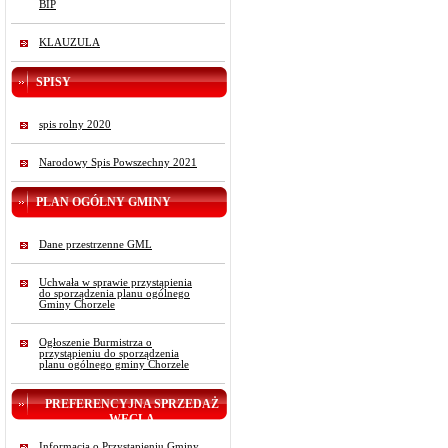
BIP
KLAUZULA
SPISY
spis rolny 2020
Narodowy Spis Powszechny 2021
PLAN OGÓLNY GMINY
Dane przestrzenne GML
Uchwała w sprawie przystąpienia
do sporządzenia planu ogólnego
Gminy Chorzele
Ogłoszenie Burmistrza o
przystąpieniu do sporządzenia
planu ogólnego gminy Chorzele
PREFERENCYJNA SPRZEDAŻ
WĘGLA
Informacja o Przystąpieniu Gminy