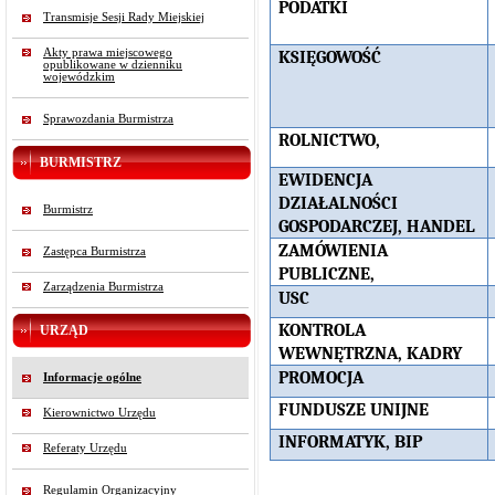
PODATKI
Transmisje Sesji Rady Miejskiej
Akty prawa miejscowego
KSIĘGOWOŚĆ
opublikowane w dzienniku
wojewódzkim
Sprawozdania Burmistrza
ROLNICTWO,
BURMISTRZ
EWIDENCJA
DZIAŁALNOŚCI
Burmistrz
GOSPODARCZEJ, HANDEL
ZAMÓWIENIA
Zastępca Burmistrza
PUBLICZNE,
Zarządzenia Burmistrza
USC
KONTROLA
URZĄD
WEWNĘTRZNA, KADRY
PROMOCJA
Informacje ogólne
FUNDUSZE UNIJNE
Kierownictwo Urzędu
INFORMATYK, BIP
Referaty Urzędu
Regulamin Organizacyjny