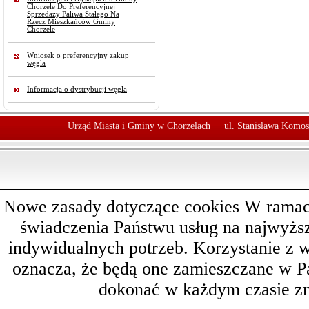
Chorzele Do Preferencyjnej
Sprzedaży Paliwa Stałego Na
Rzecz Mieszkańców Gminy
Chorzele
Wniosek o preferencyjny zakup
węgla
Informacja o dystrybucji węgla
Urząd Miasta i Gminy w Chorzelach
ul. Stanisława Komos
Nowe zasady dotyczące cookies W ramach 
świadczenia Państwu usług na najwyż
indywidualnych potrzeb. Korzystanie z 
oznacza, że będą one zamieszczane w 
dokonać w każdym czasie zm