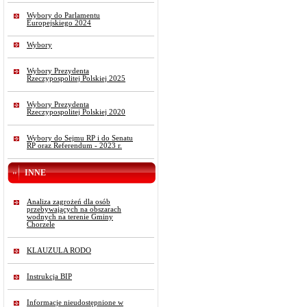
Wybory do Parlamentu
Europejskiego 2024
Wybory
Wybory Prezydenta
Rzeczypospolitej Polskiej 2025
Wybory Prezydenta
Rzeczypospolitej Polskiej 2020
Wybory do Sejmu RP i do Senatu
RP oraz Referendum - 2023 r.
INNE
Analiza zagrożeń dla osób
przebywających na obszarach
wodnych na terenie Gminy
Chorzele
KLAUZULA RODO
Instrukcja BIP
Informacje nieudostępnione w