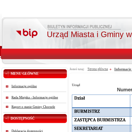
Urząd Miasta i Gminy 
Strona główna
Informacje
Jesteś tutaj:
MENU GŁÓWNE
Urząd
Informacje ogólne
Numer
Dział
Rada Miejska - Informacje ogólne
Raport o stanie Gminy Chorzele
BURMISTRZ
DOSTĘPNOŚĆ
ZASTĘPCA BURMISTRZA
SEKRETARIAT
Deklaracja dostępności