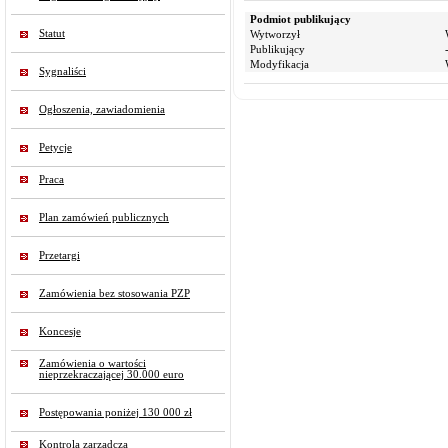
Podmiot publikujący
Statut
Wytworzył
Publikujący
Modyfikacja
Sygnaliści
Ogłoszenia, zawiadomienia
Petycje
Praca
Plan zamówień publicznych
Przetargi
Zamówienia bez stosowania PZP
Koncesje
Zamówienia o wartości
nieprzekraczającej 30.000 euro
Postępowania poniżej 130 000 zł
Kontrola zarządcza