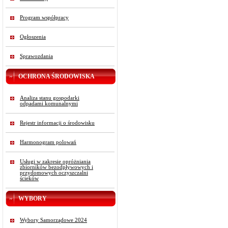
Program współpracy
Ogłoszenia
Sprawozdania
OCHRONA ŚRODOWISKA
Analiza stanu gospodarki
odpadami komunalnymi
Rejestr informacji o środowisku
Harmonogram polowań
Usługi w zakresie opróżniania
zbiorników bezodpływowych i
przydomowych oczyszczalni
ścieków
WYBORY
Wybory Samorządowe 2024