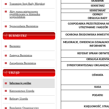
SKARBNIK
Transmisje Sesji Rady Miejskiej
SEKRETARZ
SEKRETARIAT
Akty prawa miejscowego
opublikowane w dzienniku
ODPADY
wojewódzkim
OBSŁUGA RADY
GOSPODARKA PRZESTRZENNA N
Sprawozdania Burmistrza
UTRZYMANIE I NADZÓR
OCHRONA ŚRODOWISKA INWESTYC
BURMISTRZ
MELIORACJE, EWIDENCJA DZIAŁALNO
INFORMATYK
Burmistrz
REFERAT SPRAW OBYWTE
Zastępca Burmistrza
OBSŁUGA KLIENTA
Zarządzenia Burmistrza
DYREKTORWYDZIAŁU ORGANIZAC
URZĄD
OŚWIATA
Informacje ogólne
KASA
Kierownictwo Urzędu
PODATKI
Referaty Urzędu
KSIĘGOWOŚĆ, STRA
Regulamin Organizacyjny