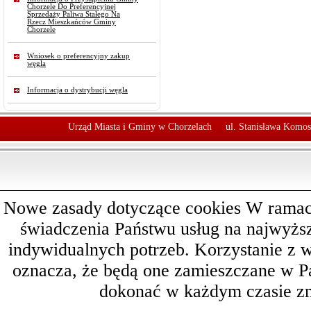
Chorzele Do Preferencyjnej
Sprzedaży Paliwa Stałego Na
Rzecz Mieszkańców Gminy
Chorzele
Wniosek o preferencyjny zakup
węgla
Informacja o dystrybucji węgla
Urząd Miasta i Gminy w Chorzelach
ul. Stanisława Komos
Nowe zasady dotyczące cookies W ramach 
świadczenia Państwu usług na najwyż
indywidualnych potrzeb. Korzystanie z 
oznacza, że będą one zamieszczane w 
dokonać w każdym czasie zm