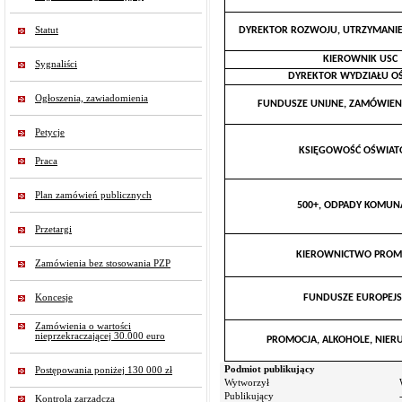
Statut
DYREKTOR ROZWOJU, UTRZYMANIE
KIEROWNIK USC
Sygnaliści
DYREKTOR WYDZIAŁU O
Ogłoszenia, zawiadomienia
FUNDUSZE UNIJNE, ZAMÓWIENI
Petycje
KSIĘGOWOŚĆ OŚWIA
Praca
Plan zamówień publicznych
500+, ODPADY KOMUN
Przetargi
KIEROWNICTWO PROM
Zamówienia bez stosowania PZP
Koncesje
FUNDUSZE EUROPEJS
Zamówienia o wartości
nieprzekraczającej 30.000 euro
PROMOCJA, ALKOHOLE, NIE
Podmiot publikujący
Postępowania poniżej 130 000 zł
Wytworzył
Publikujący
Kontrola zarządcza