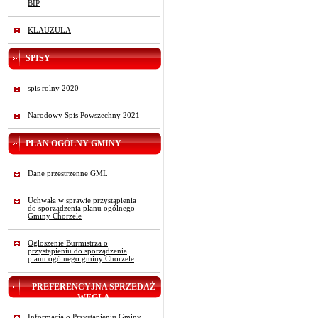
BIP
KLAUZULA
SPISY
spis rolny 2020
Narodowy Spis Powszechny 2021
PLAN OGÓLNY GMINY
Dane przestrzenne GML
Uchwała w sprawie przystąpienia
do sporządzenia planu ogólnego
Gminy Chorzele
Ogłoszenie Burmistrza o
przystąpieniu do sporządzenia
planu ogólnego gminy Chorzele
PREFERENCYJNA SPRZEDAŻ
WĘGLA
Informacja o Przystąpieniu Gminy