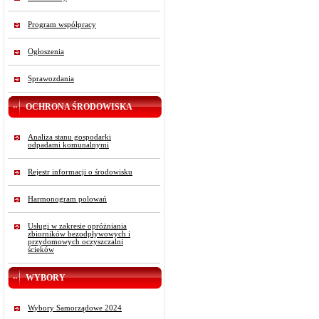
Program współpracy
Ogłoszenia
Sprawozdania
OCHRONA ŚRODOWISKA
Analiza stanu gospodarki
odpadami komunalnymi
Rejestr informacji o środowisku
Harmonogram polowań
Usługi w zakresie opróżniania
zbiorników bezodpływowych i
przydomowych oczyszczalni
ścieków
WYBORY
Wybory Samorządowe 2024