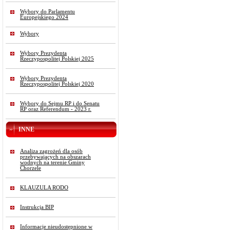
Wybory do Parlamentu
Europejskiego 2024
Wybory
Wybory Prezydenta
Rzeczypospolitej Polskiej 2025
Wybory Prezydenta
Rzeczypospolitej Polskiej 2020
Wybory do Sejmu RP i do Senatu
RP oraz Referendum - 2023 r.
INNE
Analiza zagrożeń dla osób
przebywających na obszarach
wodnych na terenie Gminy
Chorzele
KLAUZULA RODO
Instrukcja BIP
Informacje nieudostępnione w