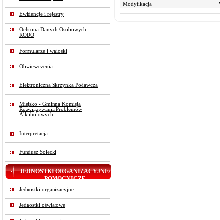
Modyfikacja
Ewidencje i rejestry
Ochrona Danych Osobowych
RODO
Formularze i wnioski
Obwieszczenia
Elektroniczna Skrzynka Podawcza
Miejsko - Gminna Komisja
Rozwiązywania Problemów
Alkoholowych
Interpretacja
Fundusz Sołecki
JEDNOSTKI ORGANIZACYJNE/
POMOCNICZE
Jednostki organizacyjne
Jednostki oświatowe