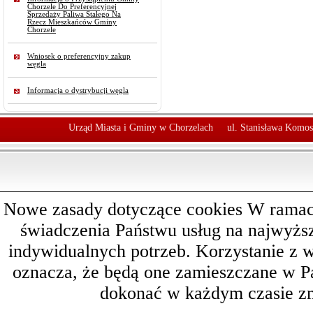
Chorzele Do Preferencyjnej
Sprzedaży Paliwa Stałego Na
Rzecz Mieszkańców Gminy
Chorzele
Wniosek o preferencyjny zakup
węgla
Informacja o dystrybucji węgla
Urząd Miasta i Gminy w Chorzelach
ul. Stanisława Komos
Nowe zasady dotyczące cookies W ramach 
świadczenia Państwu usług na najwyż
indywidualnych potrzeb. Korzystanie z 
oznacza, że będą one zamieszczane w 
dokonać w każdym czasie zm