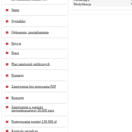
Modyfikacja
Statut
Sygnaliści
Ogłoszenia, zawiadomienia
Petycje
Praca
Plan zamówień publicznych
Przetargi
Zamówienia bez stosowania PZP
Koncesje
Zamówienia o wartości
nieprzekraczającej 30.000 euro
Postępowania poniżej 130 000 zł
Kontrola zarządcza