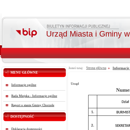
Urząd Miasta i Gminy 
Strona główna
Informacje
Jesteś tutaj:
MENU GŁÓWNE
Urząd
Informacje ogólne
Numer
Rada Miejska - Informacje ogólne
Dział
Raport o stanie Gminy Chorzele
1.
BURMIST
DOSTĘPNOŚĆ
2.
SEKRETAR
Deklaracja dostępności