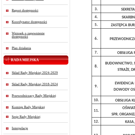
3.
SEKRETA
Raport dostępności
4.
SKARBN
Koordynator dostępności
5.
ZASTĘPCA BUR
Wniosek o zapewnienie
dostępności
6.
PRZEWODNICZ
Plan działania
7.
OBSŁUGA 
RADA MIEJSKA
BUDOWNICTWO, 
8.
STRAŻE, D
Skład Rady Miejskiej 2024-2029
EWIDENCJA 
Skład Rady Miejskiej 2018-2024
9.
DOWODY OS
Przewodniczący Rady Miejskiej
10.
OBSŁUGA KL
Komisje Rady Miejskiej
OŚWIA
11.
SPR. ORGANI
Sesje Rady Miejskiej
12.
KASA,
Interpelacje