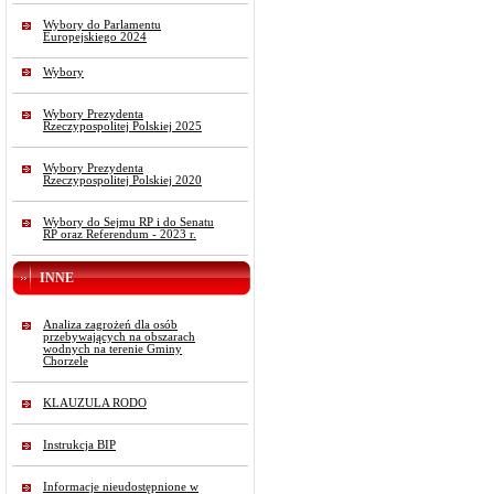
Wybory do Parlamentu
Europejskiego 2024
Wybory
Wybory Prezydenta
Rzeczypospolitej Polskiej 2025
Wybory Prezydenta
Rzeczypospolitej Polskiej 2020
Wybory do Sejmu RP i do Senatu
RP oraz Referendum - 2023 r.
INNE
Analiza zagrożeń dla osób
przebywających na obszarach
wodnych na terenie Gminy
Chorzele
KLAUZULA RODO
Instrukcja BIP
Informacje nieudostępnione w