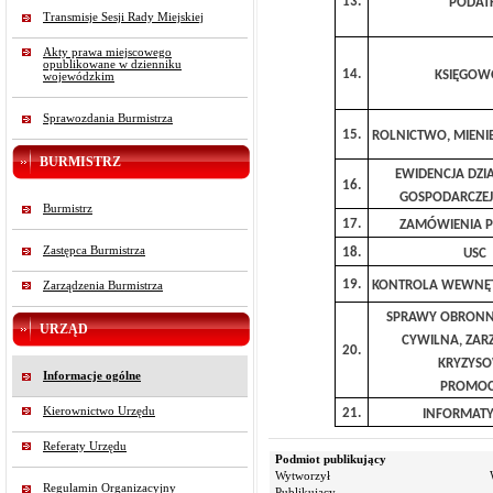
13.
PODATK
Transmisje Sesji Rady Miejskiej
Akty prawa miejscowego
opublikowane w dzienniku
14.
KSIĘGOW
wojewódzkim
Sprawozdania Burmistrza
15.
ROLNICTWO, MIEN
BURMISTRZ
EWIDENCJA DZI
16.
GOSPODARCZEJ
Burmistrz
17.
ZAMÓWIENIA P
Zastępca Burmistrza
18.
USC
19.
KONTROLA WEWNĘT
Zarządzenia Burmistrza
SPRAWY OBRONN
URZĄD
CYWILNA, ZAR
20.
KRYZYS
Informacje ogólne
PROMOC
Kierownictwo Urzędu
21.
INFORMATYK
Referaty Urzędu
Podmiot publikujący
Wytworzył
Regulamin Organizacyjny
Publikujący