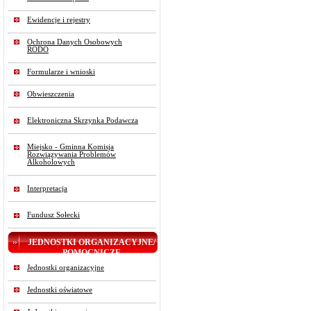
Ewidencje i rejestry
Ochrona Danych Osobowych
RODO
Formularze i wnioski
Obwieszczenia
Elektroniczna Skrzynka Podawcza
Miejsko - Gminna Komisja
Rozwiązywania Problemów
Alkoholowych
Interpretacja
Fundusz Sołecki
JEDNOSTKI ORGANIZACYJNE/
POMOCNICZE
Jednostki organizacyjne
Jednostki oświatowe