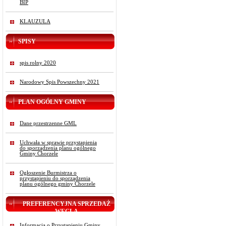
BIP
KLAUZULA
SPISY
spis rolny 2020
Narodowy Spis Powszechny 2021
PLAN OGÓLNY GMINY
Dane przestrzenne GML
Uchwała w sprawie przystąpienia
do sporządzenia planu ogólnego
Gminy Chorzele
Ogłoszenie Burmistrza o
przystąpieniu do sporządzenia
planu ogólnego gminy Chorzele
PREFERENCYJNA SPRZEDAŻ
WĘGLA
Informacja o Przystąpieniu Gminy