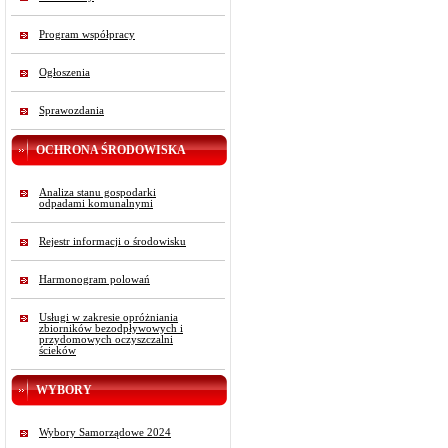
Program współpracy
Ogłoszenia
Sprawozdania
OCHRONA ŚRODOWISKA
Analiza stanu gospodarki
odpadami komunalnymi
Rejestr informacji o środowisku
Harmonogram polowań
Usługi w zakresie opróżniania
zbiorników bezodpływowych i
przydomowych oczyszczalni
ścieków
WYBORY
Wybory Samorządowe 2024