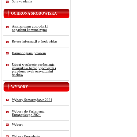
Sprawozdania
OCHRONA ŚRODOWISKA
Analiza stanu gospodarki
odpadami komunalnymi
Rejestr informacji o środowisku
Harmonogram polowań
Usługi w zakresie opróżniania
zbiorników bezodpływowych i
przydomowych oczyszczalni
ścieków
WYBORY
Wybory Samorządowe 2024
Wybory do Parlamentu
Europejskiego 2024
Wybory
Wybory Prezydenta