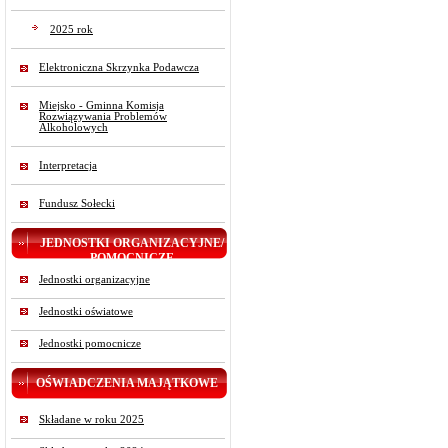
2025 rok
Elektroniczna Skrzynka Podawcza
Miejsko - Gminna Komisja
Rozwiązywania Problemów
Alkoholowych
Interpretacja
Fundusz Sołecki
JEDNOSTKI ORGANIZACYJNE/
POMOCNICZE
Jednostki organizacyjne
Jednostki oświatowe
Jednostki pomocnicze
OŚWIADCZENIA MAJĄTKOWE
Składane w roku 2025