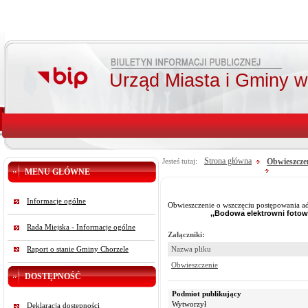
Urząd Miasta i Gminy 
Strona główna
Obwieszcze
Jesteś tutaj:
MENU GŁÓWNE
Informacje ogólne
Obwieszczenie o wszczęciu postępowania a
,,Bodowa elektrowni fotow
Rada Miejska - Informacje ogólne
Załączniki:
Raport o stanie Gminy Chorzele
Nazwa pliku
Obwieszczenie
DOSTĘPNOŚĆ
Podmiot publikujący
Wytworzył
Deklaracja dostępności