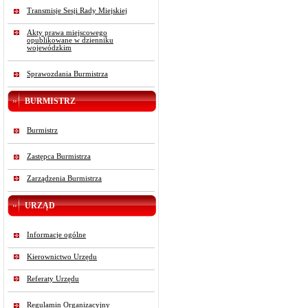
Transmisje Sesji Rady Miejskiej
Akty prawa miejscowego
opublikowane w dzienniku
wojewódzkim
Sprawozdania Burmistrza
BURMISTRZ
Burmistrz
Zastępca Burmistrza
Zarządzenia Burmistrza
URZĄD
Informacje ogólne
Kierownictwo Urzędu
Referaty Urzędu
Regulamin Organizacyjny