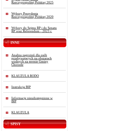
Rzeczypospolitej Polskiej 2025
Wybory Prezydenta
Rzeczypospolitej Polskiej 2020
Wybory do Sejmu RP i do Senatu
RP oraz Referendum - 2023 r.
INNE
Analiza zagrożeń dla osób
przebywających na obszarach
wodnych na terenie Gminy
Chorzele
KLAUZULA RODO
Instrukcja BIP
Informacje nieudostępnione w
BIP
KLAUZULA
SPISY