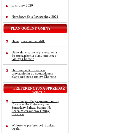
spis rolny 2020
Narodowy Spis Powszechny 2021
PLAN OGÓLNY GMINY
Dane przestrzenne GML
Uchwała w sprawie przystąpienia
do sporządzenia planu ogólnego
Gminy Chorzele
Ogłoszenie Burmistrza o
przystąpieniu do sporządzenia
planu ogólnego gminy Chorzele
PREFERENCYJNA SPRZEDAŻ
WĘGLA
Informacja o Przystąpieniu Gminy
Chorzele Do Preferencyjnej
Sprzedaży Paliwa Stałego Na
Rzecz Mieszkańców Gminy
Chorzele
Wniosek o preferencyjny zakup
węgla