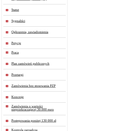
Statut
Sygnaliści
Ogłoszenia, zawiadomienia
Petycje
Praca
Plan zamówień publicznych
Przetargi
Zamówienia bez stosowania PZP
Koncesje
Zamówienia o wartości
nieprzekraczającej 30.000 euro
Postępowania poniżej 130 000 zł
Kontrola zarządcza