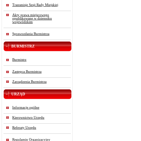
Transmisje Sesji Rady Miejskiej
Akty prawa miejscowego
opublikowane w dzienniku
wojewódzkim
Sprawozdania Burmistrza
BURMISTRZ
Burmistrz
Zastępca Burmistrza
Zarządzenia Burmistrza
URZĄD
Informacje ogólne
Kierownictwo Urzędu
Referaty Urzędu
Regulamin Organizacyjny