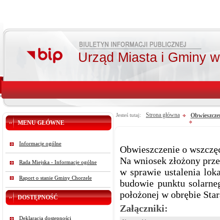
Urząd Miasta i Gminy 
Strona główna
Obwieszcze
Jesteś tutaj:
MENU GŁÓWNE
Informacje ogólne
Obwieszczenie o wszczę
Na wniosek złożony prze
Rada Miejska - Informacje ogólne
w sprawie ustalenia loka
Raport o stanie Gminy Chorzele
budowie punktu solarneg
położonej w obrębie Sta
DOSTĘPNOŚĆ
Załączniki:
Deklaracja dostępności