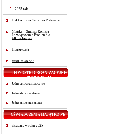
2025 rok
Elektroniczna Skrzynka Podawcza
Miejsko - Gminna Komisja
Rozwiązywania Problemów
Alkoholowych
Interpretacja
Fundusz Sołecki
JEDNOSTKI ORGANIZACYJNE/
POMOCNICZE
Jednostki organizacyjne
Jednostki oświatowe
Jednostki pomocnicze
OŚWIADCZENIA MAJĄTKOWE
Składane w roku 2025