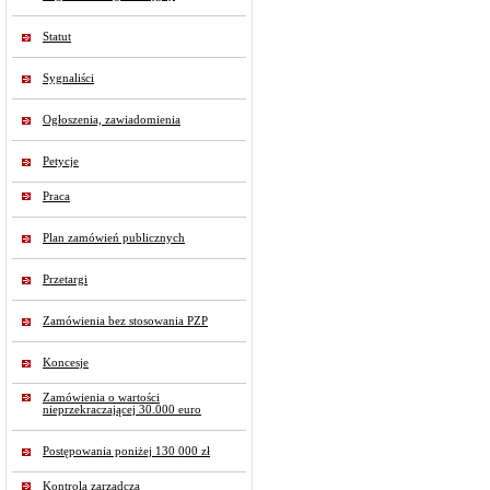
Statut
Sygnaliści
Ogłoszenia, zawiadomienia
Petycje
Praca
Plan zamówień publicznych
Przetargi
Zamówienia bez stosowania PZP
Koncesje
Zamówienia o wartości
nieprzekraczającej 30.000 euro
Postępowania poniżej 130 000 zł
Kontrola zarządcza