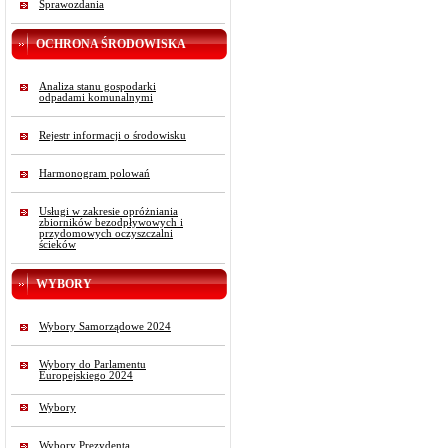
Sprawozdania
OCHRONA ŚRODOWISKA
Analiza stanu gospodarki
odpadami komunalnymi
Rejestr informacji o środowisku
Harmonogram polowań
Usługi w zakresie opróżniania
zbiorników bezodpływowych i
przydomowych oczyszczalni
ścieków
WYBORY
Wybory Samorządowe 2024
Wybory do Parlamentu
Europejskiego 2024
Wybory
Wybory Prezydenta