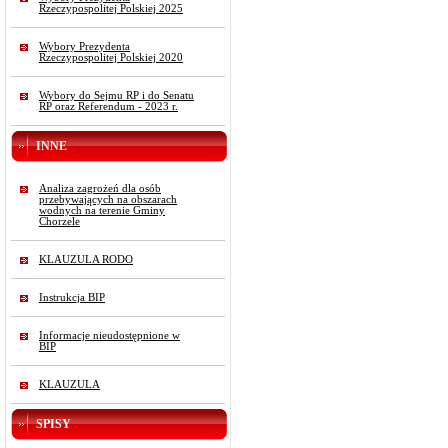
Rzeczypospolitej Polskiej 2025
Wybory Prezydenta
Rzeczypospolitej Polskiej 2020
Wybory do Sejmu RP i do Senatu
RP oraz Referendum - 2023 r.
INNE
Analiza zagrożeń dla osób
przebywających na obszarach
wodnych na terenie Gminy
Chorzele
KLAUZULA RODO
Instrukcja BIP
Informacje nieudostępnione w
BIP
KLAUZULA
SPISY