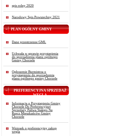
spis rolny 2020
Narodowy Spis Powszechny 2021
PLAN OGÓLNY GMINY
Dane przestrzenne GML
Uchwała w sprawie przystąpienia
do sporządzenia planu ogólnego
Gminy Chorzele
Ogłoszenie Burmistrza o
przystąpieniu do sporządzenia
planu ogólnego gminy Chorzele
PREFERENCYJNA SPRZEDAŻ
WĘGLA
Informacja o Przystąpieniu Gminy
Chorzele Do Preferencyjnej
Sprzedaży Paliwa Stałego Na
Rzecz Mieszkańców Gminy
Chorzele
Wniosek o preferencyjny zakup
węgla