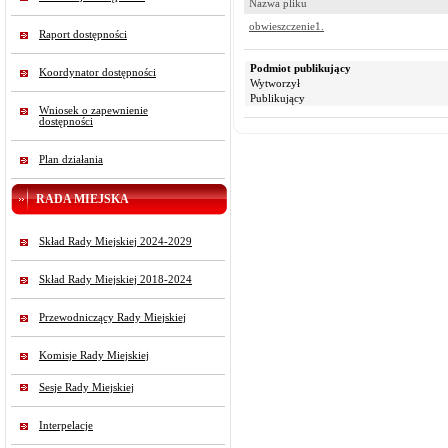
Nazwa pliku
obwieszczenie1.
Raport dostępności
Podmiot publikujący
Koordynator dostępności
Wytworzył
Publikujący
Wniosek o zapewnienie
dostępności
Plan działania
RADA MIEJSKA
Skład Rady Miejskiej 2024-2029
Skład Rady Miejskiej 2018-2024
Przewodniczący Rady Miejskiej
Komisje Rady Miejskiej
Sesje Rady Miejskiej
Interpelacje