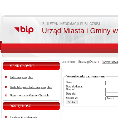
Urząd Miasta i Gminy 
Strona główna
Wyszukiwa
Jesteś tutaj:
MENU GŁÓWNE
Wyszukiwarka zaawansowana
Informacje ogólne
Tekst:
Data dodania:
Rada Miejska - Informacje ogólne
Data od:
Data do:
Raport o stanie Gminy Chorzele
Szukaj w:
DOSTĘPNOŚĆ
Deklaracja dostępności