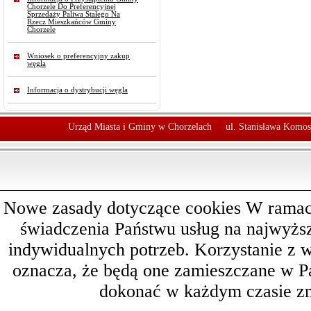
Chorzele Do Preferencyjnej
Sprzedaży Paliwa Stałego Na
Rzecz Mieszkańców Gminy
Chorzele
Wniosek o preferencyjny zakup
węgla
Informacja o dystrybucji węgla
Urząd Miasta i Gminy w Chorzelach
ul. Stanisława Komos
Nowe zasady dotyczące cookies W ramach 
świadczenia Państwu usług na najwyż
indywidualnych potrzeb. Korzystanie z 
oznacza, że będą one zamieszczane w 
dokonać w każdym czasie zm