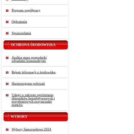
Program współpracy
Ogłoszenia
Sprawozdania
OCHRONA ŚRODOWISKA
Analiza stanu gospodarki
odpadami komunalnymi
Rejestr informacji o środowisku
Harmonogram polowań
Usługi w zakresie opróżniania
zbiorników bezodpływowych i
przydomowych oczyszczalni
ścieków
WYBORY
Wybory Samorządowe 2024