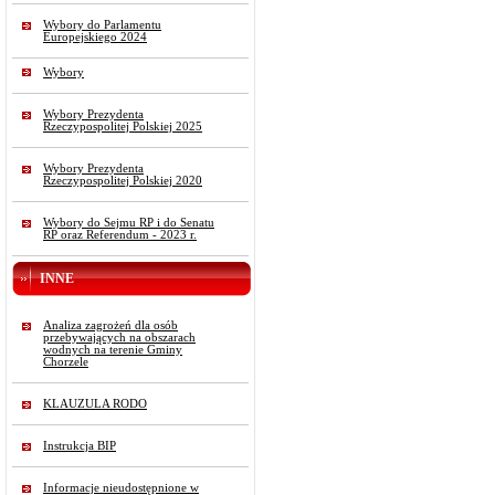
Wybory do Parlamentu
Europejskiego 2024
Wybory
Wybory Prezydenta
Rzeczypospolitej Polskiej 2025
Wybory Prezydenta
Rzeczypospolitej Polskiej 2020
Wybory do Sejmu RP i do Senatu
RP oraz Referendum - 2023 r.
INNE
Analiza zagrożeń dla osób
przebywających na obszarach
wodnych na terenie Gminy
Chorzele
KLAUZULA RODO
Instrukcja BIP
Informacje nieudostępnione w