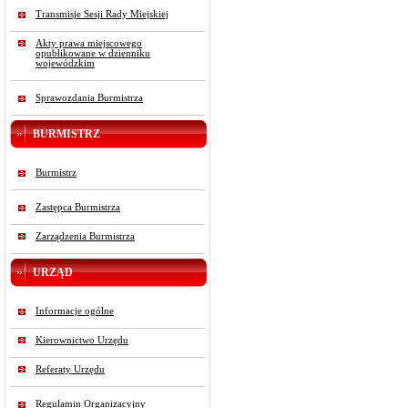
Transmisje Sesji Rady Miejskiej
Akty prawa miejscowego
opublikowane w dzienniku
wojewódzkim
Sprawozdania Burmistrza
BURMISTRZ
Burmistrz
Zastępca Burmistrza
Zarządzenia Burmistrza
URZĄD
Informacje ogólne
Kierownictwo Urzędu
Referaty Urzędu
Regulamin Organizacyjny