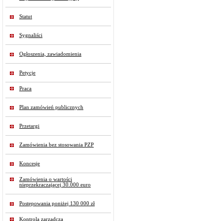
Statut
Sygnaliści
Ogłoszenia, zawiadomienia
Petycje
Praca
Plan zamówień publicznych
Przetargi
Zamówienia bez stosowania PZP
Koncesje
Zamówienia o wartości
nieprzekraczającej 30.000 euro
Postępowania poniżej 130 000 zł
Kontrola zarządcza