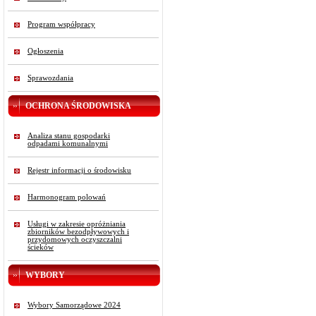
Program współpracy
Ogłoszenia
Sprawozdania
OCHRONA ŚRODOWISKA
Analiza stanu gospodarki
odpadami komunalnymi
Rejestr informacji o środowisku
Harmonogram polowań
Usługi w zakresie opróżniania
zbiorników bezodpływowych i
przydomowych oczyszczalni
ścieków
WYBORY
Wybory Samorządowe 2024