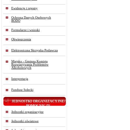
Ewidencje i rejestry
Ochrona Danych Osobowych
RODO
Formularze i wnioski
Obwieszczenia
Elektroniczna Skrzynka Podawcza
Miejsko - Gminna Komisja
Rozwiązywania Problemów
Alkoholowych
Interpretacja
Fundusz Sołecki
JEDNOSTKI ORGANIZACYJNE/
POMOCNICZE
Jednostki organizacyjne
Jednostki oświatowe