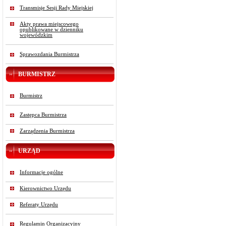
Transmisje Sesji Rady Miejskiej
Akty prawa miejscowego
opublikowane w dzienniku
wojewódzkim
Sprawozdania Burmistrza
BURMISTRZ
Burmistrz
Zastępca Burmistrza
Zarządzenia Burmistrza
URZĄD
Informacje ogólne
Kierownictwo Urzędu
Referaty Urzędu
Regulamin Organizacyjny