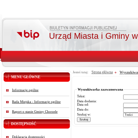
Urząd Miasta i Gminy 
Strona główna
Wyszukiwa
Jesteś tutaj:
MENU GŁÓWNE
Wyszukiwarka zaawansowana
Informacje ogólne
Tekst:
Data dodania:
Rada Miejska - Informacje ogólne
Data od:
Data do:
Raport o stanie Gminy Chorzele
Szukaj w:
DOSTĘPNOŚĆ
Deklaracja dostępności