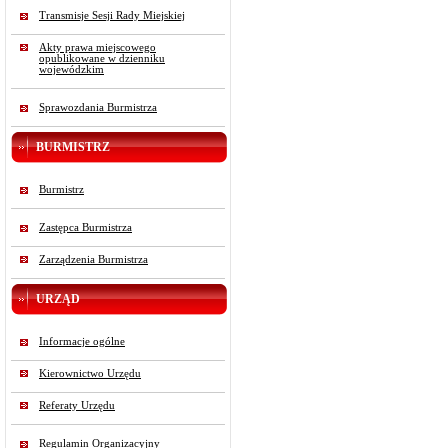
Transmisje Sesji Rady Miejskiej
Akty prawa miejscowego
opublikowane w dzienniku
wojewódzkim
Sprawozdania Burmistrza
BURMISTRZ
Burmistrz
Zastępca Burmistrza
Zarządzenia Burmistrza
URZĄD
Informacje ogólne
Kierownictwo Urzędu
Referaty Urzędu
Regulamin Organizacyjny