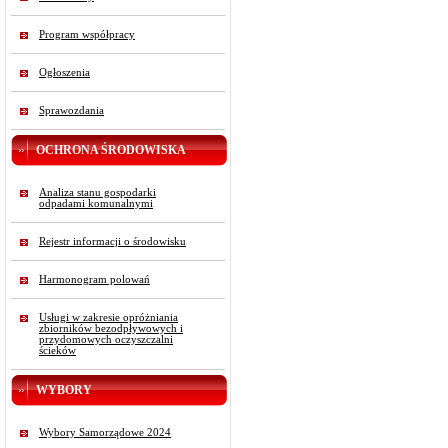
Program współpracy
Ogłoszenia
Sprawozdania
OCHRONA ŚRODOWISKA
Analiza stanu gospodarki
odpadami komunalnymi
Rejestr informacji o środowisku
Harmonogram polowań
Usługi w zakresie opróżniania
zbiorników bezodpływowych i
przydomowych oczyszczalni
ścieków
WYBORY
Wybory Samorządowe 2024