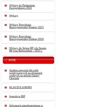
Wybory do Parlamentu
Europejskiego 2024
Wybory
Wybory Prezydenta
Rzeczypospolitej Polskiej 2025
Wybory Prezydenta
Rzeczypospolitej Polskiej 2020
Wybory do Sejmu RP i do Senatu
RP oraz Referendum - 2023 r.
INNE
Analiza zagrożeń dla osób
przebywających na obszarach
wodnych na terenie Gminy
Chorzele
KLAUZULA RODO
Instrukcja BIP
Informacje nieudostępnione w