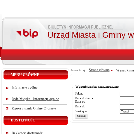
Urząd Miasta i Gminy 
Strona główna
Wyszukiwa
Jesteś tutaj:
MENU GŁÓWNE
Wyszukiwarka zaawansowana
Informacje ogólne
Tekst:
Data dodania:
Rada Miejska - Informacje ogólne
Data od:
Data do:
Raport o stanie Gminy Chorzele
Szukaj w:
DOSTĘPNOŚĆ
Deklaracja dostępności