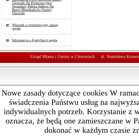
Chorzele Do Preferencyjnej
Sprzedaży Paliwa Stałego Na
Rzecz Mieszkańców Gminy
Chorzele
Wniosek o preferencyjny zakup
węgla
Informacja o dystrybucji węgla
Urząd Miasta i Gminy w Chorzelach
ul. Stanisława Komos
Nowe zasady dotyczące cookies W ramach 
świadczenia Państwu usług na najwyż
indywidualnych potrzeb. Korzystanie z 
oznacza, że będą one zamieszczane w 
dokonać w każdym czasie zm