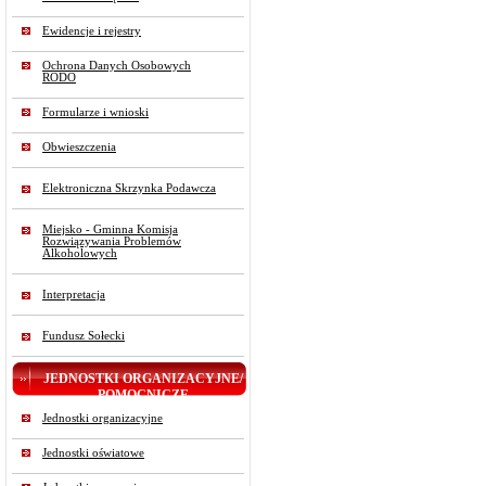
Ewidencje i rejestry
Ochrona Danych Osobowych
RODO
Formularze i wnioski
Obwieszczenia
Elektroniczna Skrzynka Podawcza
Miejsko - Gminna Komisja
Rozwiązywania Problemów
Alkoholowych
Interpretacja
Fundusz Sołecki
JEDNOSTKI ORGANIZACYJNE/
POMOCNICZE
Jednostki organizacyjne
Jednostki oświatowe