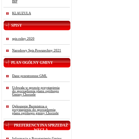
BIP
KLAUZULA
SPISY
spis rolny 2020
Narodowy Spis Powszechny 2021
PLAN OGÓLNY GMINY
Dane przestrzenne GML
Uchwała w sprawie przystąpienia
do sporządzenia planu ogólnego
Gminy Chorzele
Ogłoszenie Burmistrza o
przystąpieniu do sporządzenia
planu ogólnego gminy Chorzele
PREFERENCYJNA SPRZEDAŻ
WĘGLA
Informacja o Przystąpieniu Gminy