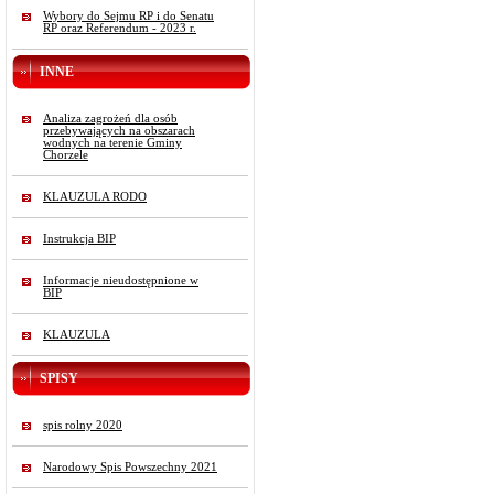
Wybory do Sejmu RP i do Senatu
RP oraz Referendum - 2023 r.
INNE
Analiza zagrożeń dla osób
przebywających na obszarach
wodnych na terenie Gminy
Chorzele
KLAUZULA RODO
Instrukcja BIP
Informacje nieudostępnione w
BIP
KLAUZULA
SPISY
spis rolny 2020
Narodowy Spis Powszechny 2021