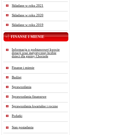
Składane w roku 2021
Składane w roku 2020
Składane w roku 2019
FINANSE I MIENIE
Informacja o podstawowej kwocie
dotacji oraz statystycznej liczbie
dzieci dla gminy Chorzele
Finanse i mienie
Budżet
Sprawozdania
Sprawozdania finansowe
Sprawozdania kwartalne i roczne
Podatki
Stan posiadania