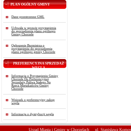
PLAN OGÓLNY GMINY
Dane przestrzenne GML
Uchwała w sprawie przystąpienia
do sporządzenia planu ogólnego
Gminy Chorzele
Ogłoszenie Burmistrza o
przystąpieniu do sporządzenia
planu ogólnego gminy Chorzele
PREFERENCYJNA SPRZEDAŻ
WĘGLA
Informacja o Przystąpieniu Gminy
Chorzele Do Preferencyjnej
Sprzedaży Paliwa Stałego Na
Rzecz Mieszkańców Gminy
Chorzele
Wniosek o preferencyjny zakup
węgla
Informacja o dystrybucji węgla
Urząd Miasta i Gminy w Chorzelach
ul. Stanisława Komos