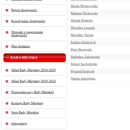
Marek Moszczyński
Raport dostępności
Mateusz Piórkowski
Michał Wiśnicki
Koordynator dostępności
Mirosław Lewicki
Wniosek o zapewnienie
Mirosław Sieruta
dostępności
Paulina Stolarczyk
Plan działania
Piotr Skorupski
Radosław Zakrzewski
RADA MIEJSKA
Robert Suchodolski
Skład Rady Miejskiej 2024-2029
Ryszard Kosiorek
Wanda Jastrzębska
Skład Rady Miejskiej 2018-2024
Przewodniczący Rady Miejskiej
Komisje Rady Miejskiej
Sesje Rady Miejskiej
Interpelacje