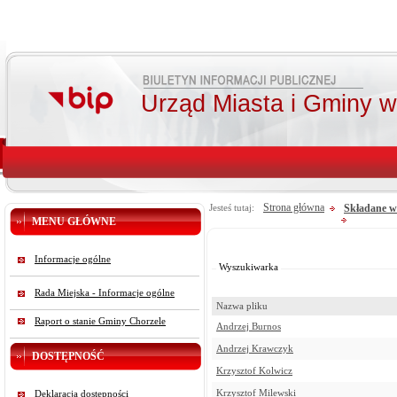
Urząd Miasta i Gminy 
Strona główna
Składane w
Jesteś tutaj:
MENU GŁÓWNE
Od:
Do:
Informacje ogólne
Szukaj
Wyszukiwarka
Rada Miejska - Informacje ogólne
Nazwa pliku
Raport o stanie Gminy Chorzele
Andrzej Burnos
Andrzej Krawczyk
DOSTĘPNOŚĆ
Krzysztof Kolwicz
Krzysztof Milewski
Deklaracja dostępności