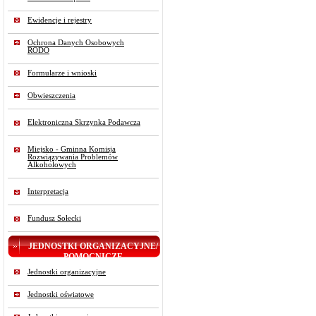
Ewidencje i rejestry
Ochrona Danych Osobowych
RODO
Formularze i wnioski
Obwieszczenia
Elektroniczna Skrzynka Podawcza
Miejsko - Gminna Komisja
Rozwiązywania Problemów
Alkoholowych
Interpretacja
Fundusz Sołecki
JEDNOSTKI ORGANIZACYJNE/
POMOCNICZE
Jednostki organizacyjne
Jednostki oświatowe