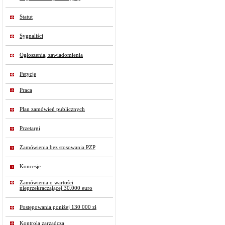
Statut
Sygnaliści
Ogłoszenia, zawiadomienia
Petycje
Praca
Plan zamówień publicznych
Przetargi
Zamówienia bez stosowania PZP
Koncesje
Zamówienia o wartości
nieprzekraczającej 30.000 euro
Postępowania poniżej 130 000 zł
Kontrola zarządcza