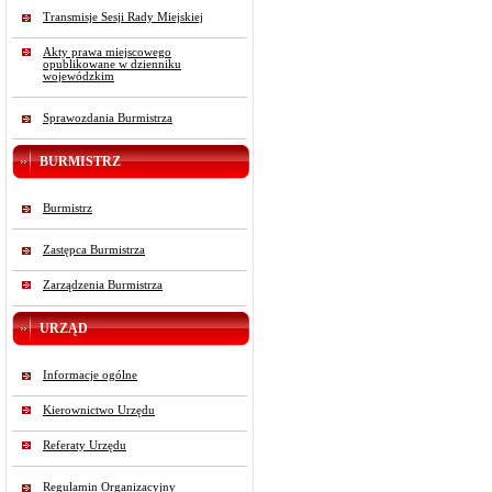
Transmisje Sesji Rady Miejskiej
Akty prawa miejscowego
opublikowane w dzienniku
wojewódzkim
Sprawozdania Burmistrza
BURMISTRZ
Burmistrz
Zastępca Burmistrza
Zarządzenia Burmistrza
URZĄD
Informacje ogólne
Kierownictwo Urzędu
Referaty Urzędu
Regulamin Organizacyjny